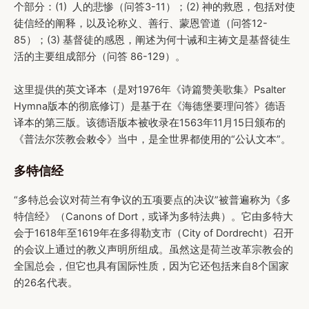
个部分：(1) 人的悲惨（问答3-11）；(2) 神的救恩，包括对使
徒信经的阐释，以及论称义、善行、蒙恩管道（问答12-
85）；(3) 基督徒的感恩，阐述为何十诫和主祷文是基督徒生
活的主要组成部分（问答 86-129）。
这里提供的英文译本（是对1976年《诗篇赞美歌集》Psalter
Hymna版本的彻底修订）是基于在《海德堡要理问答》德语
译本的第三版。该德语版本被收录在1563年11月15日颁布的
《普法尔茨教会敕令》当中，是全世界都使用的“公认文本”。
多特信经
“多特总会议对荷兰有争议的五项要点的决议”被普遍称为《多
特信经》（Canons of Dort，或译为多特法典）。它由多特大
会于1618年至1619年在多得勒支市（City of Dordrecht）召开
的会议上通过的教义声明所组成。虽然这是荷兰改革宗教会的
全国总会，但它也具有国际性质，因为它还包括来自8个国家
的26名代表。