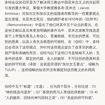
多特会议的召开是为了解决荷兰教会中因亚米念主义的兴起而
引发的重大争议。莱顿大学教授雅各布·亚米念（Jacob
Arminius）对加尔文和加尔文的追随者所教导的一些重要观点
提出质疑。在亚米念死后，他的拥护者在1610年的《抗辩书》
（Remonstrance）中提出了他们对其中五个论点的看法。在
这份文献以及后来更加明确的著作当中，亚米念派教导拣选是
基于上帝预先看见人有信心、普遍救赎、非完全的堕落、可抗
拒的恩典，以及人有失去救恩的可能性。在《信经》中，多特
总会否决了这些观点，并针对这些观点提出了改革宗的教义。
就严谨和准确性而言，信经与以下这些口号是格格不入的：无
条件的选举、限定的代赎、全人的败坏、不可抗拒的恩典和圣
徒的持守到底（译按：这就是所谓的“加尔文五要点”，缩略为
TULIP）。这些缩略的短语并没有捕捉到这些教义的长阔高
深。
信经中五个“标题”（主题），分为四个部分，分别论述：(1)
“神的拣选与遗弃”；(2) “基督的死与人类借此得救赎”；(3-4)
“人的败坏、回转向神与回转之道”；(5) “圣徒的持守到底”。