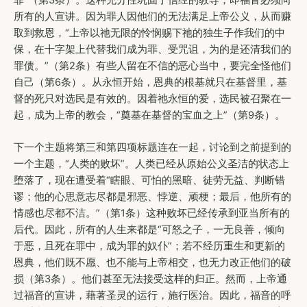
所有的人宣讲。因为罪人因他们的无法满足上帝公义，从而赚
取到救恩，“上帝以祂无限的怜悯赐下祂的独生子作我们的中
保，在十字架上代替我们成为罪、受咒诅，为的是还清我们的
罪债。”（第2条）有些人留在不信的恶心当中，要完全怪他们
自己（第6条）。从永恒开始，恩典的根基就只在基督里，基
督的死只对选民是有效的。因着祂永恒的爱，选民被召聚在一
起，成为上帝的教会，“奠基在基督的宝血之上”（第9条）。
下一个主题将第三和第四项标题连在一起，讨论到之前提到的
一个主题，“人类的败坏”。人类已经从原始公义圣洁的状态上
堕落了，现在遭受着“瞎眼、可怕的黑暗、徒劳无益、判断错
谬；他的心思意志尽都是邪恶、悖逆、顽梗；最后，他所有的
情感也尽都不洁。”（第1条）这种败坏已经传承到亚当所有的
后代。因此，所有的人生来都是“可怒之子，一无良善，倾向
于恶，且死在罪中，成为罪的奴仆”；若不经历重生和更新的
恩典，他们既不愿、也不能与上帝相交，也无力改正他们的破
损（第3条）。他们甚至无法接受这样的归正。然而，上帝通
过福音的宣讲，藉著圣灵的运行，施行医治。因此，福音的呼