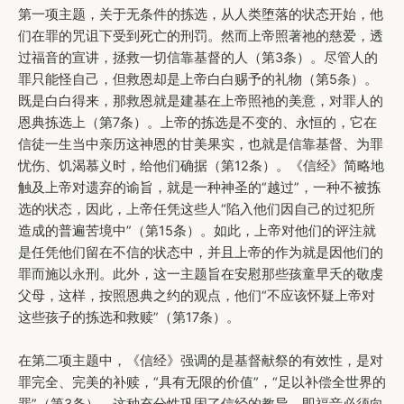
第一项主题，关于无条件的拣选，从人类堕落的状态开始，他
们在罪的咒诅下受到死亡的刑罚。然而上帝照著祂的慈爱，透
过福音的宣讲，拯救一切信靠基督的人（第3条）。尽管人的
罪只能怪自己，但救恩却是上帝白白赐予的礼物（第5条）。
既是白白得来，那救恩就是建基在上帝照祂的美意，对罪人的
恩典拣选上（第7条）。上帝的拣选是不变的、永恒的，它在
信徒一生当中亲历这神恩的甘美果实，也就是信靠基督、为罪
忧伤、饥渴慕义时，给他们确据（第12条）。《信经》简略地
触及上帝对遗弃的谕旨，就是一种神圣的“越过”，一种不被拣
选的状态，因此，上帝任凭这些人“陷入他们因自己的过犯所
造成的普遍苦境中”（第15条）。如此，上帝对他们的评注就
是任凭他们留在不信的状态中，并且上帝的作为就是因他们的
罪而施以永刑。此外，这一主题旨在安慰那些孩童早夭的敬虔
父母，这样，按照恩典之约的观点，他们“不应该怀疑上帝对
这些孩子的拣选和救赎”（第17条）。
在第二项主题中，《信经》强调的是基督献祭的有效性，是对
罪完全、完美的补赎，“具有无限的价值”，“足以补偿全世界的
罪”（第3条）。这种充分性巩固了信经的教导，即福音必须向