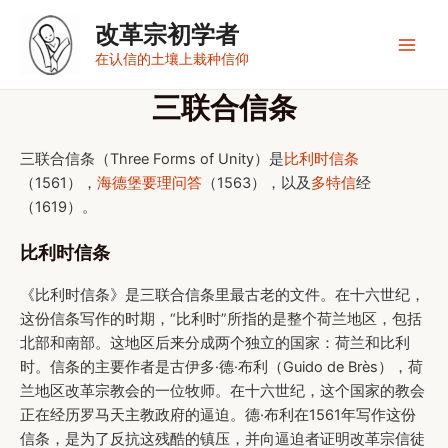
跳
改革宗初学者
至
内
Main
在认信的土壤上栽种信仰
容
Men
三联合信条
三联合信条（Three Forms of Unity）是
比利时信条
（1561），
海德堡要理问答
（1563），以及
多特信
经
（1619）。
比利时信条
《比利时信条》是三联合信条里最古老的文件。在十六世纪，
这份信条写作的时期，“比利时”所指的是整个荷兰地区，包括
北部和南部。这地区后来分成两个独立的国家：荷兰和比利
时。信条的主要作者是古伊多·德·布利（Guido de Brès），荷
兰地区改革宗教会的一位牧师。在十六世纪，这个国家的教会
正在经历罗马天主教政府的逼迫。德·布利在1561年写作这份
信条，是为了反抗这残酷的镇压，并向逼迫者证明改革宗信徒