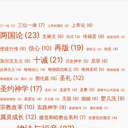
三位一体
(7)
上帝论
(6)
三一论
(3)
上帝的属性
(3)
两国论
(23)
主祷文
(6)
传福音
(6)
仪式
(4)
使徒信经
(3)
再版
(19)
信心
(10)
使徒行传
(6)
创造
(4)
创世记
(3)
十诫
(21)
加尔文主义
(6)
原罪
(6)
历史神学
(5)
唯独因信称义
(5)
唯独圣经
(5)
反律主义
(4)
唯独信心
(4)
唯独基督
(3)
圣礼
(12)
图伦庭
(6)
唯独恩典
(3)
善行
(3)
圣约神学
(17)
圣餐
(5)
圣诞节
(4)
圣经
(3)
基督中心式讲道
(3)
婴儿洗
(8)
天国
(6)
婚姻
(6)
基督论
(4)
基督的神性
(3)
天主教
(3)
宗教改革
(10)
实践神学
(8)
家庭敬拜
(3)
属性相通
(3)
属灵成长
(12)
建造和睦教会系列
(7)
弥赛亚的预言
(4)