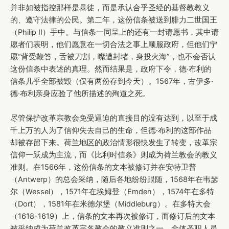
并非如被指控那样是暴徒，而是承认合乎圣经的基督教教义
的、遵守法律的公民。第二年，这份信条被送到腓力二世国王
（Philip II）手中。与信条一同呈上的还有一封请愿书，其中请
愿者们表明，他们愿意在一切合法之事上顺服政府，但他们宁
愿“背受鞭笞，舌被刀割，嘴遭封堵，身投火海”，也不会否认
这份信条中表述的真理。然而结果是，政府下令，德·布利的
信条几乎全部被毁（仅有两份存到今天）。1567年，古伊多·
德·布利亲身应验了他所描述的殉道之死。
尽管保护改革宗教会免受逼迫的直接目的没有达到，以至于成
千上万的人为了信仰失去自己的生命，但德·布利的这部作品
却被存留下来。荷兰地区的政治情形很快发生了转变，改革宗
信仰一跃成为主流，而《比利时信条》则成为荷兰教会的教义
准则。在1566年，这份信条的文本被修订并在安特卫普
（Antwerp）的总会采纳，随后各地纷纷跟随，1568年在韦瑟
尔（Wessel），1571年在埃姆登（Emden），1574年在多特
（Dort），1581年在米德尔堡（Middleburg）。在多特大会
（1618-1619）上，信条的文本再次被修订，而修订后的文本
被采纳成为荷兰改革宗各教会的教义准则之一，全体圣职人员