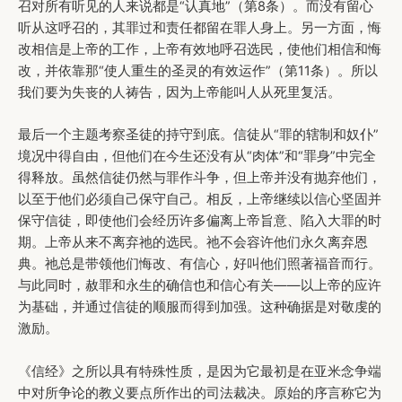
召对所有听见的人来说都是“认真地”（第8条）。而没有留心
听从这呼召的，其罪过和责任都留在罪人身上。另一方面，悔
改相信是上帝的工作，上帝有效地呼召选民，使他们相信和悔
改，并依靠那“使人重生的圣灵的有效运作”（第11条）。所以
我们要为失丧的人祷告，因为上帝能叫人从死里复活。
最后一个主题考察圣徒的持守到底。信徒从“罪的辖制和奴仆”
境况中得自由，但他们在今生还没有从“肉体”和“罪身”中完全
得释放。虽然信徒仍然与罪作斗争，但上帝并没有抛弃他们，
以至于他们必须自己保守自己。相反，上帝继续以信心坚固并
保守信徒，即使他们会经历许多偏离上帝旨意、陷入大罪的时
期。上帝从来不离弃祂的选民。祂不会容许他们永久离弃恩
典。祂总是带领他们悔改、有信心，好叫他们照著福音而行。
与此同时，赦罪和永生的确信也和信心有关——以上帝的应许
为基础，并通过信徒的顺服而得到加强。这种确据是对敬虔的
激励。
《信经》之所以具有特殊性质，是因为它最初是在亚米念争端
中对所争论的教义要点所作出的司法裁决。原始的序言称它为