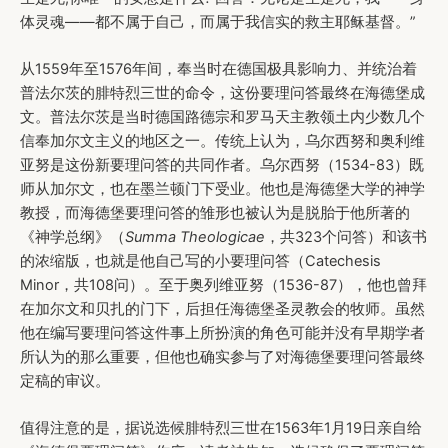
体灵魂——都不属于自己，而属于我信实的救主耶稣基督。”
从1559年至1576年间，奉当时在德国极具影响力、并统治着
普法尔茨的腓特烈三世的命令，这份要理问答最终在海德堡成
文。普法尔茨是当时德国路德宗和罗马天主教领土内少数几个
信奉加尔文主义的地区之一。传统上认为，乌尔西努和奥利维
亚努是这份新要理问答的共同作者。乌尔西努（1534-83）既
师从加尔文，也在墨兰顿门下受业。他也是海德堡大学的神学
教授，而海德堡要理问答的雏形也被认为是脱胎于他所著的
《神学总纲》（
Summa
Theologicae
，共323个问答）和该书
的浓缩版，也就是他自己写的小要理问答（Catechesis
Minor，共108问）。至于奥列维亚努（1536-87），他也曾拜
在加尔文和贝扎的门下，后担任海德堡圣灵教会的牧师。虽然
他在编写要理问答这件事上所扮演的角色可能并没有早期学者
所认为的那么重要，但他也确实参与了对海德堡要理问答最终
定稿的审议。
值得注意的是，据说选候腓特烈三世在1563年1月19日亲自给