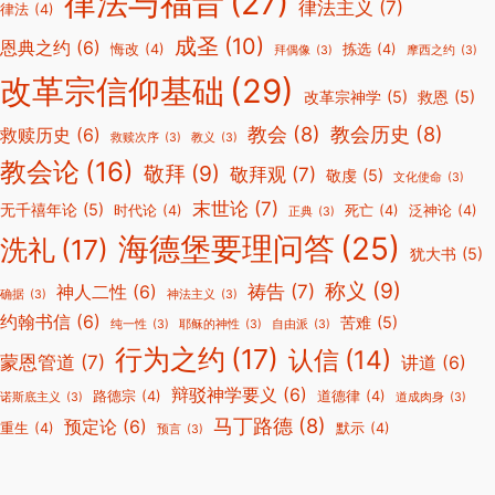
律法与福音
(27)
律法主义
(7)
律法
(4)
成圣
(10)
恩典之约
(6)
悔改
(4)
拣选
(4)
拜偶像
(3)
摩西之约
(3)
改革宗信仰基础
(29)
改革宗神学
(5)
救恩
(5)
教会
(8)
教会历史
(8)
救赎历史
(6)
救赎次序
(3)
教义
(3)
教会论
(16)
敬拜
(9)
敬拜观
(7)
敬虔
(5)
文化使命
(3)
末世论
(7)
无千禧年论
(5)
时代论
(4)
死亡
(4)
泛神论
(4)
正典
(3)
海德堡要理问答
(25)
洗礼
(17)
犹大书
(5)
称义
(9)
祷告
(7)
神人二性
(6)
确据
(3)
神法主义
(3)
约翰书信
(6)
苦难
(5)
纯一性
(3)
耶稣的神性
(3)
自由派
(3)
行为之约
(17)
认信
(14)
蒙恩管道
(7)
讲道
(6)
辩驳神学要义
(6)
路德宗
(4)
道德律
(4)
诺斯底主义
(3)
道成肉身
(3)
马丁路德
(8)
预定论
(6)
重生
(4)
默示
(4)
预言
(3)