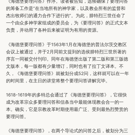
《海德堡要理问答》作序。读者被告知，选候确保了要理问答
的筹备工作是“在当地所有的神学家，以及教会所有的监督和
杰出牧师们的通力合作下进行的”。为此，腓特烈三世任命了
一个由众多神学家组成的委员会，为《要理问答》的正式文本
负责，并动用了各种后来被证明为有用的资源。
《海德堡要理问答》于1563年1月在海德堡的普法尔茨交教区
会议上被通过，并于2月同前文提到的选侯腓特烈三世所著的
序言一同被交付刊印。同年在海德堡出版了第二版和第三版德
文版本，每一版都有少量增订，同时也有了拉丁文译本。不
久，《海德堡要理问答》就被划分成52问，这样就可以在一年
的时间里，在主日的讲堂将整个要理问答讲解完毕。
1618-1619年的多特总会通过了《海德堡要理问答》，它很快
成为改革宗众多要理问答和信条当中最能体现教会合一的一
本。确实，它是宗教改革时期使用最广泛、受到最热烈赞赏的
要理问答。
《海德堡要理问答》，在两个导论式的问答之后，被划分为三