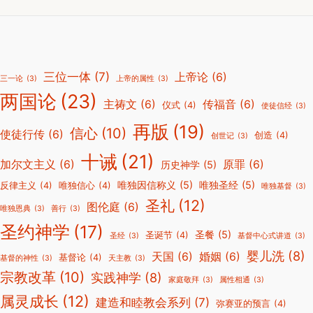
三位一体
(7)
上帝论
(6)
三一论
(3)
上帝的属性
(3)
两国论
(23)
主祷文
(6)
传福音
(6)
仪式
(4)
使徒信经
(3)
再版
(19)
信心
(10)
使徒行传
(6)
创造
(4)
创世记
(3)
十诫
(21)
加尔文主义
(6)
原罪
(6)
历史神学
(5)
唯独因信称义
(5)
唯独圣经
(5)
反律主义
(4)
唯独信心
(4)
唯独基督
(3)
圣礼
(12)
图伦庭
(6)
唯独恩典
(3)
善行
(3)
圣约神学
(17)
圣餐
(5)
圣诞节
(4)
圣经
(3)
基督中心式讲道
(3)
婴儿洗
(8)
天国
(6)
婚姻
(6)
基督论
(4)
基督的神性
(3)
天主教
(3)
宗教改革
(10)
实践神学
(8)
家庭敬拜
(3)
属性相通
(3)
属灵成长
(12)
建造和睦教会系列
(7)
弥赛亚的预言
(4)