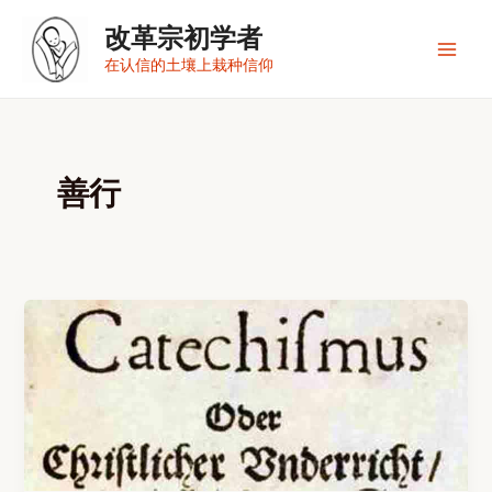
跳
改革宗初学者
至
内
Main
在认信的土壤上栽种信仰
容
Men
善行