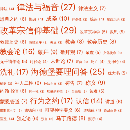
律法与福音
(27)
律法主义
(7)
律法
(4)
成圣
(10)
恩典之约
(6)
悔改
(4)
拣选
(4)
拜偶像
(3)
摩西之约
(3)
改革宗信仰基础
(29)
改革宗神学
(5)
救恩
(5)
教会
(8)
教会历史
(8)
救赎历史
(6)
救赎次序
(3)
教义
(3)
教会论
(16)
敬拜
(9)
敬拜观
(7)
敬虔
(5)
文化使命
(3)
末世论
(7)
无千禧年论
(5)
时代论
(4)
死亡
(4)
泛神论
(4)
正典
(3)
海德堡要理问答
(25)
洗礼
(17)
犹大书
(5)
称义
(9)
祷告
(7)
神人二性
(6)
确据
(3)
神法主义
(3)
约翰书信
(6)
苦难
(5)
纯一性
(3)
耶稣的神性
(3)
自由派
(3)
行为之约
(17)
认信
(14)
蒙恩管道
(7)
讲道
(6)
辩驳神学要义
(6)
路德宗
(4)
道德律
(4)
诺斯底主义
(3)
道成肉身
(3)
马丁路德
(8)
预定论
(6)
重生
(4)
默示
(4)
预言
(3)