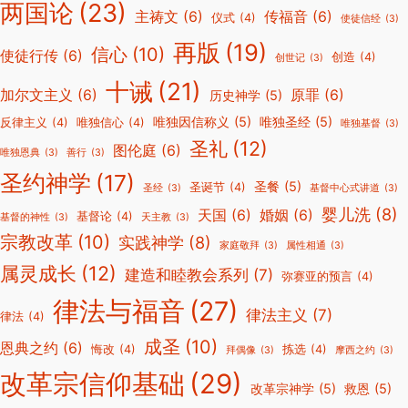
两国论
(23)
主祷文
(6)
传福音
(6)
仪式
(4)
使徒信经
(3)
再版
(19)
信心
(10)
使徒行传
(6)
创造
(4)
创世记
(3)
十诫
(21)
加尔文主义
(6)
原罪
(6)
历史神学
(5)
唯独因信称义
(5)
唯独圣经
(5)
反律主义
(4)
唯独信心
(4)
唯独基督
(3)
圣礼
(12)
图伦庭
(6)
唯独恩典
(3)
善行
(3)
圣约神学
(17)
圣餐
(5)
圣诞节
(4)
圣经
(3)
基督中心式讲道
(3)
婴儿洗
(8)
天国
(6)
婚姻
(6)
基督论
(4)
基督的神性
(3)
天主教
(3)
宗教改革
(10)
实践神学
(8)
家庭敬拜
(3)
属性相通
(3)
属灵成长
(12)
建造和睦教会系列
(7)
弥赛亚的预言
(4)
律法与福音
(27)
律法主义
(7)
律法
(4)
成圣
(10)
恩典之约
(6)
悔改
(4)
拣选
(4)
拜偶像
(3)
摩西之约
(3)
改革宗信仰基础
(29)
改革宗神学
(5)
救恩
(5)