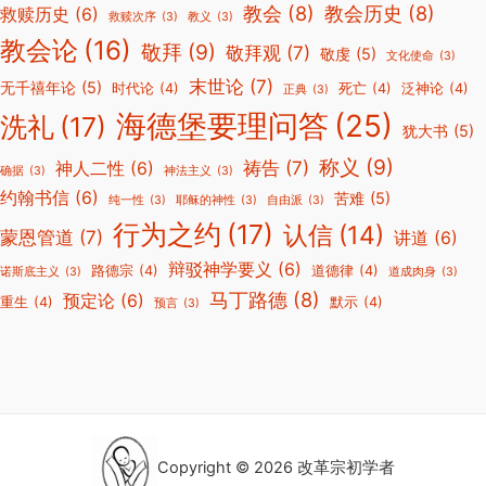
教会
(8)
教会历史
(8)
救赎历史
(6)
救赎次序
(3)
教义
(3)
教会论
(16)
敬拜
(9)
敬拜观
(7)
敬虔
(5)
文化使命
(3)
末世论
(7)
无千禧年论
(5)
时代论
(4)
死亡
(4)
泛神论
(4)
正典
(3)
海德堡要理问答
(25)
洗礼
(17)
犹大书
(5)
称义
(9)
祷告
(7)
神人二性
(6)
确据
(3)
神法主义
(3)
约翰书信
(6)
苦难
(5)
纯一性
(3)
耶稣的神性
(3)
自由派
(3)
行为之约
(17)
认信
(14)
蒙恩管道
(7)
讲道
(6)
辩驳神学要义
(6)
路德宗
(4)
道德律
(4)
诺斯底主义
(3)
道成肉身
(3)
马丁路德
(8)
预定论
(6)
重生
(4)
默示
(4)
预言
(3)
Copyright © 2026 改革宗初学者