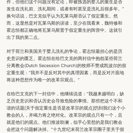
作，但他们这个问题没有定论，即被拣选的婴儿的重生是否
发生在洗礼前、洗礼期间，或者有时甚至是洗礼后很多年。”
换句话说，巴文克似乎认为瓦莱乌斯否认了假定重生。然
而，这显然是对瓦莱乌斯的误读，至少在我看来，魏特修和
霍志恒都正确地将瓦莱乌斯置于假定重生的阵营中。这就引
出了我的第二点。
对于荷兰和美国关于婴儿洗礼的争论，霍志恒最担心的是历
史意识的匮乏。霍志恒在给巴文克的两封信中抱怨某些荷兰
分离教会(Dutch Secession Church)的牧师不赞成凯波尔的假
定重生观：“我并不是反对其中的真理因素，而是反对片面地
将这种思想作为唯一的改革宗观点。”
在给巴文克的下一封信中，他继续说道：“我越来越明白，缺
乏历史意识和否认历史会导致危险的事情。那些把这个不和
谐的话题[关于假定重生是否是改革宗的观点]扔到我们这个小
教会的人，并竭力将之绝对化。改革宗的观点只有一个，且
就是他们的观点。他们推波助澜，似乎心里想的是我们教会
会把这个问题解决掉。”十九世纪末荷兰改革宗圈子里关于假