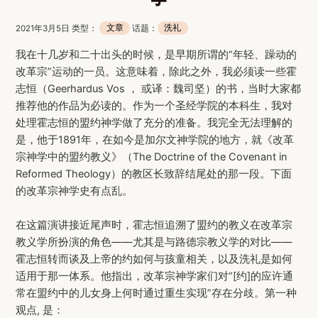
2021年3月5日 类型：
文章
话题：
洗礼
我在十几岁和二十出头的时候，是早期所谓的“年轻、躁动的
改革宗”运动的一员。这意味着，除此之外，我必须读一些霍
志恒（Geerhardus Vos ， 或译：魏司坚）的书，当时大家都
推荐他的作品为必读的。作为一个圣经学院的本科生，我对
处理霍志恒的盟约神学做了充分的准备。我完全无法理解的
是，他于1891年，在如今是加尔文神学院的地方，就《改革
宗神学中的盟约教义》（The Doctrine of the Covenant in
Reformed Theology）的教区长致辞结尾处的那一段。下面
的改革宗神学史有点乱。
在这篇演讲接近尾声时，霍志恒追溯了盟约的教义在改革宗
教义学所扮演的角色——尤其是与路德宗教义学的对比——
霍志恒转而谈及上帝的约如何与孩童相关，以及洗礼是如何
适用于那一体系。他指出，改革宗神学家们对“[约]的应许通
常在盟约中的儿女身上何时通过重生实现”存在分歧。第一种
观点, 是：