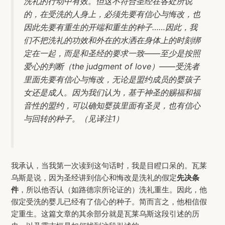
洗礼的行动中有效。但这不符合圣经在各处所说
的，在受洗的人身上，必须先要有信心与悔改，也
因此先要有重生的开端和重生的种子……因此，我
们不把洗礼的功效和外在的水洒在身体上的时刻绑
定在一起，而是和圣经的要求一致——至少是按照
爱心的判断（the judgment of love）——受洗者
里面先要有信心与悔改，无论是盟约成员的婴孩子
女还是成人。因为我们认为，基于神圣的赐福和福
音性的盟约，可以确知婴孩里面有圣灵，也有信心
与回转的种子。（见译注1）
我承认，当我第一次读到这句话时，我是目瞪口呆的。瓦莱
乌斯是说，因为圣经讲到信心和悔改是洗礼的假定
先决条
件
，所以他否认（如路德宗所论证的）洗礼重生。因此，他
假定受洗的婴儿已经有了信心的种子。简而言之，他相信假
定重生。这篇文章的其余部分就是瓦莱乌斯这段引述的历