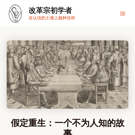
跳
改革宗初学者
至
内
Main
在认信的土壤上栽种信仰
容
Men
假定重生：一个不为人知的故
事