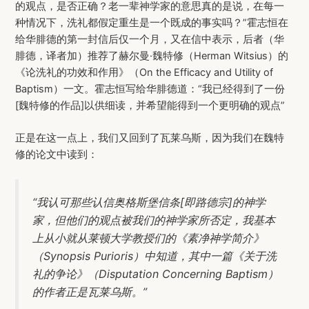
的观点，是否正确？老一辈神学家的意思真的是说，在每一
种情况下，洗礼都假定重生是一个既成的事实吗？”霍志恒在
给华腓德的第一封信后仅一个月，又在信中表示，后者（华
腓德，译者加）推荐了赫尔曼·魏特修（Herman Witsius）的
《论洗礼的功效和作用》（On the Efficacy and Utility of
Baptism）一文。霍志恒写给华腓德道：“我已经得到了一份
[魏特修的作品]以供细读，并希望能得到一个更明确的观点”
正是在这一点上，我们又回到了瓦莱乌斯，因为我们在魏特
修的论文中读到：
“我认可那些认信奥格斯堡信条[即路德宗]的神学
家，但他们的观点被我们的神学家所否定，我基本
上从小就从莱顿大学教授们的《素净神学简介》
（Synopsis Purioris）中知道，其中一篇《关于洗
礼的争论》（Disputation Concerning Baptism）
的作者正是瓦莱乌斯。”