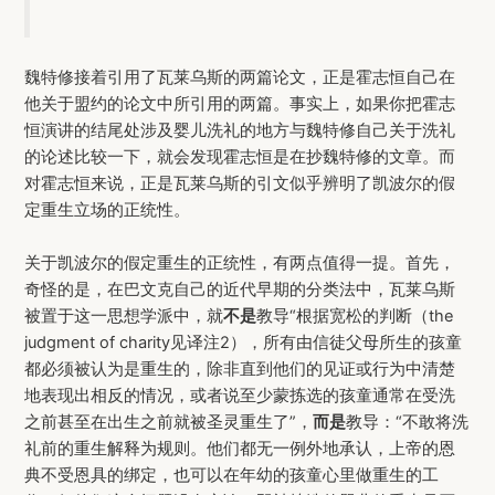
魏特修接着引用了瓦莱乌斯的两篇论文，正是霍志恒自己在
他关于盟约的论文中所引用的两篇。事实上，如果你把霍志
恒演讲的结尾处涉及婴儿洗礼的地方与魏特修自己关于洗礼
的论述比较一下，就会发现霍志恒是在抄魏特修的文章。而
对霍志恒来说，正是瓦莱乌斯的引文似乎辨明了凯波尔的假
定重生立场的正统性。
关于凯波尔的假定重生的正统性，有两点值得一提。首先，
奇怪的是，在巴文克自己的近代早期的分类法中，瓦莱乌斯
被置于这一思想学派中，就
不是
教导“根据宽松的判断（the
judgment of charity见译注2），所有由信徒父母所生的孩童
都必须被认为是重生的，除非直到他们的见证或行为中清楚
地表现出相反的情况，或者说至少蒙拣选的孩童通常在受洗
之前甚至在出生之前就被圣灵重生了”，
而是
教导：“不敢将洗
礼前的重生解释为规则。他们都无一例外地承认，上帝的恩
典不受恩具的绑定，也可以在年幼的孩童心里做重生的工