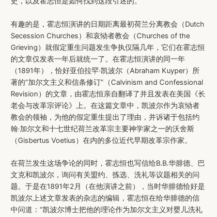
史，以及霍志恒是如何找到这段引述的。
有趣的是，霍志恒演讲的日期距离最初荷兰分离教会（Dutch
Secession Churches）和哀恸者教会（Churches of the
Grieving）就假定重生问题发生争执仅隔几年，它们在霍志恒
的文章仅发表一年后就统一了。在霍志恒演讲的同一年
（1891年），恰好亚伯拉罕·凯波尔（Abraham Kuyper）所
著的“加尔文主义和信条修订”（Calvinism and Confessional
Revision）的文章，由霍志恒亲自翻译了并且发表在美国《长
老会与改革宗评论》上。在这篇文章中，凯波尔作为哀恸者
教会的领袖，为他的假定重生提出了理由，并诉诸于包括约
翰·加尔文和十七世纪荷兰改革宗主要神学家之一的沃舍斯
（Gisbertus Voetius）在内的多位近代早期改革宗作家。
在荷兰发生这场争论的同时，霍志恒也写信给B.B.华腓德、巴
文克和凯波尔，询问有关盟约、拣选、洗礼等议题相关的问
题。于是在1891年2月（在他演讲之前），当时华腓德恰好是
凯波尔上述文章发表的杂志的编辑，霍志恒在给华腓德的信
中问道：“凯波尔博士把他的理论作为加尔文主义对婴儿洗礼