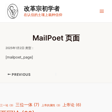
跳
改革宗初学者
至
内
Main
在认信的土壤上栽种信仰
容
Men
MailPoet 页面
2025年1月2日 类型：
[mailpoet_page]
Post
PREVIOUS
navigation
三位一体
(7)
上帝论
(6)
三一论
(3)
上帝的属性
(3)