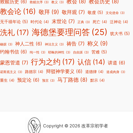
教会
(8)
教会历史
(8)
救赎历史
(6)
救赎次序
(3)
教义
(3)
教会论
(16)
敬拜
(9)
敬拜观
(7)
敬虔
(5)
文化使命
(3)
末世论
(7)
无千禧年论
(5)
时代论
(4)
死亡
(4)
泛神论
(4)
正典
(3)
海德堡要理问答
(25)
洗礼
(17)
犹大书
(5)
称义
(9)
祷告
(7)
神人二性
(6)
确据
(3)
神法主义
(3)
约翰书信
(6)
苦难
(5)
纯一性
(3)
耶稣的神性
(3)
自由派
(3)
行为之约
(17)
认信
(14)
蒙恩管道
(7)
讲道
(6)
辩驳神学要义
(6)
路德宗
(4)
道德律
(4)
诺斯底主义
(3)
道成肉身
(3)
马丁路德
(8)
预定论
(6)
重生
(4)
默示
(4)
预言
(3)
Copyright © 2026 改革宗初学者