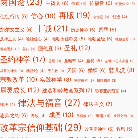
两国论
(23)
主祷文
(6)
传福音
(6)
仪式
(4)
使徒信经
(3)
再版
(19)
信心
(10)
使徒行传
(6)
创造
(4)
创世记
(3)
十诫
(21)
加尔文主义
(6)
原罪
(6)
历史神学
(5)
唯独因信称义
(5)
唯独圣经
(5)
反律主义
(4)
唯独信心
(4)
唯独基督
(3)
圣礼
(12)
图伦庭
(6)
唯独恩典
(3)
善行
(3)
圣约神学
(17)
圣餐
(5)
圣诞节
(4)
圣经
(3)
基督中心式讲道
(3)
婴儿洗
(8)
天国
(6)
婚姻
(6)
基督论
(4)
基督的神性
(3)
天主教
(3)
宗教改革
(10)
实践神学
(8)
家庭敬拜
(3)
属性相通
(3)
属灵成长
(12)
建造和睦教会系列
(7)
弥赛亚的预言
(4)
律法与福音
(27)
律法主义
(7)
律法
(4)
成圣
(10)
恩典之约
(6)
悔改
(4)
拣选
(4)
拜偶像
(3)
摩西之约
(3)
改革宗信仰基础
(29)
改革宗神学
(5)
救恩
(5)