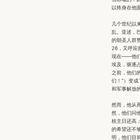
以终身在他面
几个世纪以
乱。亚述，
的朝圣人群赞
26，又呼应
现在——他
埃及，驱逐
之前，他们的
们！”）变成
和军事解放
然而，他从
然，他们问
枝主日还高
的希望还不
明，他们目