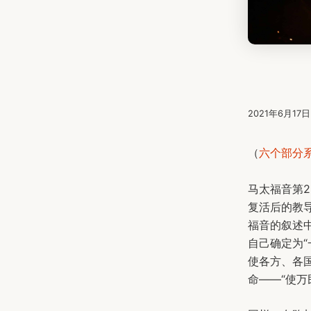
2021年6月17
（
六个部分
马太福音第
复活后的教
福音的叙述中
自己确定为
使各方、各国
命——“使万