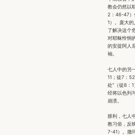
教会仍然以
2：46-4
1）。庞大
了解决这个
对耶稣怜悯
的安提阿人
袖。
七人中的另
11；徒7：
处”（徒8：
经将以色列
崩溃。
腓利，七人
教习俗，反
7-41）。