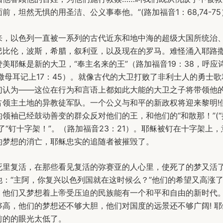
前，坦然无惧的用圣洁、公义事奉他。”(路加福音1：68,74-7
来，以色列一直被一系列的古代近东和地中海的超级大国所统治
巴比伦，波斯，希腊，叙利亚，以及现在的罗马。难怪涌入耶路
美耶稣是新的大卫，“奉主名来的王”（路加福音19：38，呼应诗
撒母耳记上17：45）。就像古代的大卫打败了非利士人的勇士
们认为——这位在行为和言语上都如此大能的大卫之子将带领他
占领主土地的异教徒军队。一个公义与和平的新政权将迎来黎明!
领袖已经鼓动善变的群众反对他们的王，和他们的“和散那！”(
了“钉十字架！”。（路加福音23：21）。耶稣被钉在十字架上
的梦想的消亡，耶稣忠实的追随者被摧毁了。
死里复活，在那些看见复活的弥赛亚的人心里，使死了的梦又活
他：“主阿，你复兴以色列国就在这时候么？”他们的希望又高涨
；他们又梦想着上帝受压迫的民族能有一个和平和自由的新时代
够高，他们的梦想还不够大胆，他们对国度的远景还不够广阔! 
前的的眼光太低了。