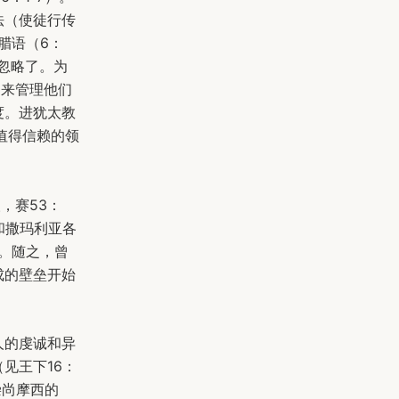
法（使徒行传
腊语（6：
忽略了。为
，来管理他们
度。进犹太教
值得信赖的领
，赛53：
和撒玛利亚各
了。随之，曾
成的壁垒开始
人的虔诚和异
见王下16：
崇尚摩西的