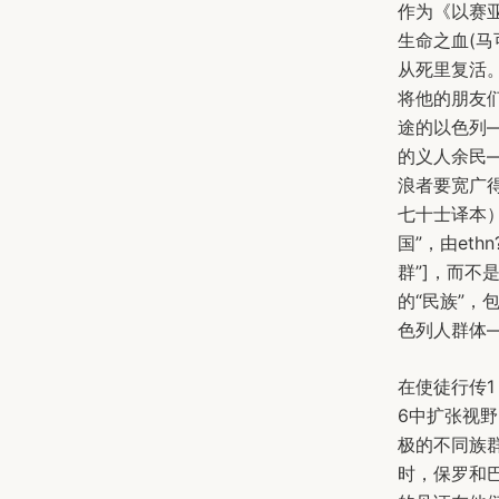
作为《以赛亚
生命之血(马
从死里复活
将他的朋友
途的以色列—
的义人余民
浪者要宽广
七十士译本）
国”，由eth
群”]，而不
的“民族”，
色列人群体
在使徒行传
6中扩张视
极的不同族
时，保罗和