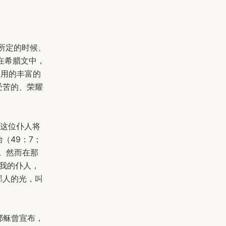
所定的时候、
；在希腊文中，
引用的丰富的
受苦的、荣耀
。这位仆人将
（49：7；
）。然而在那
做我的仆人，
邦人的光，叫
。耶稣曾宣布，