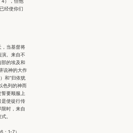
：4），但他
我已经使你们
天，当基督将
预演。来自不
南部的埃及和
讲说神的大作
裔）和“归依犹
奉以色列的神而
发誓要顺服上
者是使徒行传
界限时，来自
仪式。
：1-7）。