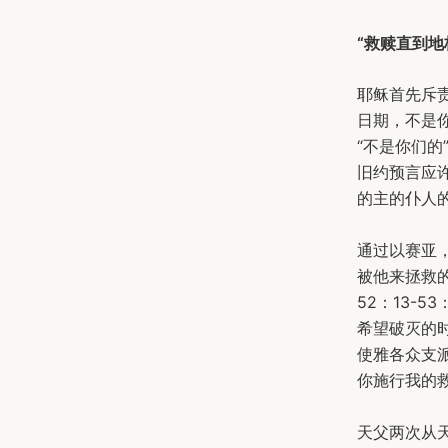
“救赎直到地
耶稣首先斥
日期，不是你
“不是你们
旧约预言应
的主的仆人
通过以赛亚
被他来拯救
52：13-
希望破灭的
使雅各众支
你施行我的救
天父两次从天