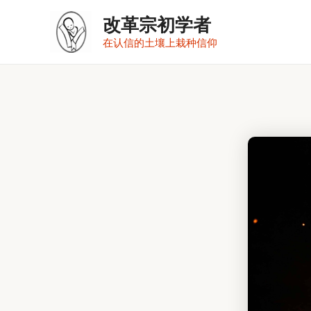
跳
改革宗初学者
至
在认信的土壤上栽种信仰
内
容