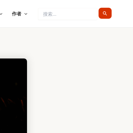
搜
作者
索：