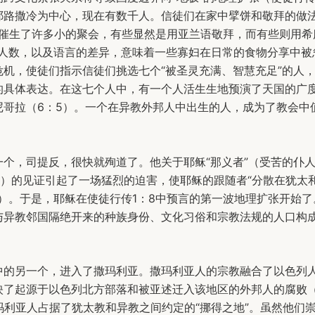
耶路撒冷为中心，现在有数千人。信徒们在家中擘饼和敬拜的做
7）催生了许多小的聚会，有些显然是用亚兰语敬拜，而有些则用希
的人数，以及语言的差异，意味着一些寡妇在日常的食物分享中被
危机，使徒们指示信徒们挑选七个“被圣灵充满、智慧充足”的人
的具体表达。在这七个人中，有一个人活生生地预演了天国的广
尼哥拉（6：5）。一个在异教外邦人中出生的人，成为了教会中
一个，司提反，很快就殉道了。他关于耶稣“那义者”（受苦的仆人
52）的见证引起了一场猛烈的迫害，使耶稣的跟随者“分散在犹太
1）。于是，耶稣在使徒行传1：8中预言的第一波地理扩张开始
与异教邻国隔绝开来的种族身份、文化习俗和宗教法规的人口构
中的另一个，进入了撒玛利亚。撒玛利亚人的宗教融合了以色列
映了起源于以色列北方部落和被亚述迁入该地区的外邦人的腐败（
撒玛利亚人占据了犹太教和异教之间约定的“挪得之地”。虽然他们