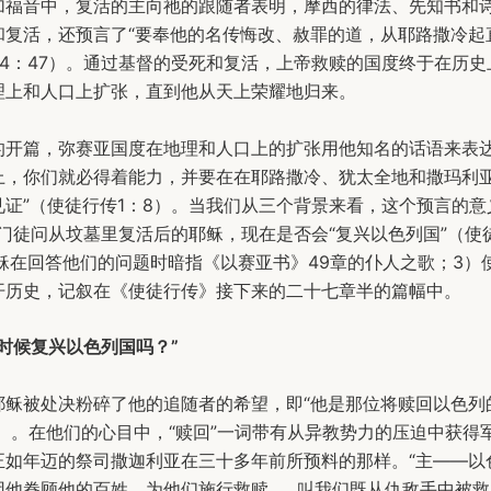
加福音中，复活的主向祂的跟随者表明，摩西的律法、先知书和
和复活，还预言了“要奉他的名传悔改、赦罪的道，从耶路撒冷起
24：47）。通过基督的受死和复活，上帝救赎的国度终于在历史
理上和人口上扩张，直到他从天上荣耀地归来。
的开篇，弥赛亚国度在地理和人口上的扩张用他知名的话语来表达
上，你们就必得着能力，并要在在耶路撒冷、犹太全地和撒玛利
见证”（使徒行传1：8）。当我们从三个背景来看，这个预言的意
门徒问从坟墓里复活后的耶稣，现在是否会“复兴以色列国”（使
耶稣在回答他们的问题时暗指《以赛亚书》49章的仆人之歌；3）
开历史，记叙在《使徒行传》接下来的二十七章半的篇幅中。
时候复兴以色列国吗？”
耶稣被处决粉碎了他的追随者的希望，即“他是那位将赎回以色列
1）。在他们的心目中，“赎回”一词带有从异教势力的压迫中获得
正如年迈的祭司撒迦利亚在三十多年前所预料的那样。“主——以
因他眷顾他的百姓，为他们施行救赎……叫我们既从仇敌手中被救