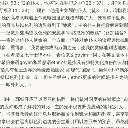
书》53：12的仆人，他将“列在罪犯之中”(22：37），并“为多
可福音14：24）。现在，他是主荣耀的仆人（徒3：13，暗指赛5
。他的高举意味着上帝救赎国度的规模即将扩大，笼罩整个世界
们的目光从以色列的边界移到了“地极”，主的仆人将把救赎带到
—拯救那些渴望以色列的安慰和“耶路撒冷的救赎”（路加福音2：
——将是这位仆人使命的一个方面。但神对他仆人的议程远比找
得多，重得多。“我要使你成为万国之光，使我的救赎能到达地极
（在希腊文七十士译本中，希伯来文goyim一词，在英文版本
n?希伯来语goyim和希腊语ethn?都是指具有独特文化身份的人群[
是指具有领土边界的地缘政治国家[如现代“国家”]。虽然ethn?偶
包括以色列[出19：6]，但在圣经中，ethn?更多的时候是指主之
——即外邦人。）
1：8中，耶稣呼应了以赛亚的措辞，将门徒对国度的狭隘概念与以
野的应许形成了鲜明的对比：主的光不仅要照亮愚顽的以色列人，
群。当基督救赎的好消息从耶路撒冷传到犹太和撒玛利亚，甚至
巴拿巴会在远离以色列边境的会堂里引用以赛亚书的预言。虽然