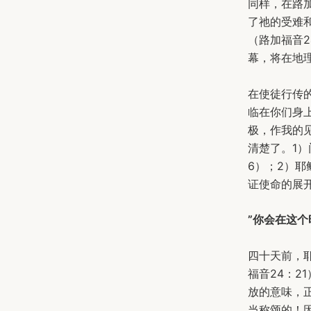
同样，在路
了祂的受难
（路加福音
幕，将在地
在使徒行传
临在你们身
极，作我的
清楚了。1）
6）；2）
证使命的展
”你会在这个
四十天前，
福音24：2
放的意味，
当称颂的！