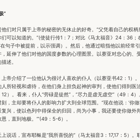
极”
责他们对只属于上帝的秘密的无休止的好奇。“父凭着自己的权柄
们可以知道的。”(使徒行传1：7；对比《马太福音》24：36
的”在句子中被提前，以示强调）。然后，他通过暗指他以前经常
许，延伸了他们对他的国度参数的心理图景。以赛亚对忠心的、
的描述。
，上帝介绍了一位他认为很讨人喜欢的仆人（以赛亚书42：1）
的人所轻视和虐待，在他们身上担负起神的审判，使他们得到医治
53：12）。看来，仆人“劳碌是徒然”，“尽力是虚无虚空”（49：4
时刻，主却要将仆人的影响力扩大到全球范围。“现在他说：‘你
派复兴，使以色列中得保全的归回，尚为小事，我还要使你做外
恩，直到地极。’”(49：5-6）。
上说话，宣布耶稣是“我所喜悦的”（马太福音3：17,17：5）