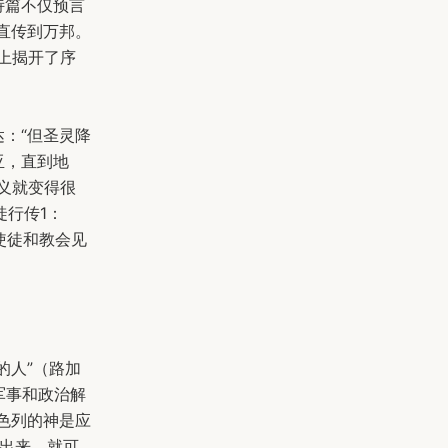
诗篇不仅预言
直传到万邦。
上揭开了序
：“但圣灵降
亚，直到地
义就变得很
徒行传1：
使徒和教会见
的人”（路加
军事和政治解
色列的神是应
出来，就可