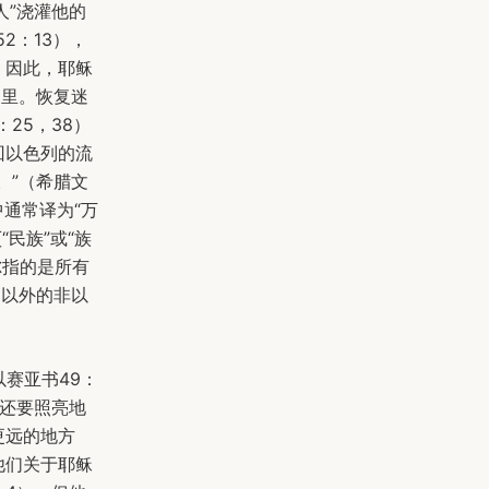
人”浇灌他的
2：13），
。因此，耶稣
那里。恢复迷
25，38）
回以色列的流
。”（希腊文
中通常译为“万
“民族”或“族
尔指的是所有
约以外的非以
赛亚书49：
还要照亮地
更远的地方
他们关于耶稣