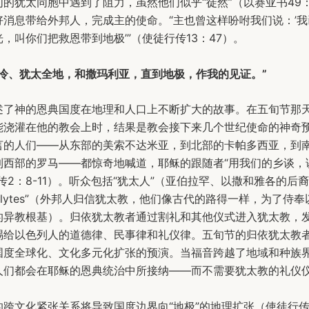
的犹太同胞中遇到了阻力，虽然他们似乎“徒然”（以赛亚书49
好消息带给外邦人，完成主的使命。“主也曾这样吩咐我们说：’
，叫你们把救恩带到地极’”（使徒行传13：47）。
撒冷、犹太全地，和撒玛利亚，直到地极，作我的见证。”
述了神的恩典国度在地理和人口上不断扩大的故事。在五旬节那
能浇灌在他的教会上时，结果是教会接下来几个世纪使命的神奇
言的人们——从东部的美索不达米亚，到北部的卡帕多西亚，到
到西部的罗马——都惊奇地喊道，耶稣的跟随者“用我们的乡谈，
传2：8-11）。听众包括“犹太人”（亚伯拉罕、以撒和雅各的后
selytes”（外邦人归信犹太教，他们像古代的路得一样，为了侍
的异教根基）。归依犹太教者通过割礼和其他仪式进入犹太教，
赐给以色列人的道德律、民事律和礼仪律。五旬节的归依犹太教
国度全球化、文化多元化扩张的预演。当福音跨越了地域和种族
人们都会在耶稣的恩典统治中所接纳——而不需要犹太教的礼仪
跨文化紧张关系将导致国度边界向“地极”的地理扩张（使徒行传6