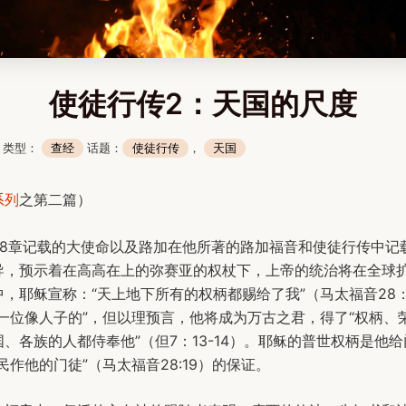
使徒行传2：天国的尺度
日 类型：
查经
话题：
使徒行传
，
天国
系列
之第二篇）
28章记载的大使命以及路加在他所著的路加福音和使徒行传中记
导，预示着在高高在上的弥赛亚的权杖下，上帝的统治将在全球
，耶稣宣称：“天上地下所有的权柄都赐给了我”（马太福音28：
“一位像人子的”，但以理预言，他将成为万古之君，得了“权柄、
、各族的人都侍奉他”（但7：13-14）。耶稣的普世权柄是他
民作他的门徒”（马太福音28:19）的保证。