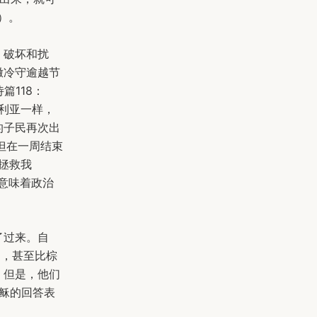
5）。
、破坏和扰
撒冷守逾越节
篇118：
歌利亚一样，
的子民再次出
但在一周结束
“拯救我
，意味着政治
了过来。自
了，甚至比棕
。但是，他们
耶稣的回答表