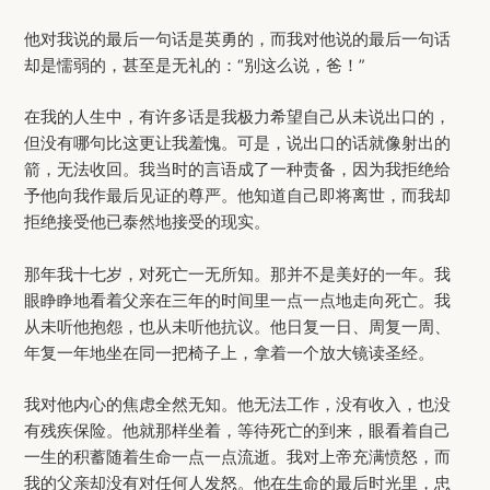
他对我说的最后一句话是英勇的，而我对他说的最后一句话
却是懦弱的，甚至是无礼的：“别这么说，爸！”
在我的人生中，有许多话是我极力希望自己从未说出口的，
但没有哪句比这更让我羞愧。可是，说出口的话就像射出的
箭，无法收回。我当时的言语成了一种责备，因为我拒绝给
予他向我作最后见证的尊严。他知道自己即将离世，而我却
拒绝接受他已泰然地接受的现实。
那年我十七岁，对死亡一无所知。那并不是美好的一年。我
眼睁睁地看着父亲在三年的时间里一点一点地走向死亡。我
从未听他抱怨，也从未听他抗议。他日复一日、周复一周、
年复一年地坐在同一把椅子上，拿着一个放大镜读圣经。
我对他内心的焦虑全然无知。他无法工作，没有收入，也没
有残疾保险。他就那样坐着，等待死亡的到来，眼看着自己
一生的积蓄随着生命一点一点流逝。我对上帝充满愤怒，而
我的父亲却没有对任何人发怒。他在生命的最后时光里，忠