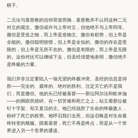
棋子。
二元论与基督教的信仰背道而驰，基督教并不认同这种二元
对立的观念。撒但或许与上帝对立，但他绝不与上帝同等。
撒但是受造之物，而上帝是造物主。撒但有权势，但上帝是
全能的。撒但聪明狡猾，但上帝是全知的。撒但的存在是受
限的，但上帝是无所不在的。撒但是有限的，而上帝是无限
的。这份对比可以继续下去，但圣经清楚地表明，撒但绝不
是终极的力量。
我们并非注定要陷入一场无望的终极冲突。圣经的信息是得
胜——完全的、最终的、绝对的胜利。注定灭亡的不是我
们，而是撒但。他的头已经被基督——那位阿尔法和欧米伽
——的脚跟所踏碎。在一切苦难和死亡之上，站立着那位被
钉十字架、却又复活的主。祂已经战胜了生命的终极敌人，
粉碎了死亡的权势。祂呼召我们去死，但这召唤是对生命最
终转变的顺服。因着基督，死亡不再是终点，而是从一个世
界进入另一个世界的通道。