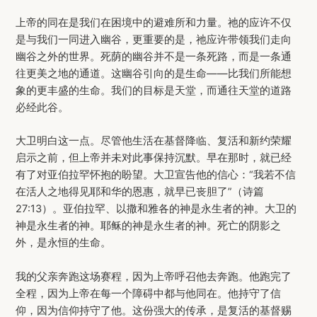
上帝的同在是我们在困境中的避难所和力量。祂的应许不仅
是与我们一同进入幽谷，更重要的是，祂应许带领我们走向
幽谷之外的世界。死荫的幽谷并不是一条死路，而是一条通
往更美之地的通道。这幽谷引向的是生命——比我们所能想
象的更丰盛的生命。我们的目标是天堂，而通往天堂的道路
必经此谷。
大卫明白这一点。尽管他生活在基督降临、复活和新约荣耀
启示之前，但上帝并未对此事保持沉默。早在那时，就已经
有了对亚伯拉罕怀抱的盼望。大卫宣告他的信心：“我若不信
在活人之地得见耶和华的恩惠，就早已丧胆了”（诗篇
27:13）。亚伯拉罕、以撒和雅各的神是永生者的神。大卫的
神是永生者的神。耶稣的神是永生者的神。死亡的阴影之
外，是永恒的生命。
我的父亲奔跑这场赛程，因为上帝呼召他去奔跑。他跑完了
全程，因为上帝在每一个障碍中都与他同在。他持守了信
仰，因为信仰持守了他。这份强大的传承，是复活的基督赐