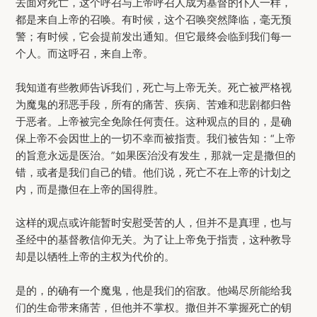
去面对死亡，这个呼召与上帝呼召人成为基督的仆人一样，
都是来自上帝的召唤。有时候，这个召唤突然降临，毫无预
警；有时候，它会提前发出通知。但它最终会临到我们每一
个人。而这呼召，来自上帝。
我知道有些教师告诉我们，死亡与上帝无关。死亡被严格视
为魔鬼的邪恶手段，所有的痛苦、疾病、苦难和悲剧都归咎
于恶者。上帝被完全免除任何责任。这种观点的目的，是确
保上帝不会因世上的一切不幸而被指责。我们被告知：“上帝
的旨意永远是医治。”如果医治没有发生，那就一定是撒但的
错，或者是我们自己的错。他们说，死亡不在上帝的计划之
内，而是撒但在上帝的国得胜。
这样的观点或许能暂时安慰受苦的人，但并不是真理，也与
圣经中的基督教信仰无关。为了让上帝免于指责，这种教导
却是以牺牲上帝的主权为代价的。
是的，的确有一个魔鬼，他是我们的宿敌。他竭尽所能给我
们的生命带来痛苦，但他并不掌权。撒但并不掌握死亡的钥