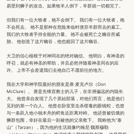
易受到狮子的攻击。如果牧羊人倒下，羊群就一切都完了。
但我们有一位大牧者，祂不会倒下。 我们有一位大牧者，祂
不会死去。 祂不是那种在危险来临时便弃羊群而去的雇工。
我们的大牧者手持全能的力量。 祂不会被死亡之幽谷所威
胁。 他创造了这片幽谷，他也赎回了这片幽谷。
大卫的信心植根于对神同在的绝对确信。 他明白，有神圣的
呼召，就必有神圣的帮助，并且必然伴随着神圣同在的应
许。 上帝不会差遣我们去祂自己不愿前往的地方。
我在大学和神学院最好的朋友是唐·麦克卢尔（Don
McClure）。 唐是先锋宣教士的儿子，在非洲偏远的内陆长
大。 他曾亲自发现了几个原始部落，对他们而言，他是他们
见到的第一个白人。 他曾在卧室里击杀喷毒的眼镜蛇，也曾
与一条跃入他小独木舟的鳄鱼近距离对峙。 他还曾被饥饿的
狮群包围，幸好在最后一刻被他的父亲救下。 我称他为“泰
山”（Tarzan），因为他的生活就像约翰尼·魏斯穆勒