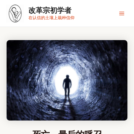
跳
改革宗初学者
至
内
Main
在认信的土壤上栽种信仰
容
Men