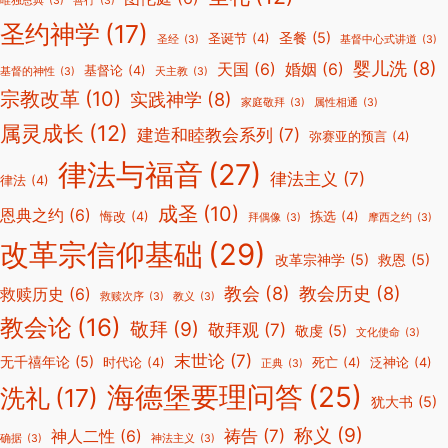
唯独恩典
(3)
善行
(3)
圣约神学
(17)
圣餐
(5)
圣诞节
(4)
圣经
(3)
基督中心式讲道
(3)
婴儿洗
(8)
天国
(6)
婚姻
(6)
基督论
(4)
基督的神性
(3)
天主教
(3)
宗教改革
(10)
实践神学
(8)
家庭敬拜
(3)
属性相通
(3)
属灵成长
(12)
建造和睦教会系列
(7)
弥赛亚的预言
(4)
律法与福音
(27)
律法主义
(7)
律法
(4)
成圣
(10)
恩典之约
(6)
悔改
(4)
拣选
(4)
拜偶像
(3)
摩西之约
(3)
改革宗信仰基础
(29)
改革宗神学
(5)
救恩
(5)
教会
(8)
教会历史
(8)
救赎历史
(6)
救赎次序
(3)
教义
(3)
教会论
(16)
敬拜
(9)
敬拜观
(7)
敬虔
(5)
文化使命
(3)
末世论
(7)
无千禧年论
(5)
时代论
(4)
死亡
(4)
泛神论
(4)
正典
(3)
海德堡要理问答
(25)
洗礼
(17)
犹大书
(5)
称义
(9)
祷告
(7)
神人二性
(6)
确据
(3)
神法主义
(3)