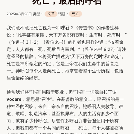
死亡，最后的呼召
2025年3月28日 类型：
文章
话题：
死亡
我们敢不敢把死亡视为一种
呼召
？《传道书》的作者这样
说：“凡事都有定期，天下万务都有定时：生有时，死有时。”
（传道书 3:1-2）《希伯来书》的作者也同样说道：“按着命
定，人人都有一死，死后且有审判。”（希伯来书 9:27）请注
意圣经的措辞，它将死亡描述为“天下万务的
定时
”和“命定”。
死亡是神所命定的约定，它是上帝在我们生命中的旨意之
一。神呼召每个人走向死亡，祂掌管着整个生命历程，包括
生命最终的经历。
通常我们将“呼召”局限于职业，但“呼召”一词源自拉丁语
vocare
，意思是“召唤”。在基督教的意义上，呼召指的是一
种神圣的召唤，来自上帝亲自的召唤。祂呼召人去教导、讲
道、歌唱、制造汽车，甚至换尿布。人的生活有多少个面
向，就有多少种呼召。尽管许多呼召并非普遍适用于所有
人，但我们都有一个共同的呼召——死亡。每个人都被召唤