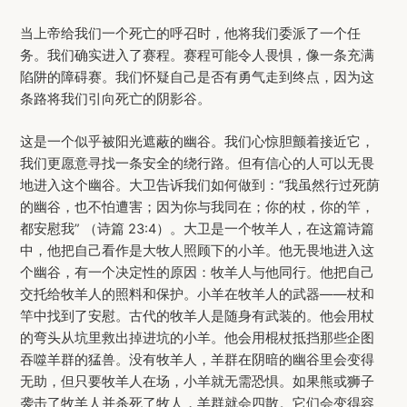
当上帝给我们一个死亡的呼召时，他将我们委派了一个任
务。我们确实进入了赛程。赛程可能令人畏惧，像一条充满
陷阱的障碍赛。我们怀疑自己是否有勇气走到终点，因为这
条路将我们引向死亡的阴影谷。
这是一个似乎被阳光遮蔽的幽谷。我们心惊胆颤着接近它，
我们更愿意寻找一条安全的绕行路。但有信心的人可以无畏
地进入这个幽谷。大卫告诉我们如何做到：“我虽然行过死荫
的幽谷，也不怕遭害；因为你与我同在；你的杖，你的竿，
都安慰我” （诗篇 23:4）。大卫是一个牧羊人，在这篇诗篇
中，他把自己看作是大牧人照顾下的小羊。他无畏地进入这
个幽谷，有一个决定性的原因：牧羊人与他同行。他把自己
交托给牧羊人的照料和保护。小羊在牧羊人的武器——杖和
竿中找到了安慰。古代的牧羊人是随身有武装的。他会用杖
的弯头从坑里救出掉进坑的小羊。他会用棍杖抵挡那些企图
吞噬羊群的猛兽。没有牧羊人，羊群在阴暗的幽谷里会变得
无助，但只要牧羊人在场，小羊就无需恐惧。如果熊或狮子
袭击了牧羊人并杀死了牧人，羊群就会四散。它们会变得容