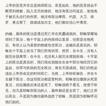
上帝的旨意并非总是病得医治。若是如此，祂的旨意就会不
断受到挫败，陷入无尽的挫折。祂没有医治司提反，使他免
于被石头击打的伤害。祂没有医治摩西、约瑟、大卫、保
罗、奥古斯丁、路德或加尔文。他们都在信心中离世。
的确，最终的医治是透过死亡并在死
后
成就的。耶稣荣耀地
得到了医治，祂十字架上的伤痕得以复原，但那是在祂死
后。有些人认为基督的救赎包含医治，这确实是真实的。耶
稣在十字架上担当了我们所有的罪。然而，在今生，没有人
能完全脱离罪；在今生，也没有人能完全摆脱疾病。十字架
上的医治是真实的，我们现在就能在生命中部分地经历它的
益处。但罪与疾病的完全医治，将在天国成就。我们仍然必
须在上帝所命定的时间死亡。当然，上帝聆听祷告，并在今
生赐下医治，但这些医治都是暂时的。耶稣使拉撒路从死里
复活，但拉撒路后来还是死了。耶稣使瞎子看见，使聋子听
见，但凡是耶稣所医治的人，最终都还是去世了。他们之所
以死去，不是因为撒但最终战胜了耶稣，而是因为耶稣呼召
他们如此。