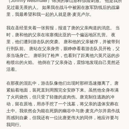
（Johnny Weismuller）饰演的泰山那样惊险刺激。 他是我所
见过最无畏的人。 如果我在战斗中被困在敌军防线后的战壕
里，我最希望和我一起的人就是唐·麦克卢尔。
我在圣经里夹着一张剪报，报道了唐的父亲殉道的消息。 当
时，唐和他的父亲在埃塞俄比亚的一个偏远地区扎营。 夜
里，他们遭到游击队的突袭。 唐和他的父亲被俘，并被带到
行刑队前。 唐站在父亲身旁，眼睁睁看着游击队员开枪，父
亲当场身亡。 唐听到了枪声，也看到了距离他六英尺远的步
枪喷出的火焰。 他倒在了父亲身边，震惊地发现自己竟然还
活着。
在那夜的混乱中，游击队像他们出现时那样迅速撤离了。唐
紧贴着地面，装死直到周围完全安静下来。虽然他全身布满
了火药烧伤，但只受了轻微的皮肉伤。唐克制住逃跑的冲
动，留在原地，用赤手挖了一个浅墓，将父亲的遗体安葬在
土中。我依然会为能在死荫的幽谷中与唐·麦克卢尔并肩作战
而感到自豪，但我还有一位比唐更伟大的同伴，祂应许要与
我同行。