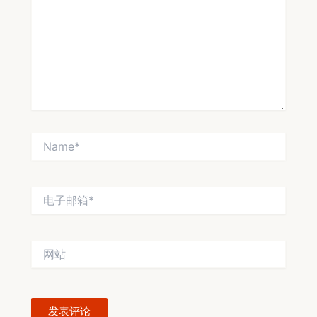
入...
Name*
电
子
邮
箱
网
*
站