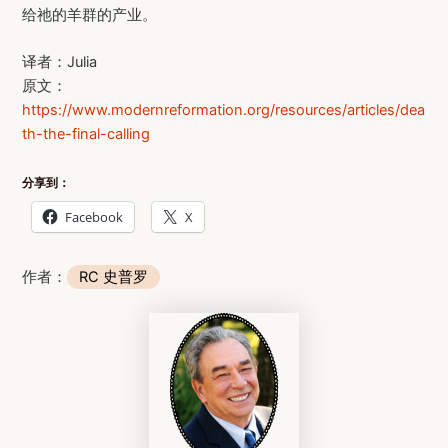
给祂的羊群的产业。
译者：Julia
原文：
https://www.modernreformation.org/resources/articles/dea
th-the-final-calling
分享到：
Facebook
X
作者：
RC 史普罗