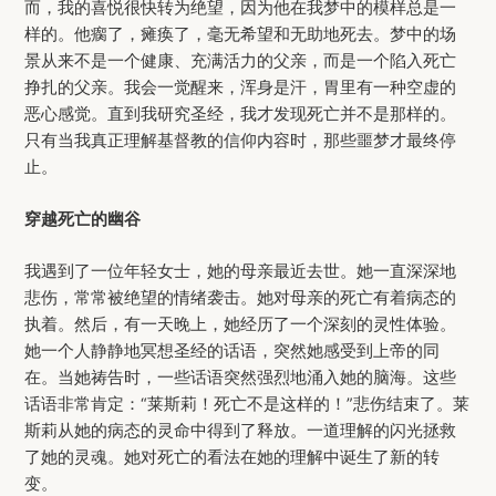
而，我的喜悦很快转为绝望，因为他在我梦中的模样总是一
样的。他瘸了，瘫痪了，毫无希望和无助地死去。梦中的场
景从来不是一个健康、充满活力的父亲，而是一个陷入死亡
挣扎的父亲。我会一觉醒来，浑身是汗，胃里有一种空虚的
恶心感觉。直到我研究圣经，我才发现死亡并不是那样的。
只有当我真正理解基督教的信仰内容时，那些噩梦才最终停
止。
穿越死亡的幽谷
我遇到了一位年轻女士，她的母亲最近去世。她一直深深地
悲伤，常常被绝望的情绪袭击。她对母亲的死亡有着病态的
执着。然后，有一天晚上，她经历了一个深刻的灵性体验。
她一个人静静地冥想圣经的话语，突然她感受到上帝的同
在。当她祷告时，一些话语突然强烈地涌入她的脑海。这些
话语非常肯定：“莱斯莉！死亡不是这样的！”悲伤结束了。莱
斯莉从她的病态的灵命中得到了释放。一道理解的闪光拯救
了她的灵魂。她对死亡的看法在她的理解中诞生了新的转
变。