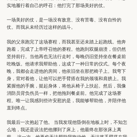
实地履行着自己的呼召：他打完了那场美好的仗。
一场美好的仗，是一场没有敌意、没有苦毒、没有自怜的
仗。而我从未经历过这样的战斗。
我的父亲跑完了这场赛程，而我甚至还未踏上起跑线。他奔
跑着，完成了上帝呼召他的赛程。他跑到双腿崩溃，但仍然
坚持前行。当他再也无法行走时，每晚仍旧坚持坐在餐桌前
吃晚饭。他请求我帮助他，这成了一种日常的仪式。每个夜
晚，我都会走进他的房间，他依旧坐在那把椅子上。我弯下
身，背对着他，让他可以把手臂搭在我的颈项和肩膀上。我
紧握他的手腕，挺起身体，将他从椅子上扶起。然后，我像
消防员背负伤员一样，把他拖到餐桌前。他完成了这场赛
程。唯一让我感到些许安慰的是，我能够帮助他，并陪伴他
直到终点。
我最后一次抱起了他。 当我发现他昏倒在地板上时，不知怎
么地，我还是设法把他挪到了床上，他最终在那张床上离