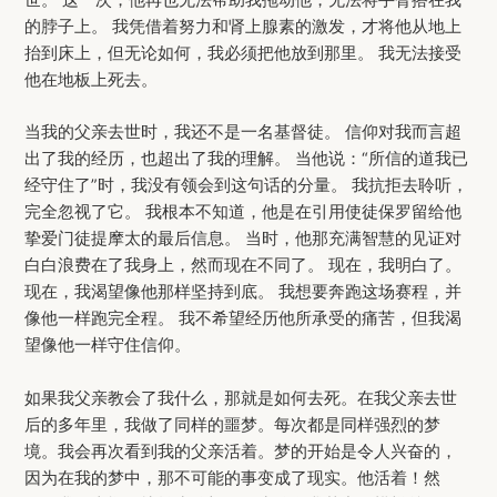
世。 这一次，他再也无法帮助我拖动他，无法将手臂搭在我
的脖子上。 我凭借着努力和肾上腺素的激发，才将他从地上
抬到床上，但无论如何，我必须把他放到那里。 我无法接受
他在地板上死去。
当我的父亲去世时，我还不是一名基督徒。 信仰对我而言超
出了我的经历，也超出了我的理解。 当他说：“所信的道我已
经守住了”时，我没有领会到这句话的分量。 我抗拒去聆听，
完全忽视了它。 我根本不知道，他是在引用使徒保罗留给他
挚爱门徒提摩太的最后信息。 当时，他那充满智慧的见证对
白白浪费在了我身上，然而现在不同了。 现在，我明白了。
现在，我渴望像他那样坚持到底。 我想要奔跑这场赛程，并
像他一样跑完全程。 我不希望经历他所承受的痛苦，但我渴
望像他一样守住信仰。
如果我父亲教会了我什么，那就是如何去死。在我父亲去世
后的多年里，我做了同样的噩梦。每次都是同样强烈的梦
境。我会再次看到我的父亲活着。梦的开始是令人兴奋的，
因为在我的梦中，那不可能的事变成了现实。他活着！然