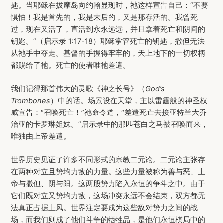
匙。当耶稣在拔摩岛向约翰显现时，祂这样宣告自己：“不要
惧怕！我是首先的，我是末后的，又是那存活的。我曾死
过，现在又活了，直活到永永远远，并且拿着死亡和阴间的
钥匙。”（启示录 1:17-18）耶稣掌管死亡的钥匙，撒但无法
从祂手中夺走。基督的手握得牢牢的，天上地下的一切权柄
都赐给了祂。死亡的使者唯祂差遣。
我们记得那首伟大的灵歌《神之长号》（
God’s
Trombones
）中的话。场景设在天堂，主以雷霆般的神圣权
威宣告：“召唤死亡！”祂命令道，“差遣死亡去接亚特兰大乔
治亚的卡罗琳姐妹。”启示录中的那匹苍白之马被召唤而来，
唯独由上帝差遣。
世界历史见证了许多不同形式的宗教二元论。二元论主张存
在两种对立且势均力敌的力量。这些力量被称为善与恶、上
帝与撒但、阴与阳。这两股势力陷入永恒的争斗之中。由于
它们既对立又势均力敌，这场冲突永远不会结束，双方都无
法真正占据上风。世界注定要成为这些敌对势力之间的战
场，而我们则成了他们斗争的牺牲品，是他们永恒棋局中的