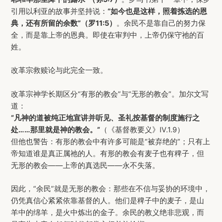
引用以利亚的故事并坚持说：
“
如今也是这样，照着拣选的恩
典，还有所留的余数
”（罗11:5）
。余民不是靠自己的努力保
全，而是靠上帝的恩典。即使在审判中，上帝仍保守祂的百
姓。
改革宗救赎论与此完全一致。
改革宗神学长期区分“有形的教会”与“无形的教会”。加尔文写
道：
“凡神的道被纯正地宣讲并听见、圣礼按基督的制度施行之
处……那里就是神的教会。”
（《基督教要义》IV.1.9）
但他也警告：有形的教会中有许多可能是“被弃绝的”；只有上
帝知道谁是真正属祂的人。有形的教会有麦子也有稗子，但
无形的教会——上帝的真选民——永不失落。
因此，“余民”就是无形的教会：那些在不信与妥协的环境中，
仍凭真信心紧紧依靠基督的人。他们是稗子中的麦子，是山
羊中的绵羊，是火中炼出的金子。余民的教义绝非悲观，而