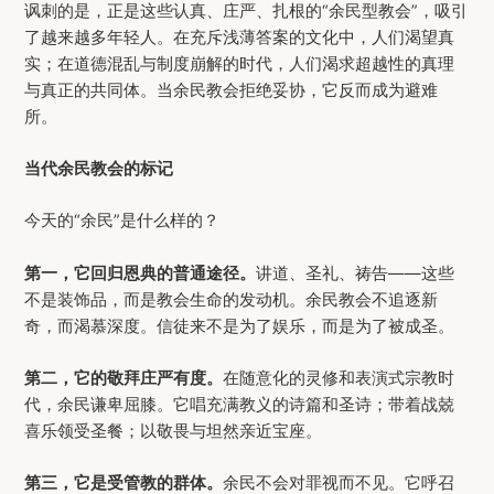
讽刺的是，正是这些认真、庄严、扎根的“余民型教会”，吸引
了越来越多年轻人。在充斥浅薄答案的文化中，人们渴望真
实；在道德混乱与制度崩解的时代，人们渴求超越性的真理
与真正的共同体。当余民教会拒绝妥协，它反而成为避难
所。
当代余民教会的标记
今天的“余民”是什么样的？
第一，它回归恩典的普通途径。
讲道、圣礼、祷告——这些
不是装饰品，而是教会生命的发动机。余民教会不追逐新
奇，而渴慕深度。信徒来不是为了娱乐，而是为了被成圣。
第二，它的敬拜庄严有度。
在随意化的灵修和表演式宗教时
代，余民谦卑屈膝。它唱充满教义的诗篇和圣诗；带着战兢
喜乐领受圣餐；以敬畏与坦然亲近宝座。
第三，它是受管教的群体。
余民不会对罪视而不见。它呼召