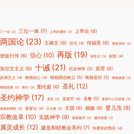
三位一体
(7)
上帝论
(6)
三一论
(3)
上帝的属性
(3)
两国论
(23)
主祷文
(6)
传福音
(6)
仪式
(4)
使徒信经
(3)
再版
(19)
信心
(10)
使徒行传
(6)
创造
(4)
创世记
(3)
十诫
(21)
加尔文主义
(6)
原罪
(6)
历史神学
(5)
唯独因信称义
(5)
唯独圣经
(5)
反律主义
(4)
唯独信心
(4)
唯独基督
(3)
圣礼
(12)
图伦庭
(6)
唯独恩典
(3)
善行
(3)
圣约神学
(17)
圣餐
(5)
圣诞节
(4)
圣经
(3)
基督中心式讲道
(3)
婴儿洗
(8)
天国
(6)
婚姻
(6)
基督论
(4)
基督的神性
(3)
天主教
(3)
宗教改革
(10)
实践神学
(8)
家庭敬拜
(3)
属性相通
(3)
属灵成长
(12)
建造和睦教会系列
(7)
弥赛亚的预言
(4)