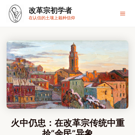
跳
改革宗初学者
至
内
Main
在认信的土壤上栽种信仰
容
Men
火中仍忠：在改革宗传统中重
拾“余民”异象