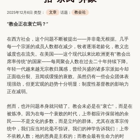
2025年12月6日 类型：
文章
话题：
教会论
“教会正在衰亡吗？”
在西方社会，这个问题不断被提出——并非毫无根据。几乎
每一个宗派的成员人数都在减少，牧者逐渐老龄化，教义忠
诚度也在流失。在美国——这个现代以来比欧洲更有“教会出
席率传统”的国家——每周聚会人数在过去二十年持续下降。
年轻一代越来越无宗教归属感，曾经兴盛的诸多宗派如今却
正面临分裂、丑闻或缓慢的衰败。虽然仍有一些会众团体表
现强劲，但更宏观的趋势十分明显：制度性基督教的影响力
正在减弱。
然而，也许问题本身就问错了。教会未必是在“衰亡”，而是在
被炼净。因为在每一个衰败的时代，上帝都应许保留祂的余
民——不是文化的多数，而是立约的群体。尤其在改革宗传
统中，我们应当对此毫不惊讶。我们的神学告诉我们：上帝
不依赖人数；祂的恩典是主权的；而教会最有生命力的时