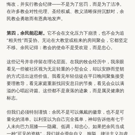
悔改，并实行教会纪律——不是为了惩罚，而是为了洁净。
在许多教会对性伦理、圣经权威、教义清晰保持沉默时，余
民教会勇敢而有恩典地发声。
第四，余民能忍耐。
它不会在文化压力下崩溃，也不会为追
“相关性”而妥协。无论在大教堂或租来的房间聚会，它都坚定
不移。余民记得：教会的使命不是受欢迎，而是忠心。
这些记号并非停留在理论层面。在我的牧会经历中，我亲眼
看见一些被社区视为无足轻重的小型会众，却以安静而坚韧
的方式活出这些价值。我看见年轻信徒在平日晚间聚集接受
要理教导，看见家庭重新找回安息日的节奏，看见会众以满
溢的心唱起诗篇。这些都不是衰落的迹象，而是属灵健康的
标志。
但我们必须特别谨慎：余民不是可以佩戴的徽章，也不是可
量化的清单。以利亚以为自己完全孤单，神却告诉他有七千
人未向巴力屈膝——隐藏、低调，却忠心。如果把余民当成
一种“可见的资格”，我们就会滑向自义、狭隘、律法主义与虚