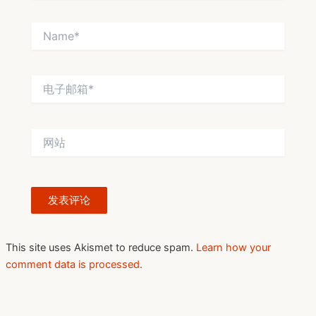
Name*
电
子
邮
箱
网
*
站
This site uses Akismet to reduce spam.
Learn how your
comment data is processed.