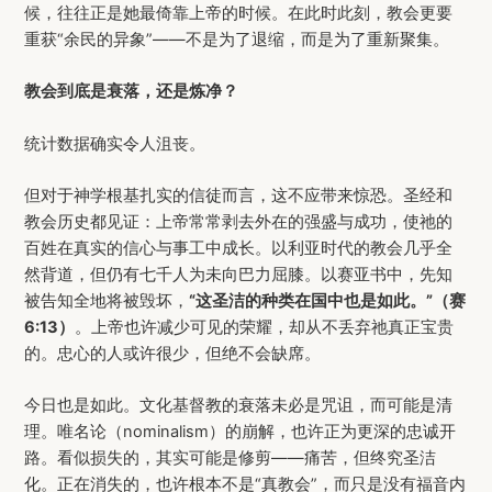
候，往往正是她最倚靠上帝的时候。在此时此刻，教会更要
重获“余民的异象”——不是为了退缩，而是为了重新聚集。
教会到底是衰落，还是炼净？
统计数据确实令人沮丧。
但对于神学根基扎实的信徒而言，这不应带来惊恐。圣经和
教会历史都见证：上帝常常剥去外在的强盛与成功，使祂的
百姓在真实的信心与事工中成长。以利亚时代的教会几乎全
然背道，但仍有七千人为未向巴力屈膝。以赛亚书中，先知
被告知全地将被毁坏，
“
这圣洁的种类在国中也是如此。
”（赛
6:13）
。上帝也许减少可见的荣耀，却从不丢弃祂真正宝贵
的。忠心的人或许很少，但绝不会缺席。
今日也是如此。文化基督教的衰落未必是咒诅，而可能是清
理。唯名论（nominalism）的崩解，也许正为更深的忠诚开
路。看似损失的，其实可能是修剪——痛苦，但终究圣洁
化。正在消失的，也许根本不是“真教会”，而只是没有福音内