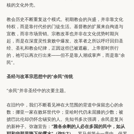
核的文化外壳。
教会历史不断重复这个模式。初期教会的兴盛，并非靠文化
特权，而是靠付代价的门徒生活。基督教的扩展来自殉道与
宣教，而非市场营销。宗教改革也并非在文化优势时期兴
起，而是在深度灵性衰败中爆发。改革者之所以呼吁回归圣
经、圣礼和教会纪律，正因这些已被遮蔽。上帝那时所行
的，祂可以再次行出来——但不是靠人潮或掌声，而是靠“余
民”。
圣经与改革宗思想中的“余民”传统
“余民”并非圣经中的次要主题。
在旧约中，我们不断看见神在大范围的背道中保留忠心的余
数：挪亚一家在败坏世代中；亚哈时代仍未屈膝的少数；被
掳巴比伦却仍怀念锡安的人。先知书多次强调，余民是复兴
的新种子。弥迦宣告：
“雅各余剩的人必在多国的民中，如从
耶和华那里降下的露水”（弥5:7）
。罗马书第十一章中，保罗