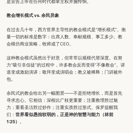
是宣告上帝在任何时代都掌主权并施怜悯。
教会增长模式 vs. 余民异象
在过去几十年，西方世界主导性的教会模式是“增长模式”。衡
量一切的标准是数字：出席人数、奉献规模、事工多少。教
会模仿商业策略，牧师成了CEO。
这种教会模式虽然出于好意，但常常以规模代替深度。在努
力“吸引非信徒”的过程中，许多教会反而变得“不像教会”。讲
道变成激励演讲；敬拜变成演唱会；教义被稀释；门训被外
包。
余民式的教会给出另一幅图景——不是拒绝增长，而是首先
寻求忠心。它相信：深根比广枝更重要；注重教理胜过魅
力；重看圣洁胜过炒作；注重实质胜过形式。保罗提醒我
们：
世界看似愚拙软弱的，正是神的智慧与能力（林前
1:25）
。