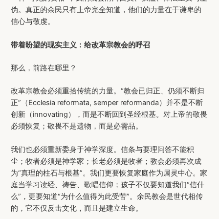
伪。真正的余民只有上帝完全知道，他们的力量在于谦卑的
信心与敬虔。
带着盼望的现实主义：给改革宗教会的呼召
那么，前路在哪里？
改革宗教会必须重拾传统的力量。“教会已归正、仍须不断归
正”（Ecclesia reformata, semper reformanda）并不是不断
创新（innovating），而是不断回到圣经根基。对上帝的敬畏
必须恢复；敬畏不是遗物，而是必需品。
我们也必须重新委身于神学深度。信条与要理问答不能积
尘；牧者必须是神学家；长老必须是牧者；教会必须再次成
为“真理的柱石与根基”。我们更要恢复家庭作为属灵中心。家
庭当学习读经、祷告、歌唱信仰；孩子不仅要知道我们“信什
么”，更要知道“为什么值得为此受苦”。余民教会是世代相传
的，它不仅反击文化，而且是建立生命。