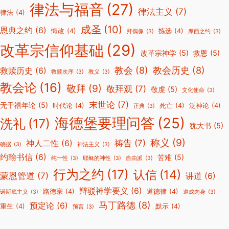
律法与福音
(27)
律法主义
(7)
律法
(4)
成圣
(10)
恩典之约
(6)
悔改
(4)
拣选
(4)
拜偶像
(3)
摩西之约
(3)
改革宗信仰基础
(29)
改革宗神学
(5)
救恩
(5)
教会
(8)
教会历史
(8)
救赎历史
(6)
救赎次序
(3)
教义
(3)
教会论
(16)
敬拜
(9)
敬拜观
(7)
敬虔
(5)
文化使命
(3)
末世论
(7)
无千禧年论
(5)
时代论
(4)
死亡
(4)
泛神论
(4)
正典
(3)
海德堡要理问答
(25)
洗礼
(17)
犹大书
(5)
称义
(9)
祷告
(7)
神人二性
(6)
确据
(3)
神法主义
(3)
约翰书信
(6)
苦难
(5)
纯一性
(3)
耶稣的神性
(3)
自由派
(3)
行为之约
(17)
认信
(14)
蒙恩管道
(7)
讲道
(6)
辩驳神学要义
(6)
路德宗
(4)
道德律
(4)
诺斯底主义
(3)
道成肉身
(3)
马丁路德
(8)
预定论
(6)
重生
(4)
默示
(4)
预言
(3)