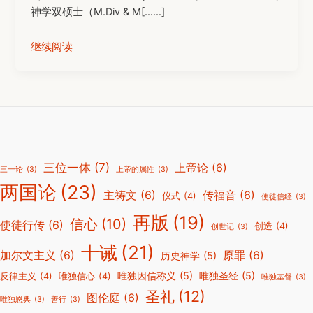
神学双硕士（M.Div & M[……]
继续阅读
三位一体
(7)
上帝论
(6)
三一论
(3)
上帝的属性
(3)
两国论
(23)
主祷文
(6)
传福音
(6)
仪式
(4)
使徒信经
(3)
再版
(19)
信心
(10)
使徒行传
(6)
创造
(4)
创世记
(3)
十诫
(21)
加尔文主义
(6)
原罪
(6)
历史神学
(5)
唯独因信称义
(5)
唯独圣经
(5)
反律主义
(4)
唯独信心
(4)
唯独基督
(3)
圣礼
(12)
图伦庭
(6)
唯独恩典
(3)
善行
(3)