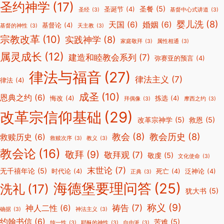
圣约神学
(17)
圣餐
(5)
圣诞节
(4)
圣经
(3)
基督中心式讲道
(3)
婴儿洗
(8)
天国
(6)
婚姻
(6)
基督论
(4)
基督的神性
(3)
天主教
(3)
宗教改革
(10)
实践神学
(8)
家庭敬拜
(3)
属性相通
(3)
属灵成长
(12)
建造和睦教会系列
(7)
弥赛亚的预言
(4)
律法与福音
(27)
律法主义
(7)
律法
(4)
成圣
(10)
恩典之约
(6)
悔改
(4)
拣选
(4)
拜偶像
(3)
摩西之约
(3)
改革宗信仰基础
(29)
改革宗神学
(5)
救恩
(5)
教会
(8)
教会历史
(8)
救赎历史
(6)
救赎次序
(3)
教义
(3)
教会论
(16)
敬拜
(9)
敬拜观
(7)
敬虔
(5)
文化使命
(3)
末世论
(7)
无千禧年论
(5)
时代论
(4)
死亡
(4)
泛神论
(4)
正典
(3)
海德堡要理问答
(25)
洗礼
(17)
犹大书
(5)
称义
(9)
祷告
(7)
神人二性
(6)
确据
(3)
神法主义
(3)
约翰书信
(6)
苦难
(5)
纯一性
(3)
耶稣的神性
(3)
自由派
(3)