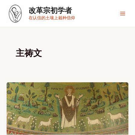
跳
改革宗初学者
至
内
Main
在认信的土壤上栽种信仰
容
Men
主祷文