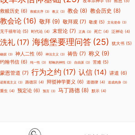
改革宗神学
(5)
救恩
(5)
教会
(8)
教会历史
(8)
救赎历史
(6)
救赎次序
(3)
教义
(3)
教会论
(16)
敬拜
(9)
敬拜观
(7)
敬虔
(5)
文化使命
(3)
末世论
(7)
无千禧年论
(5)
时代论
(4)
死亡
(4)
泛神论
(4)
正典
(3)
海德堡要理问答
(25)
洗礼
(17)
犹大书
(5)
称义
(9)
祷告
(7)
神人二性
(6)
确据
(3)
神法主义
(3)
约翰书信
(6)
苦难
(5)
纯一性
(3)
耶稣的神性
(3)
自由派
(3)
行为之约
(17)
认信
(14)
蒙恩管道
(7)
讲道
(6)
辩驳神学要义
(6)
路德宗
(4)
道德律
(4)
诺斯底主义
(3)
道成肉身
(3)
马丁路德
(8)
预定论
(6)
重生
(4)
默示
(4)
预言
(3)