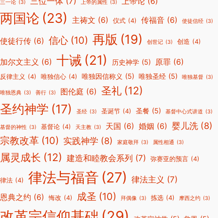
三位一体
(7)
上帝论
(6)
三一论
(3)
上帝的属性
(3)
两国论
(23)
主祷文
(6)
传福音
(6)
仪式
(4)
使徒信经
(3)
再版
(19)
信心
(10)
使徒行传
(6)
创造
(4)
创世记
(3)
十诫
(21)
加尔文主义
(6)
原罪
(6)
历史神学
(5)
唯独因信称义
(5)
唯独圣经
(5)
反律主义
(4)
唯独信心
(4)
唯独基督
(3)
圣礼
(12)
图伦庭
(6)
唯独恩典
(3)
善行
(3)
圣约神学
(17)
圣餐
(5)
圣诞节
(4)
圣经
(3)
基督中心式讲道
(3)
婴儿洗
(8)
天国
(6)
婚姻
(6)
基督论
(4)
基督的神性
(3)
天主教
(3)
宗教改革
(10)
实践神学
(8)
家庭敬拜
(3)
属性相通
(3)
属灵成长
(12)
建造和睦教会系列
(7)
弥赛亚的预言
(4)
律法与福音
(27)
律法主义
(7)
律法
(4)
成圣
(10)
恩典之约
(6)
悔改
(4)
拣选
(4)
拜偶像
(3)
摩西之约
(3)
改革宗信仰基础
(29)