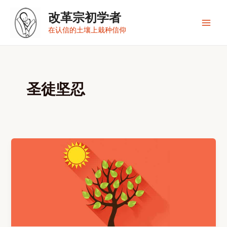
跳
改革宗初学者
至
内
Main
在认信的土壤上栽种信仰
容
Men
圣徒坚忍