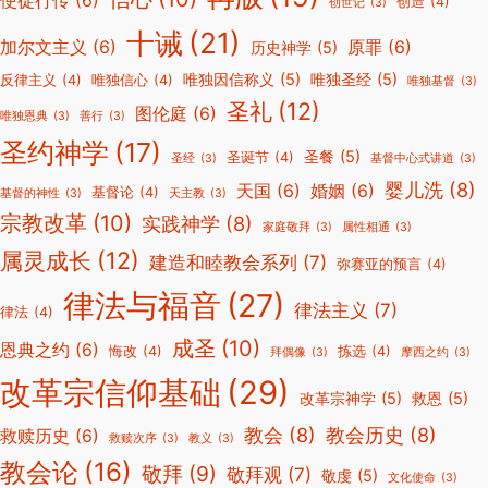
使徒行传
(6)
创造
(4)
创世记
(3)
十诫
(21)
加尔文主义
(6)
原罪
(6)
历史神学
(5)
唯独因信称义
(5)
唯独圣经
(5)
反律主义
(4)
唯独信心
(4)
唯独基督
(3)
圣礼
(12)
图伦庭
(6)
唯独恩典
(3)
善行
(3)
圣约神学
(17)
圣餐
(5)
圣诞节
(4)
圣经
(3)
基督中心式讲道
(3)
婴儿洗
(8)
天国
(6)
婚姻
(6)
基督论
(4)
基督的神性
(3)
天主教
(3)
宗教改革
(10)
实践神学
(8)
家庭敬拜
(3)
属性相通
(3)
属灵成长
(12)
建造和睦教会系列
(7)
弥赛亚的预言
(4)
律法与福音
(27)
律法主义
(7)
律法
(4)
成圣
(10)
恩典之约
(6)
悔改
(4)
拣选
(4)
拜偶像
(3)
摩西之约
(3)
改革宗信仰基础
(29)
改革宗神学
(5)
救恩
(5)
教会
(8)
教会历史
(8)
救赎历史
(6)
救赎次序
(3)
教义
(3)
教会论
(16)
敬拜
(9)
敬拜观
(7)
敬虔
(5)
文化使命
(3)