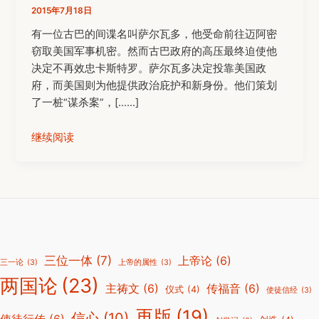
2015年7月18日
有一位古巴的间谍名叫萨尔瓦多，他受命前往迈阿密
窃取美国军事机密。然而古巴政府的高压最终迫使他
决定不再效忠卡斯特罗。萨尔瓦多决定投靠美国政
府，而美国则为他提供政治庇护和新身份。他们策划
了一桩“谋杀案”，[……]
继续阅读
三位一体
(7)
上帝论
(6)
三一论
(3)
上帝的属性
(3)
两国论
(23)
主祷文
(6)
传福音
(6)
仪式
(4)
使徒信经
(3)
再版
(19)
信心
(10)