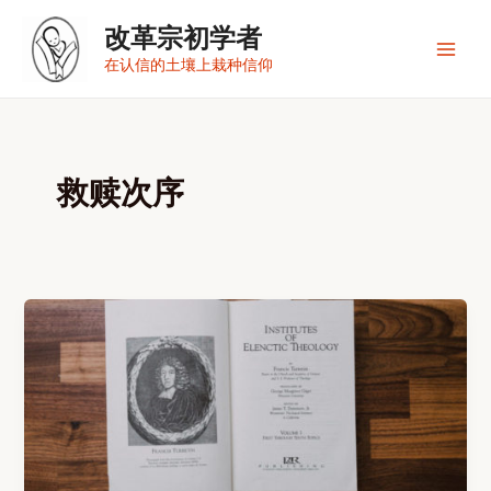
跳
改革宗初学者
至
内
Main
在认信的土壤上栽种信仰
容
Men
救赎次序