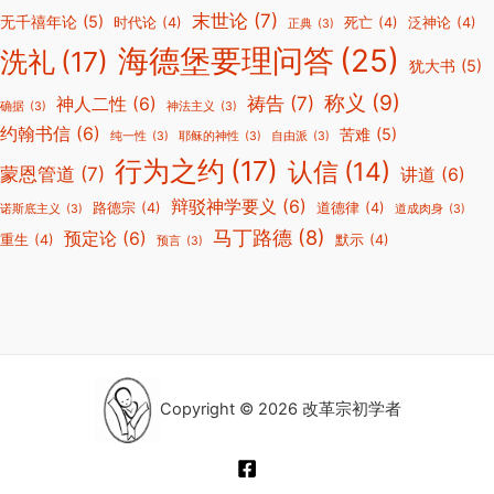
末世论
(7)
无千禧年论
(5)
时代论
(4)
死亡
(4)
泛神论
(4)
正典
(3)
海德堡要理问答
(25)
洗礼
(17)
犹大书
(5)
称义
(9)
祷告
(7)
神人二性
(6)
确据
(3)
神法主义
(3)
约翰书信
(6)
苦难
(5)
纯一性
(3)
耶稣的神性
(3)
自由派
(3)
行为之约
(17)
认信
(14)
蒙恩管道
(7)
讲道
(6)
辩驳神学要义
(6)
路德宗
(4)
道德律
(4)
诺斯底主义
(3)
道成肉身
(3)
马丁路德
(8)
预定论
(6)
重生
(4)
默示
(4)
预言
(3)
Copyright © 2026 改革宗初学者