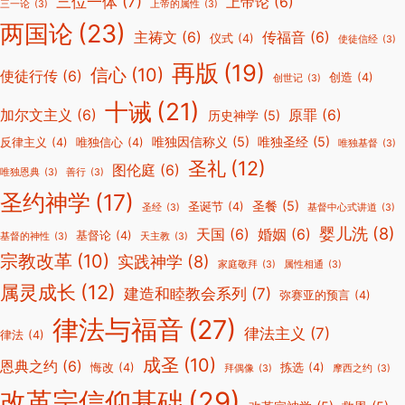
三位一体
(7)
上帝论
(6)
三一论
(3)
上帝的属性
(3)
两国论
(23)
主祷文
(6)
传福音
(6)
仪式
(4)
使徒信经
(3)
再版
(19)
信心
(10)
使徒行传
(6)
创造
(4)
创世记
(3)
十诫
(21)
加尔文主义
(6)
原罪
(6)
历史神学
(5)
唯独因信称义
(5)
唯独圣经
(5)
反律主义
(4)
唯独信心
(4)
唯独基督
(3)
圣礼
(12)
图伦庭
(6)
唯独恩典
(3)
善行
(3)
圣约神学
(17)
圣餐
(5)
圣诞节
(4)
圣经
(3)
基督中心式讲道
(3)
婴儿洗
(8)
天国
(6)
婚姻
(6)
基督论
(4)
基督的神性
(3)
天主教
(3)
宗教改革
(10)
实践神学
(8)
家庭敬拜
(3)
属性相通
(3)
属灵成长
(12)
建造和睦教会系列
(7)
弥赛亚的预言
(4)
律法与福音
(27)
律法主义
(7)
律法
(4)
成圣
(10)
恩典之约
(6)
悔改
(4)
拣选
(4)
拜偶像
(3)
摩西之约
(3)
改革宗信仰基础
(29)