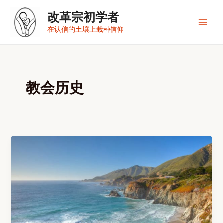
跳
改革宗初学者
至
内
Main
在认信的土壤上栽种信仰
容
Men
教会历史