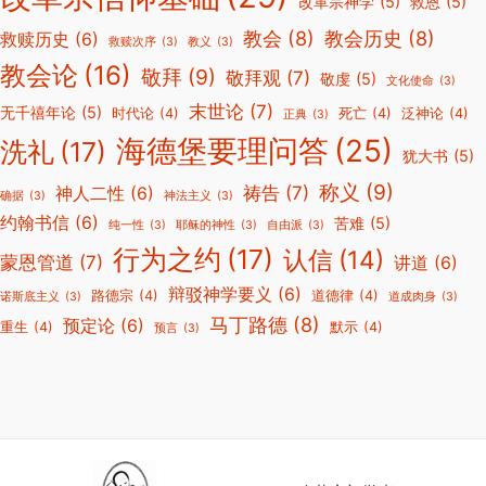
改革宗神学
(5)
救恩
(5)
教会
(8)
教会历史
(8)
救赎历史
(6)
救赎次序
(3)
教义
(3)
教会论
(16)
敬拜
(9)
敬拜观
(7)
敬虔
(5)
文化使命
(3)
末世论
(7)
无千禧年论
(5)
时代论
(4)
死亡
(4)
泛神论
(4)
正典
(3)
海德堡要理问答
(25)
洗礼
(17)
犹大书
(5)
称义
(9)
祷告
(7)
神人二性
(6)
确据
(3)
神法主义
(3)
约翰书信
(6)
苦难
(5)
纯一性
(3)
耶稣的神性
(3)
自由派
(3)
行为之约
(17)
认信
(14)
蒙恩管道
(7)
讲道
(6)
辩驳神学要义
(6)
路德宗
(4)
道德律
(4)
诺斯底主义
(3)
道成肉身
(3)
马丁路德
(8)
预定论
(6)
重生
(4)
默示
(4)
预言
(3)