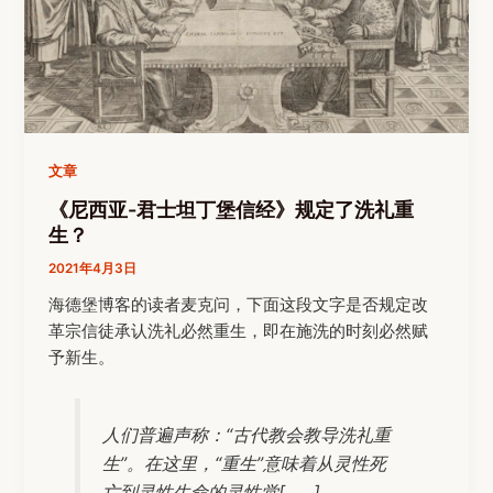
文章
《尼西亚-君士坦丁堡信经》规定了洗礼重
生？
2021年4月3日
海德堡博客的读者麦克问，下面这段文字是否规定改
革宗信徒承认洗礼必然重生，即在施洗的时刻必然赋
予新生。
人们普遍声称：“古代教会教导洗礼重
生”。在这里，“重生”意味着从灵性死
亡到灵性生命的灵性觉[……]