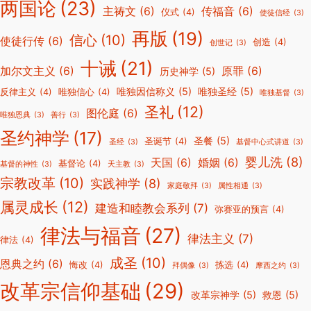
两国论
(23)
主祷文
(6)
传福音
(6)
仪式
(4)
使徒信经
(3)
再版
(19)
信心
(10)
使徒行传
(6)
创造
(4)
创世记
(3)
十诫
(21)
加尔文主义
(6)
原罪
(6)
历史神学
(5)
唯独因信称义
(5)
唯独圣经
(5)
反律主义
(4)
唯独信心
(4)
唯独基督
(3)
圣礼
(12)
图伦庭
(6)
唯独恩典
(3)
善行
(3)
圣约神学
(17)
圣餐
(5)
圣诞节
(4)
圣经
(3)
基督中心式讲道
(3)
婴儿洗
(8)
天国
(6)
婚姻
(6)
基督论
(4)
基督的神性
(3)
天主教
(3)
宗教改革
(10)
实践神学
(8)
家庭敬拜
(3)
属性相通
(3)
属灵成长
(12)
建造和睦教会系列
(7)
弥赛亚的预言
(4)
律法与福音
(27)
律法主义
(7)
律法
(4)
成圣
(10)
恩典之约
(6)
悔改
(4)
拣选
(4)
拜偶像
(3)
摩西之约
(3)
改革宗信仰基础
(29)
改革宗神学
(5)
救恩
(5)