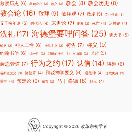
教会
(8)
教会历史
(8)
救赎历史
(6)
救赎次序
(3)
教义
(3)
教会论
(16)
敬拜
(9)
敬拜观
(7)
敬虔
(5)
文化使命
(3)
末世论
(7)
无千禧年论
(5)
时代论
(4)
死亡
(4)
泛神论
(4)
正典
(3)
海德堡要理问答
(25)
洗礼
(17)
犹大书
(5)
称义
(9)
祷告
(7)
神人二性
(6)
确据
(3)
神法主义
(3)
约翰书信
(6)
苦难
(5)
纯一性
(3)
耶稣的神性
(3)
自由派
(3)
行为之约
(17)
认信
(14)
蒙恩管道
(7)
讲道
(6)
辩驳神学要义
(6)
路德宗
(4)
道德律
(4)
诺斯底主义
(3)
道成肉身
(3)
马丁路德
(8)
预定论
(6)
重生
(4)
默示
(4)
预言
(3)
Copyright © 2026 改革宗初学者