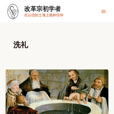
跳
改革宗初学者
至
内
Main
在认信的土壤上栽种信仰
容
Men
洗礼