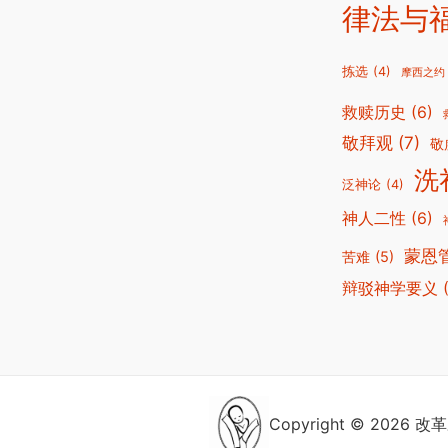
律法与
拣选
(4)
摩西之约
救赎历史
(6)
敬拜观
(7)
敬
洗
泛神论
(4)
神人二性
(6)
蒙恩
苦难
(5)
辩驳神学要义
Copyright © 2026 