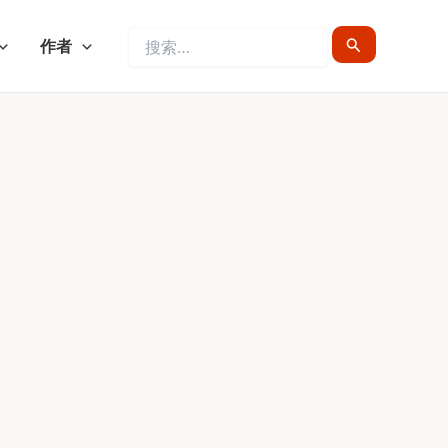
搜
作者
索：