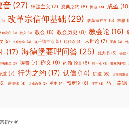
福音
(27)
成圣
(10
律法主义
(7)
恩典之约
(6)
悔改
(4)
改革宗信仰基础
(29)
改革宗神学
(5)
救恩
(
(3)
教会论
(16)
教会
(8)
教会历史
(8)
救赎次序
(3)
教义
(3)
末世论
(7)
虔
(5)
无千禧年论
(5)
时代论
(4)
死
文化使命
(3)
正典
(3)
海德堡要理问答
(25)
礼
(17)
犹大书
(5)
确据
(
称义
(9)
祷告
(7)
约翰书信
(6)
神法主义
(3)
纯一性
(3)
耶稣的神性
(
行为之约
(17)
认信
(14)
管道
(7)
讲道
(6)
诺斯底主义
马丁路德
(6)
预定论
(6)
道德律
(4)
重生
(4)
道成肉身
(3)
预言
(3)
改革宗初学者