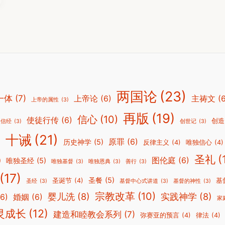
两国论
(23)
一体
(7)
上帝论
(6)
主祷文
(
上帝的属性
(3)
再版
(19)
信心
(10)
使徒行传
(6)
创造
徒信经
(3)
创世记
(3)
十诫
(21)
)
原罪
(6)
历史神学
(5)
反律主义
(4)
唯独信心
(4)
圣礼
(
图伦庭
(6)
)
唯独圣经
(5)
唯独基督
(3)
唯独恩典
(3)
善行
(3)
(17)
圣餐
(5)
圣诞节
(4)
基
圣经
(3)
基督中心式讲道
(3)
基督的神性
(3)
宗教改革
(10)
婴儿洗
(8)
实践神学
(8)
(6)
婚姻
(6)
家
灵成长
(12)
建造和睦教会系列
(7)
弥赛亚的预言
(4)
律法
(4)