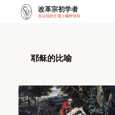
跳
改革宗初学者
至
在认信的土壤上栽种信仰
内
容
耶稣的比喻