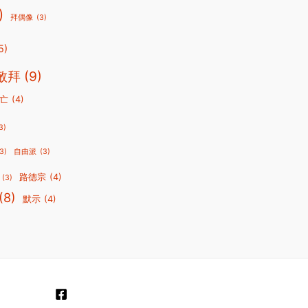
)
拜偶像
(3)
5)
敬拜
(9)
亡
(4)
3)
3)
自由派
(3)
路德宗
(4)
(3)
(8)
默示
(4)