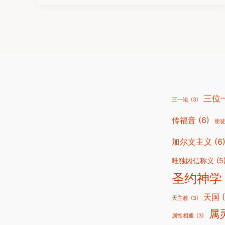
三位
三一论
(3)
传福音
(6)
使
加尔文主义
(6
唯独因信称义
(5
圣约神学
天国
天主教
(3)
属
属性相通
(3)