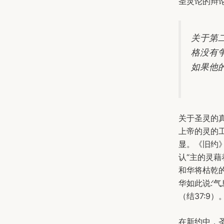
圣灵论的辩
关于第
格没有
如果他
关于圣灵的
上帝的灵的
显。《旧约
认“主的灵藉
和华将枯乾的
华如此说:‘
（结37:9
在新约中，