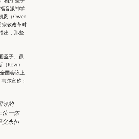
，对所谓的“圣子
的福音派神学
史朝恩（Owen
和后宗教改革时
提出，那些
派圈圣子。虽
Kevin
S）全国会议上
，韦尔宣称：
同等的
三位一体
圣父永恒