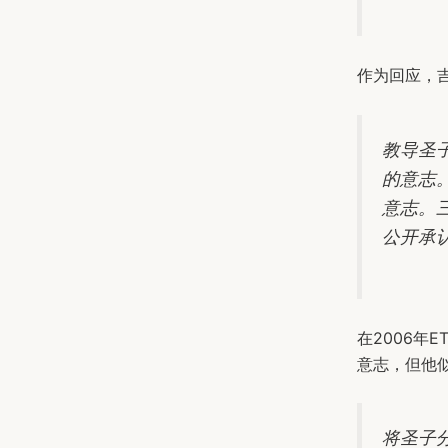
作为回应，
教导圣
的意志
意志。
公开承
在2006年
意志，但他
将圣子