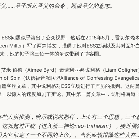
”圣父……圣子听从圣父的命令，顺服圣父的意志。
ESS问题似乎淡出了公众视野。然后在2015年5月，雷切尔·格林
 Green Miller）写了两篇博文，强调了她对ESS立场以及其对互
过来，她的帖子将三位一体的争议带到了博客圈。
艾米·伯德（Aimee Byrd）邀请利亚姆·戈利格（Liam Golighe
ion of Spin（认信福音派联盟Alliance of Confessing Evangel
两篇客座文章，其中戈利格对ESS立场进行了严厉的批判。这两
应，以惊人的速度加剧了辩论。其中第一篇文章中，戈利格写道
某些人所推测，暗示或说的那样，上帝有三个思想，三个
这就超过正统（进入新三神论neo-tritheism），接近
因为它假定了一个不同的上帝）。当然应该排除这些人在