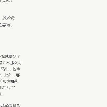
文克说：
，他的位
主要点。
8
开篇就提到了
格并不那么明
讲话中，他承
话。此外，耶
说:“主耶和
他们活了”
告。
位格的教导作