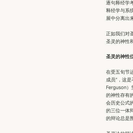
逐句释经学
释经学与系
展中分离出
正如我们对
圣灵的神性
圣灵的神性
在受五旬节
成员”，这是
Fergus
的神性存有
会历史公式
的三位一体
的辩论总是