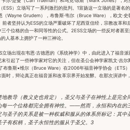
）、卡尔·楚曼（Carl Trueman）和马克·琼斯（Mark Jones）
（ESS）立场写了一系列激烈的批判。1宣扬这一立场的是著名
（Wayne Grudem），布鲁斯·韦尔（Bruce Ware），欧文·
en）。前者坚持认为ESS的立场严重破坏了尼西亚信经，宗教改革
中三个位格的合一和同等性的公式。2ESS立场的一些反对者甚至
场的人基本上拥护了一种三神论。
ESS立场出现在韦恩·古德恩的《系统神学》中，由此进入了福音
末引起了一些神学家对它的关注，但在圣公会神学家凯文·吉尔斯（
判了布鲁斯•维尔（Bruce Ware）在2006年福音神学协会（ET
方面时，辩论真正在福音派和改革宗界开始发酵。在那次演讲中
楚地教导（教义史也肯定），圣父与圣子在神性上是完全
为每一个位格都完全拥有神性。——然而，永恒和内在的
父与圣子的关系是被一种权威和服从的体系所标记：其中
圣子有权柄，圣子永恒性的服从于圣父。3