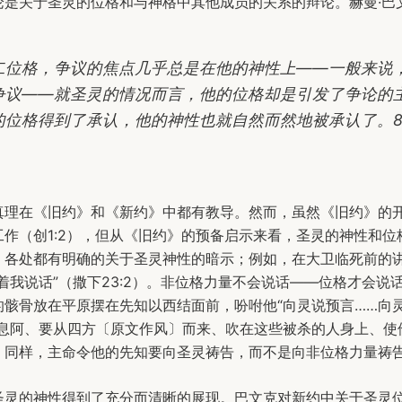
论是关于圣灵的位格和与神格中其他成员的关系的辩论。赫曼·巴
二位格，争议的焦点几乎总是在他的神性上——一般来说
争议——就圣灵的情况而言，他的位格却是引发了争论的
的位格得到了承认，他的神性也就自然而然地被承认了。
真理在《旧约》和《新约》中都有教导。然而，虽然《旧约》的
工作（创1:2），但从《旧约》的预备启示来看，圣灵的神性和位
》各处都有明确的关于圣灵神性的暗示；例如，在大卫临死前的
着我说话”（撒下23:2）。非位格力量不会说话——位格才会说
骸骨放在平原摆在先知以西结面前，吩咐他“向灵说预言……向灵
气息阿、要从四方〔原文作风〕而来、吹在这些被杀的人身上、使
）。同样，主命令他的先知要向圣灵祷告，而不是向非位格力量祷
圣灵的神性得到了充分而清晰的展现。巴文克对新约中关于圣灵