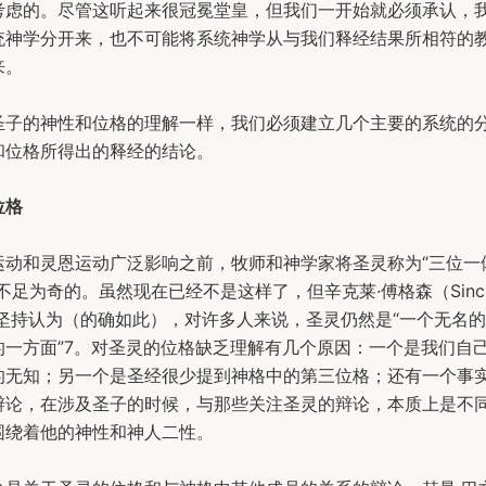
考虑的。尽管这听起来很冠冕堂皇，但我们一开始就必须承认，
统神学分开来，也不可能将系统神学从与我们释经结果所相符的
来。
圣子的神性和位格的理解一样，我们必须建立几个主要的系统的
和位格所得出的释经的结论。
位格
运动和灵恩运动广泛影响之前，牧师和神学家将圣灵称为“三位一
不足为奇的。虽然现在已经不是这样了，但辛克莱·傅格森（Sincla
on）坚持认为（的确如此），对许多人来说，圣灵仍然是“一个无名
的一方面”7。对圣灵的位格缺乏理解有几个原因：一个是我们自
的无知；另一个是圣经很少提到神格中的第三位格；还有一个事
辩论，在涉及圣子的时候，与那些关注圣灵的辩论，本质上是不
围绕着他的神性和神人二性。