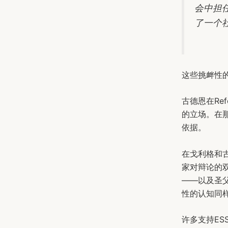
会中担
了一个
这些挑衅性
古德恩在Re
的立场。在
依据。
在戈利格和
家对辩论的
——以及圣
性的认知同
许多支持E