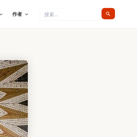
搜
作者
索：