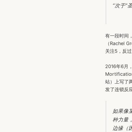
“次于
有一段时间，
（Rachel
关注5，反
2016年6月，
Mortificat
站）上写了
发了连锁反
如果像
种力量，
边缘（