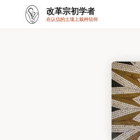
跳
改革宗初学者
至
在认信的土壤上栽种信仰
内
容