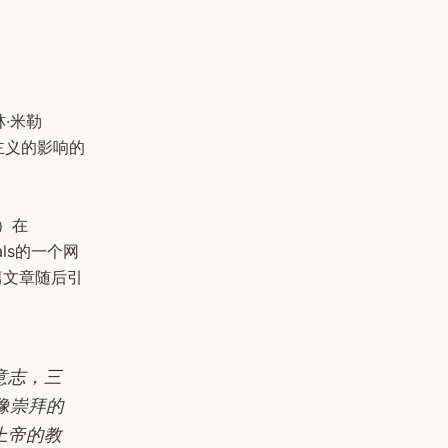
·米勒
补主义的影响的
r）在
icals的一个网
篇文章随后引
：
意志，三
偶像崇拜的
上帝的教