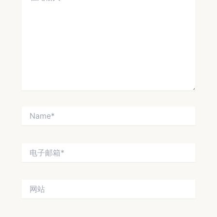
输
入...
Name*
电
子
邮
箱
网
*
站