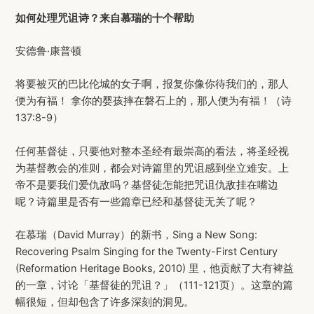
如何处理咒诅诗？来自慕瑞的十个帮助
安德鲁·康普顿
将要被灭的巴比伦城的女子啊，报复你像你待我们的，那人
便为有福！ 拿你的婴孩摔在磐石上的，那人便为有福！（诗
137:8-9）
任何基督徒，只要他对整本圣经有最崇高的看法，将圣经视
为基督教会的准则，都会对诗篇里的咒诅感到坐立难安。上
帝不是要我们爱仇敌吗？基督徒怎能把咒诅仇敌挂在嘴边
呢？诗篇里是否有一些篇章已经和基督徒无关了呢？
在慕瑞（David Murray）的新书，Sing a New Song:
Recovering Psalm Singing for the Twenty-First Century
(Reformation Heritage Books, 2010) 里，他贡献了大有裨益
的一章，讨论「基督徒的咒诅？」（111-121页）。这章的篇
幅很短，但却包含了许多深刻的洞见。