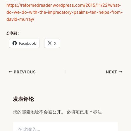
https://reformedreader.wordpress.com/2015/11/22/what-
do-we-do-with-the-imprecatory-psalms-ten-helps-from-
david-murray/
分享到：
Facebook
X
Post
PREVIOUS
NEXT
navigation
发表评论
您的邮箱地址不会被公开。
必填项已用
*
标注
在
此