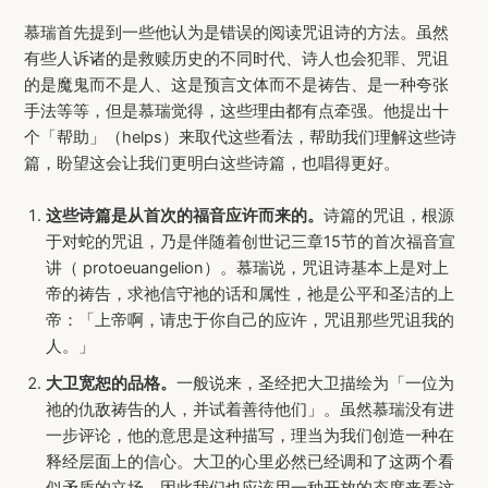
慕瑞首先提到一些他认为是错误的阅读咒诅诗的方法。虽然
有些人诉诸的是救赎历史的不同时代、诗人也会犯罪、咒诅
的是魔鬼而不是人、这是预言文体而不是祷告、是一种夸张
手法等等，但是慕瑞觉得，这些理由都有点牵强。他提出十
个「帮助」（helps）来取代这些看法，帮助我们理解这些诗
篇，盼望这会让我们更明白这些诗篇，也唱得更好。
这些诗篇是从首次的福音应许而来的。
诗篇的咒诅，根源
于对蛇的咒诅，乃是伴随着创世记三章15节的首次福音宣
讲（ protoeuangelion）。慕瑞说，咒诅诗基本上是对上
帝的祷告，求祂信守祂的话和属性，祂是公平和圣洁的上
帝：「上帝啊，请忠于你自己的应许，咒诅那些咒诅我的
人。」
大卫宽恕的品格。
一般说来，圣经把大卫描绘为「一位为
祂的仇敌祷告的人，并试着善待他们」。虽然慕瑞没有进
一步评论，他的意思是这种描写，理当为我们创造一种在
释经层面上的信心。大卫的心里必然已经调和了这两个看
似矛盾的立场，因此我们也应该用一种开放的态度来看这