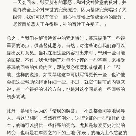
一天会回来，毁灭所有的罪恶，和对父神旨意的反对，并
最终成全上帝对来世的完美统治。因为基督完美唱出了咒
诅诗，我们可以有信心「耐心地等候上帝成全祂的应许，
尽管目前恶人正在得胜，神的百姓正在受苦。」
总之，当我们在解读诗篇中的咒诅诗时，慕瑞提供了一些很
重要的论点，供基督徒思考。当然，对这些论点我们都可以
提出反对意见。当我在把这些内容打出来时，想到一些可能
的回应。不过，我也想到了对每个批评的一些答辩，来接受
慕瑞的回答的实质内容，即使我必须缓和或微调十个「帮
助」这样的说法。如果慕瑞这章可以写得更长一些，也许他
会把这些帮助说得更详细一些。不过，就它们目前的内容来
说，是一个很好的讨论方向，也是对这个问题的一些回答的
初步尝试。
此外，慕瑞所认为的「错误的解答」，不是都会同等地误导
人。与这里相同，当然有些例外，这些论证的一些较佳的版
本，的确可以提供一些解释的亮光。尤其是救赎历史时期的
转变，也就是在摩西之约下的土地-预表，的确为上帝忿怒的