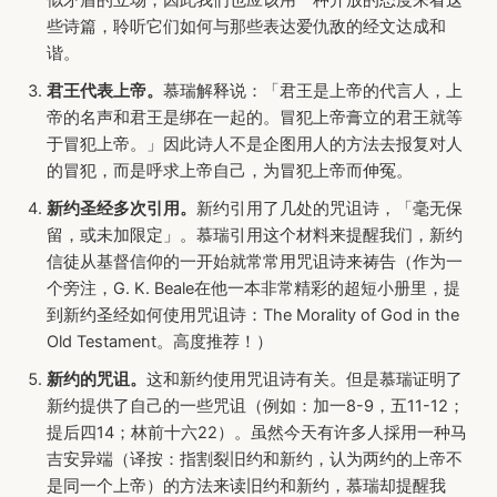
些诗篇，聆听它们如何与那些表达爱仇敌的经文达成和
谐。
君王代表上帝。
慕瑞解释说：「君王是上帝的代言人，上
帝的名声和君王是绑在一起的。冒犯上帝膏立的君王就等
于冒犯上帝。」因此诗人不是企图用人的方法去报复对人
的冒犯，而是呼求上帝自己，为冒犯上帝而伸冤。
新约圣经多次引用。
新约引用了几处的咒诅诗，「毫无保
留，或未加限定」。慕瑞引用这个材料来提醒我们，新约
信徒从基督信仰的一开始就常常用咒诅诗来祷告（作为一
个旁注，G. K. Beale在他一本非常精彩的超短小册里，提
到新约圣经如何使用咒诅诗：The Morality of God in the
Old Testament。高度推荐！）
新约的咒诅。
这和新约使用咒诅诗有关。但是慕瑞证明了
新约提供了自己的一些咒诅（例如：加一8-9，五11-12；
提后四14；林前十六22）。虽然今天有许多人採用一种马
吉安异端（译按：指割裂旧约和新约，认为两约的上帝不
是同一个上帝）的方法来读旧约和新约，慕瑞却提醒我