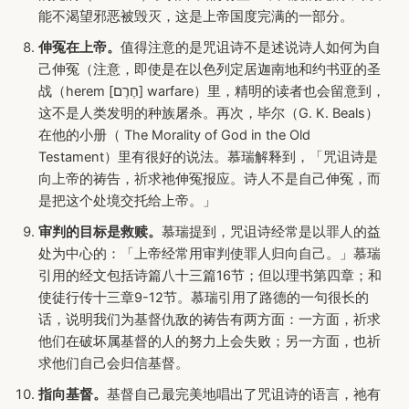
能不渴望邪恶被毁灭，这是上帝国度完满的一部分。
伸冤在上帝。
值得注意的是咒诅诗不是述说诗人如何为自
己伸冤（注意，即使是在以色列定居迦南地和约书亚的圣
战（herem [חֶרֶם] warfare）里，精明的读者也会留意到，
这不是人类发明的种族屠杀。再次，毕尔（G. K. Beals）
在他的小册（ The Morality of God in the Old
Testament）里有很好的说法。慕瑞解释到，「咒诅诗是
向上帝的祷告，祈求祂伸冤报应。诗人不是自己伸冤，而
是把这个处境交托给上帝。」
审判的目标是救赎。
慕瑞提到，咒诅诗经常是以罪人的益
处为中心的：「上帝经常用审判使罪人归向自己。」慕瑞
引用的经文包括诗篇八十三篇16节；但以理书第四章；和
使徒行传十三章9-12节。慕瑞引用了路德的一句很长的
话，说明我们为基督仇敌的祷告有两方面：一方面，祈求
他们在破坏属基督的人的努力上会失败；另一方面，也祈
求他们自己会归信基督。
指向基督。
基督自己最完美地唱出了咒诅诗的语言，祂有