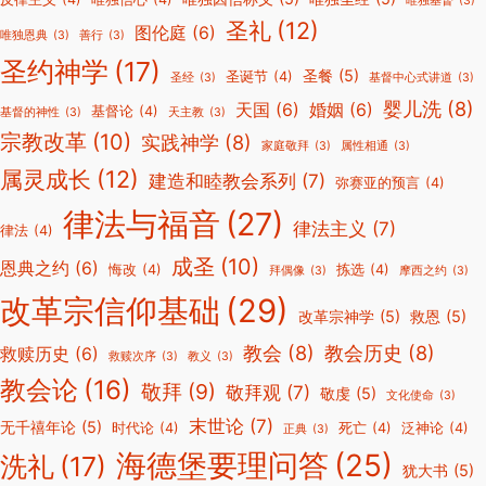
唯独基督
(3)
圣礼
(12)
图伦庭
(6)
唯独恩典
(3)
善行
(3)
圣约神学
(17)
圣餐
(5)
圣诞节
(4)
圣经
(3)
基督中心式讲道
(3)
婴儿洗
(8)
天国
(6)
婚姻
(6)
基督论
(4)
基督的神性
(3)
天主教
(3)
宗教改革
(10)
实践神学
(8)
家庭敬拜
(3)
属性相通
(3)
属灵成长
(12)
建造和睦教会系列
(7)
弥赛亚的预言
(4)
律法与福音
(27)
律法主义
(7)
律法
(4)
成圣
(10)
恩典之约
(6)
悔改
(4)
拣选
(4)
拜偶像
(3)
摩西之约
(3)
改革宗信仰基础
(29)
改革宗神学
(5)
救恩
(5)
教会
(8)
教会历史
(8)
救赎历史
(6)
救赎次序
(3)
教义
(3)
教会论
(16)
敬拜
(9)
敬拜观
(7)
敬虔
(5)
文化使命
(3)
末世论
(7)
无千禧年论
(5)
时代论
(4)
死亡
(4)
泛神论
(4)
正典
(3)
海德堡要理问答
(25)
洗礼
(17)
犹大书
(5)