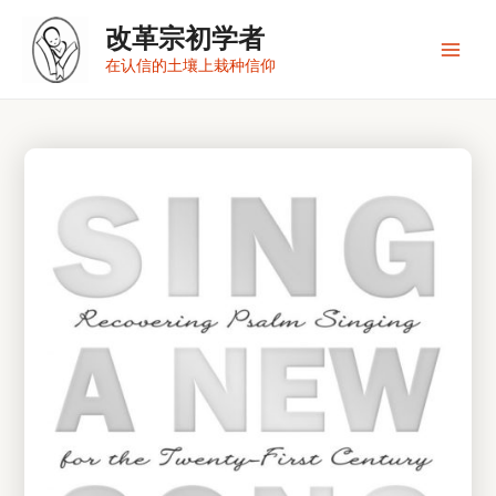
跳
改革宗初学者
至
内
Main
在认信的土壤上栽种信仰
容
Men