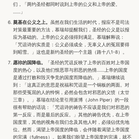
们，「两约圣经都同时说到上帝的公义和上帝的爱。
……」
奠基在公义之上。
虽然在我们生活的时代，报应不是司法
对策最重要的方法，慕瑞却提醒我们，圣经的公义是以报
应为基础的。上帝的公义必须得到满足。慕瑞解释说：
「咒诅诗的实质是：公义必须成全，无辜义人的冤屈要得
到昭雪。」这也是新约圣经的一个主题（路十八1-8）。
愿祢的国降临。
「圣经的咒诅反映了上帝的百姓对上帝国
度的热心，以及他们恨恶罪与邪恶的热情……上帝的国度
是通过打败和毁灭争竞的国度而降临的。」慕瑞继续说
到：「这真正的意思是祝福和咒诅是一个铜板的两面。对
那些受冤屈的人的怜悯，必然会包含对邪恶的义愤（太廿
三章）。」慕瑞在结论里引用派博（John Piper）的一段
很有帮助的话说：「咒诅诗的祷告不应该是我们对邪恶的
第一反应，而是最后的反应。」其他的祷告优先，在上帝
国度里，其他的视角在我们念及其他人时，必须佔优先地
位。然而，渴望上帝国度的降临，会伴随着渴望上帝国度
的完满（fullness）。如果我们盼望上帝国度的完满，就不