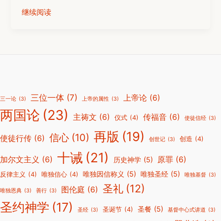
继续阅读
三位一体
(7)
上帝论
(6)
三一论
(3)
上帝的属性
(3)
两国论
(23)
主祷文
(6)
传福音
(6)
仪式
(4)
使徒信经
(3)
再版
(19)
信心
(10)
使徒行传
(6)
创造
(4)
创世记
(3)
十诫
(21)
加尔文主义
(6)
原罪
(6)
历史神学
(5)
唯独因信称义
(5)
唯独圣经
(5)
反律主义
(4)
唯独信心
(4)
唯独基督
(3)
圣礼
(12)
图伦庭
(6)
唯独恩典
(3)
善行
(3)
圣约神学
(17)
圣餐
(5)
圣诞节
(4)
圣经
(3)
基督中心式讲道
(3)