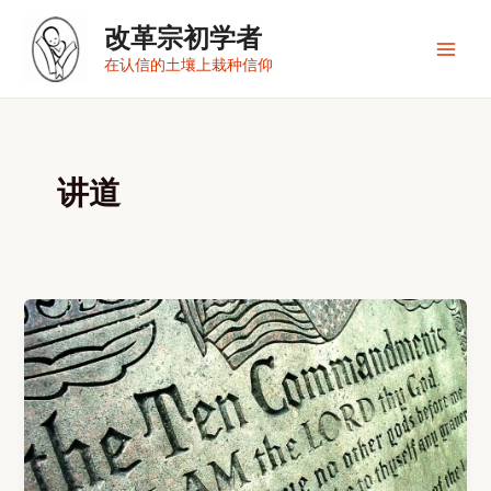
跳
改革宗初学者
至
内
Main
在认信的土壤上栽种信仰
容
Men
讲道