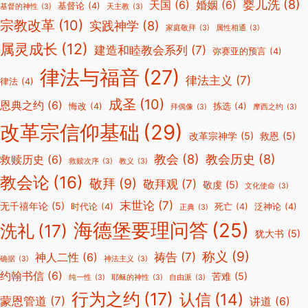
婴儿洗
(8)
天国
(6)
婚姻
(6)
基督论
(4)
基督的神性
(3)
天主教
(3)
宗教改革
(10)
实践神学
(8)
家庭敬拜
(3)
属性相通
(3)
属灵成长
(12)
建造和睦教会系列
(7)
弥赛亚的预言
(4)
律法与福音
(27)
律法主义
(7)
律法
(4)
成圣
(10)
恩典之约
(6)
悔改
(4)
拣选
(4)
拜偶像
(3)
摩西之约
(3)
改革宗信仰基础
(29)
改革宗神学
(5)
救恩
(5)
教会
(8)
教会历史
(8)
救赎历史
(6)
救赎次序
(3)
教义
(3)
教会论
(16)
敬拜
(9)
敬拜观
(7)
敬虔
(5)
文化使命
(3)
末世论
(7)
无千禧年论
(5)
时代论
(4)
死亡
(4)
泛神论
(4)
正典
(3)
海德堡要理问答
(25)
洗礼
(17)
犹大书
(5)
称义
(9)
祷告
(7)
神人二性
(6)
确据
(3)
神法主义
(3)
约翰书信
(6)
苦难
(5)
纯一性
(3)
耶稣的神性
(3)
自由派
(3)
行为之约
(17)
认信
(14)
蒙恩管道
(7)
讲道
(6)