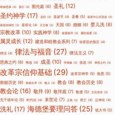
圣礼
(12)
图伦庭
(6)
唯独恩典
(3)
善行
(3)
圣约神学
(17)
圣餐
(5)
圣诞节
(4)
圣经
(3)
基督中心式讲道
(3)
婴儿洗
(8)
天国
(6)
婚姻
(6)
基督论
(4)
基督的神性
(3)
天主教
(3)
宗教改革
(10)
实践神学
(8)
家庭敬拜
(3)
属性相通
(3)
属灵成长
(12)
建造和睦教会系列
(7)
弥赛亚的预言
(4)
律法与福音
(27)
律法主义
(7)
律法
(4)
成圣
(10)
恩典之约
(6)
悔改
(4)
拣选
(4)
拜偶像
(3)
摩西之约
(3)
改革宗信仰基础
(29)
改革宗神学
(5)
救恩
(5)
教会
(8)
教会历史
(8)
救赎历史
(6)
救赎次序
(3)
教义
(3)
教会论
(16)
敬拜
(9)
敬拜观
(7)
敬虔
(5)
文化使命
(3)
末世论
(7)
无千禧年论
(5)
时代论
(4)
死亡
(4)
泛神论
(4)
正典
(3)
海德堡要理问答
(25)
洗礼
(17)
犹大书
(5)