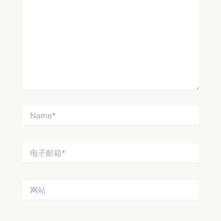
输
入...
Name*
电
子
邮
箱
网
*
站