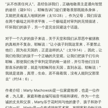
“从不伤害任何人”。圣经告诉我们，正确地敬畏主是通向智慧
的途径（箴9:10）。耶稣告诉门徒们要敬畏那既能杀身体，
又能把灵魂送入地狱的神（太10:28）。作为父母，我们应该
在两个极端之间寻求平衡，一个极端是对审判的无情描述，
吓坏我们的孩子，另一个是完全回避这个话题。
对于一个六岁的孩子来说，关于天堂和我们从罪恶中被拯救
的真相并不复杂。耶稣说：”让小孩子到我这里来，不要禁止
他们，因为在天国的，正是这样的人”（太19:14）。因此，让
我们给我们的孩子一个正确的天堂观。让我们把孩子们引向
耶稣，那使我们免于审判定罪的唯一途径，并引导他们注目
那喜乐的盼望，就是与耶稣同在天国，直到永远。耶稣说：”
我就是道路，真理，生命。若不藉着我，没有人能到父那里
去”（约14：6）。
作者介绍：Marty Machowski是一位家庭牧师，也是一位作
者，为儿童、家庭和教会编写福音书籍和课程。作为一个忠
诚的丈夫和父亲，Marty乐于花时间与他的妻子、孩子和孙子
们在一起。Marty是一个有成就的艺术家、发明家和户外运动