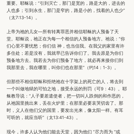
重要。耶稣说：”引到灭亡，那门是宽的，路是大的，进去的
人也多；引到永生，那门是窄的，路是小的，找着的人也少”
（太7:13-14）。
上帝为祂的儿女—所有转离罪恶并相信耶稣的人预备了天
堂。耶稣说，祂正在为每一个相信的人预备地方。祂说：“你
们心里不要忧愁；你们信 神，也当信我。在我父的家里有许
多住处；若是没有，我就早已告诉你们了。我去原是为你们
预备地方去。我若去为你们预备了地方，就必再来接你们到
我那里去，我在哪里，叫你们也在那里”（约14：1-3）。
但那些不相信耶稣和拒绝祂在十字架上的死亡的人，将去到
一个叫做地狱的可怕之地，接受永远的刑罚（可9：43）。耶
稣教导说：“人子要差遣使者，把一切叫人跌倒的和作恶的，
从祂国里挑出来，丢在火炉里；在那里必要哀哭切齿了。那
时，义人在他们父的国里，要发出光来，像太阳一样。有耳
可听的，就应当听”（太13:41-43）。
现今，许多人认为他们能去天堂，因为他们 “尽力而为 “或