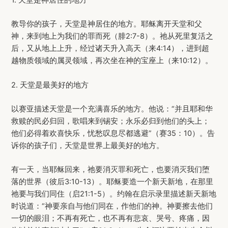
教导你的孩子，天堂是神居住的地方。耶稣离开天堂和父
神，来到地上为我们的罪而死（腓2:7-8）。祂从死里复活之
后，又从地上上升，经过诸天升入高天（来4:14），进到超
越物质领域的属灵领域，再次坐在神的宝座上（来10:12）。
2. 天堂是最美好的地方
以赛亚描述天堂是一个充满喜乐的地方。他说：“并且耶和华
救赎的民必归回，歌唱来到锡安；永乐必归到他们的头上；
他们必得着欢喜快乐，忧愁叹息尽都逃避”（赛35：10）。告
诉你的孩子们，天堂是世界上最美好的地方。
有一天，当耶稣回来，祂要消灭罪和死亡，也要消灭我们堕
落的世界（彼后3:10-13）。耶稣要造一个新天新地，在那里
祂要与我们同住（启21:1-5）。约翰在启示录里描述新天新地
时说道：“神要亲自与他们同在，作他们的神。神要擦去他们
一切的眼泪；不再有死亡，也不再有悲哀、哭号、疼痛，因