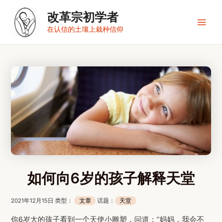
跳
改革宗初学者
至
内
Main
在认信的土壤上栽种信仰
容
Men
如何向6岁的孩子解释天堂
2021年12月15日 类型：
文章
话题：
天堂
你6岁大的孩子看到一个天使小雕塑，问道：“妈妈，我会不