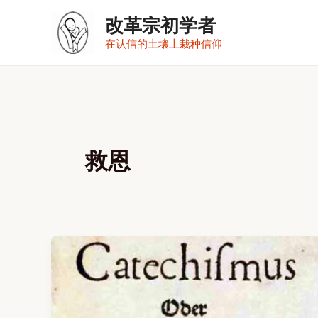
跳
改革宗初学者
至
在认信的土壤上栽种信仰
内
容
救恩