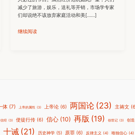
减少了旅游，娱乐，送礼等开销，市场学专家
们却说绝不该放弃家庭活动和美[……]
继续阅读
两国论
(23)
一体
(7)
上帝论
(6)
主祷文
(
上帝的属性
(3)
再版
(19)
信心
(10)
使徒行传
(6)
创造
徒信经
(3)
创世记
(3)
十诫
(21)
)
原罪
(6)
历史神学
(5)
反律主义
(4)
唯独信心
(4)