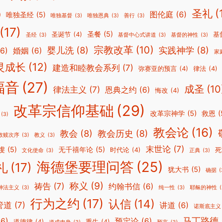
圣礼
(
图伦庭
(6)
)
唯独圣经
(5)
唯独基督
(3)
唯独恩典
(3)
善行
(3)
(17)
圣餐
(5)
圣诞节
(4)
基
圣经
(3)
基督中心式讲道
(3)
基督的神性
(3)
宗教改革
(10)
婴儿洗
(8)
实践神学
(8)
(6)
婚姻
(6)
家
灵成长
(12)
建造和睦教会系列
(7)
弥赛亚的预言
(4)
律法
(4)
福音
(27)
成圣
(10
律法主义
(7)
恩典之约
(6)
悔改
(4)
改革宗信仰基础
(29)
改革宗神学
(5)
救恩
(
(3)
教会论
(16)
教会
(8)
教会历史
(8)
救赎次序
(3)
教义
(3)
末世论
(7)
虔
(5)
无千禧年论
(5)
时代论
(4)
死
文化使命
(3)
正典
(3)
海德堡要理问答
(25)
礼
(17)
犹大书
(5)
确据
(
称义
(9)
祷告
(7)
约翰书信
(6)
神法主义
(3)
纯一性
(3)
耶稣的神性
(
行为之约
(17)
认信
(14)
管道
(7)
讲道
(6)
诺斯底主义
马丁路德
(6)
预定论
(6)
道德律
(4)
重生
(4)