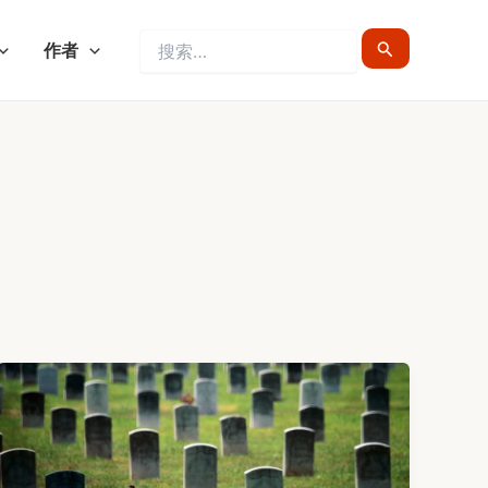
搜
作者
索：