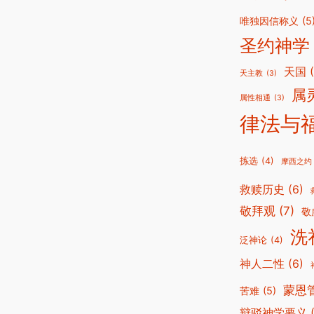
唯独因信称义
(5
圣约神学
天国
天主教
(3)
属
属性相通
(3)
律法与
拣选
(4)
摩西之约
救赎历史
(6)
敬拜观
(7)
敬
洗
泛神论
(4)
神人二性
(6)
蒙恩
苦难
(5)
辩驳神学要义