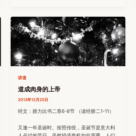
讲道
道成肉身的上帝
2013年12月25日
经文：腓力比书二章6-8节 （读经腓二1-11）
又逢一年圣诞时。按照传统，圣诞节是意大利
人必过的节日。虽然经济危机如此严重，人们