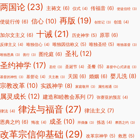
两国论
(23)
主祷文
(6)
传福音
(6)
仪式
(4)
使徒信经
(3)
再版
(19)
信心
(10)
使徒行传
(6)
创造
(4)
创世记
(3)
十诫
(21)
加尔文主义
(6)
原罪
(6)
历史神学
(5)
唯独因信称义
(5)
唯独圣经
(5)
反律主义
(4)
唯独信心
(4)
唯独基督
(3)
圣礼
(12)
图伦庭
(6)
唯独恩典
(3)
善行
(3)
圣约神学
(17)
圣餐
(5)
圣诞节
(4)
圣经
(3)
基督中心式讲道
(3)
婴儿洗
(8)
天国
(6)
婚姻
(6)
基督论
(4)
基督的神性
(3)
天主教
(3)
宗教改革
(10)
实践神学
(8)
家庭敬拜
(3)
属性相通
(3)
属灵成长
(12)
建造和睦教会系列
(7)
弥赛亚的预言
(4)
律法与福音
(27)
律法主义
(7)
律法
(4)
成圣
(10)
恩典之约
(6)
悔改
(4)
拣选
(4)
拜偶像
(3)
摩西之约
(3)
改革宗信仰基础
(29)
改革宗神学
(5)
救恩
(5)