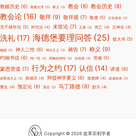
教会
(8)
教会历史
(8)
救赎历史
(6)
救赎次序
(3)
教义
(3)
教会论
(16)
敬拜
(9)
敬拜观
(7)
敬虔
(5)
文化使命
(3)
末世论
(7)
无千禧年论
(5)
时代论
(4)
死亡
(4)
泛神论
(4)
正典
(3)
海德堡要理问答
(25)
洗礼
(17)
犹大书
(5)
称义
(9)
祷告
(7)
神人二性
(6)
确据
(3)
神法主义
(3)
约翰书信
(6)
苦难
(5)
纯一性
(3)
耶稣的神性
(3)
自由派
(3)
行为之约
(17)
认信
(14)
蒙恩管道
(7)
讲道
(6)
辩驳神学要义
(6)
路德宗
(4)
道德律
(4)
诺斯底主义
(3)
道成肉身
(3)
马丁路德
(8)
预定论
(6)
重生
(4)
默示
(4)
预言
(3)
Copyright © 2026 改革宗初学者