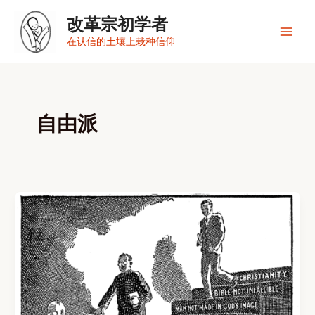
跳
改革宗初学者
至
内
Main
在认信的土壤上栽种信仰
容
Men
自由派