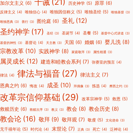
十诫
(21)
加尔文主义
(6)
原罪
(6)
历史神学
(5)
唯独因信称义
(5)
唯独圣经
(5)
反律主义
(4)
唯独信心
(4)
唯独基督
(3)
圣礼
(12)
图伦庭
(6)
唯独恩典
(3)
善行
(3)
圣约神学
(17)
圣餐
(5)
圣诞节
(4)
圣经
(3)
基督中心式讲道
(3)
婴儿洗
(8)
天国
(6)
婚姻
(6)
基督论
(4)
基督的神性
(3)
天主教
(3)
宗教改革
(10)
实践神学
(8)
家庭敬拜
(3)
属性相通
(3)
属灵成长
(12)
建造和睦教会系列
(7)
弥赛亚的预言
(4)
律法与福音
(27)
律法主义
(7)
律法
(4)
成圣
(10)
恩典之约
(6)
悔改
(4)
拣选
(4)
拜偶像
(3)
摩西之约
(3)
改革宗信仰基础
(29)
改革宗神学
(5)
救恩
(5)
教会
(8)
教会历史
(8)
救赎历史
(6)
救赎次序
(3)
教义
(3)
教会论
(16)
敬拜
(9)
敬拜观
(7)
敬虔
(5)
文化使命
(3)
末世论
(7)
无千禧年论
(5)
时代论
(4)
死亡
(4)
泛神论
(4)
正典
(3)