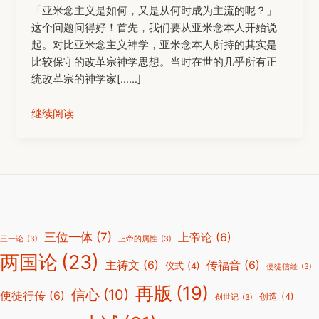
「亚米念主义是如何，又是从何时成为主流的呢？」
这个问题问得好！首先，我们要从亚米念本人开始说
起。对比亚米念主义神学，亚米念本人所持的其实是
比较保守的改革宗神学思想。当时在世的几乎所有正
统改革宗的神学家[……]
继续阅读
三位一体
(7)
上帝论
(6)
三一论
(3)
上帝的属性
(3)
两国论
(23)
主祷文
(6)
传福音
(6)
仪式
(4)
使徒信经
(3)
再版
(19)
信心
(10)
使徒行传
(6)
创造
(4)
创世记
(3)