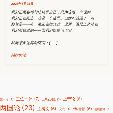
2025年6月28日
我们正用各种想法耗尽自己，只为逃避一个现实——
我们正在死去。这是一个诅咒。但我们遗漏了一点，
那就是——有一位正在扭转这一诅咒。诅咒正体现在
我们所错过的——因我们拒绝谈论它。
我能想象这样的画面：[……]
继续阅读
三位一体
(7)
上帝论
(6)
三一论
(3)
上帝的属性
(3)
两国论
(23)
主祷文
(6)
传福音
(6)
仪式
(4)
使徒信经
(3)