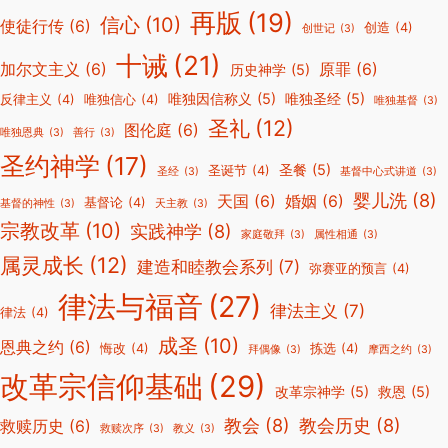
再版
(19)
信心
(10)
使徒行传
(6)
创造
(4)
创世记
(3)
十诫
(21)
加尔文主义
(6)
原罪
(6)
历史神学
(5)
唯独因信称义
(5)
唯独圣经
(5)
反律主义
(4)
唯独信心
(4)
唯独基督
(3)
圣礼
(12)
图伦庭
(6)
唯独恩典
(3)
善行
(3)
圣约神学
(17)
圣餐
(5)
圣诞节
(4)
圣经
(3)
基督中心式讲道
(3)
婴儿洗
(8)
天国
(6)
婚姻
(6)
基督论
(4)
基督的神性
(3)
天主教
(3)
宗教改革
(10)
实践神学
(8)
家庭敬拜
(3)
属性相通
(3)
属灵成长
(12)
建造和睦教会系列
(7)
弥赛亚的预言
(4)
律法与福音
(27)
律法主义
(7)
律法
(4)
成圣
(10)
恩典之约
(6)
悔改
(4)
拣选
(4)
拜偶像
(3)
摩西之约
(3)
改革宗信仰基础
(29)
改革宗神学
(5)
救恩
(5)
教会
(8)
教会历史
(8)
救赎历史
(6)
救赎次序
(3)
教义
(3)