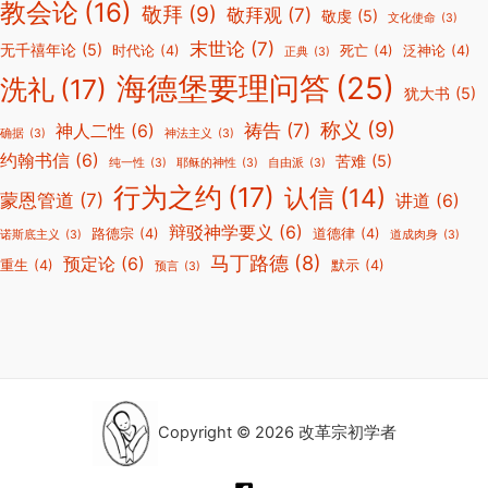
教会论
(16)
敬拜
(9)
敬拜观
(7)
敬虔
(5)
文化使命
(3)
末世论
(7)
无千禧年论
(5)
时代论
(4)
死亡
(4)
泛神论
(4)
正典
(3)
海德堡要理问答
(25)
洗礼
(17)
犹大书
(5)
称义
(9)
祷告
(7)
神人二性
(6)
确据
(3)
神法主义
(3)
约翰书信
(6)
苦难
(5)
纯一性
(3)
耶稣的神性
(3)
自由派
(3)
行为之约
(17)
认信
(14)
蒙恩管道
(7)
讲道
(6)
辩驳神学要义
(6)
路德宗
(4)
道德律
(4)
诺斯底主义
(3)
道成肉身
(3)
马丁路德
(8)
预定论
(6)
重生
(4)
默示
(4)
预言
(3)
Copyright © 2026 改革宗初学者