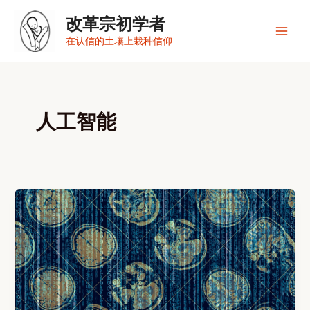
跳
改革宗初学者
至
内
Main
在认信的土壤上栽种信仰
容
Men
人工智能