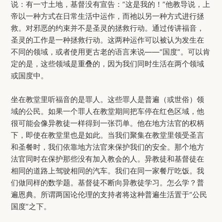
说：有一寸土地，基督没有宣告：”这是我的！”他教导说，上
帝以一种方式在日常生活中运作，而祂以另一种方式进行拯
救。对邪恶的约束并不是圣灵的拯救行动。通过传讲福音，
圣灵的工作是一种拯救行动。这两种运作可以被认为发生在
不同的领域，或者使用更古老的语言来说——“国度”。可以肯
定的是，这些领域是重叠的，因为我们同时生活在两个领域
或国度中。
坐在教堂里听福音的是罪人。这些罪人是普遍（或世俗）领
域的公民。如果一个罪人在教堂期间把车停在红色区域，他
很可能会像异教徒一样得到一张罚单。他在地方法官的权柄
下，即使在教堂里也是如此。当我们聚集在教堂里领受圣言
和圣餐时，我们依靠地方法官来保护我们的安全。那个地方
法官同时在保护那些没有加入教会的人。异教徒和基督徒在
相同的道路上驾驶相同的汽车。我们在同一家餐厅吃饭。我
们做同样的数学题。基督徒不断向异教徒学习。怎么学？普
遍恩典。所谓两国论伦理的支持者将这种普遍生活置于“公民
国度”之下。