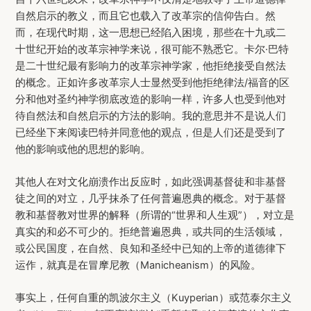
自然启示的教义，而且它也载入了改革宗的信仰告白。然
而，在现代时期，这一思想已经陷入困境，那些在十九或二
十世纪开始的改革宗神学来说，很可能不熟悉它。卡尔·巴特
是二十世纪最有影响力的改革宗神学家，他拒绝接受自然法
的概念。正如许多改革宗人士显然受到他拒绝律法/福音的区
分和他对圣约神学彻底改造的影响一样，许多人也受到他对
待自然法和自然启示的方法的影响。我的意思并不是说人们
已经坐下来阅读巴特并同意他的观点，但是人们还是受到了
他的影响或他的思想的影响。
其他人在对文化崩溃作出反应时，如此强调基督徒和非基督
徒之间的对立，几乎抹杀了任何普遍恩典的概念。对于基督
教和基督教对世界的解释（所谓的“世界和人生观”），对立是
真实的和必不可少的。拒绝普遍恩典，或共同的生活领域，
或公民国度，在自然、良知和圣经中已知的上帝的道德律下
运作，就真是在冒摩尼教（Manicheanism）的风险。
事实上，任何自重的凯波尔主义（Kuyperian）或范泰尔主义