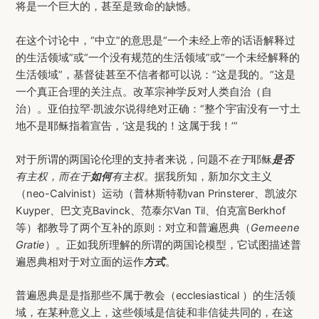
将是一个巨大的，甚至是致命的缺憾。
在这个讨论中，“中立”的意思是“一个未经上帝的话语解释过
的生活领域”或“一个没有规范的生活领域”或“一个未经解释的
生活领域”，基督徒甚至不信者都可以说：“这是我的。”这是
一个真正合理的关注点。改革宗神学反对人类自治（自
治）。亚伯拉罕·凯波尔说得绝对正确：“整个宇宙没有一寸土
地不是耶稣指着宣告，‘这是我的！这属于我！’”
对于所谓的两国论伦理的支持者来说，问题不
在于
耶稣
是否
有主权，而在于
如何
有主权
。据我所知，新加尔文主义
（neo-Calvinist）运动（普林斯特勒van Prinsterer、凯波尔
Kuyper、巴文克Bavinck、范泰尔Van Til、伯克富Berkhof
等）都教导了两个互补的原则：对立和普遍恩典（
Gemeene
Gratie
）。正如我所理解的所谓的两国论模型，它试图描述普
遍恩典相对于对立面的运作
方式
。
普遍恩典是是指那些不属于教会（ecclesiastical ）的生活领
域，在某种意义上，这些领域是信徒和非信徒共同的，在这