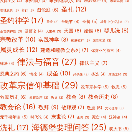
唯独因信称义
(5)
唯独圣经
(5)
反律主义
(4)
唯独信心
(4)
唯独基督
(3)
圣礼
(12)
图伦庭
(6)
唯独恩典
(3)
善行
(3)
圣约神学
(17)
圣餐
(5)
圣诞节
(4)
圣经
(3)
基督中心式讲道
(3)
婴儿洗
(8)
天国
(6)
婚姻
(6)
基督论
(4)
基督的神性
(3)
天主教
(3)
宗教改革
(10)
实践神学
(8)
家庭敬拜
(3)
属性相通
(3)
属灵成长
(12)
建造和睦教会系列
(7)
弥赛亚的预言
(4)
律法与福音
(27)
律法主义
(7)
律法
(4)
成圣
(10)
恩典之约
(6)
悔改
(4)
拣选
(4)
拜偶像
(3)
摩西之约
(3)
改革宗信仰基础
(29)
改革宗神学
(5)
救恩
(5)
教会
(8)
教会历史
(8)
救赎历史
(6)
救赎次序
(3)
教义
(3)
教会论
(16)
敬拜
(9)
敬拜观
(7)
敬虔
(5)
文化使命
(3)
末世论
(7)
无千禧年论
(5)
时代论
(4)
死亡
(4)
泛神论
(4)
正典
(3)
海德堡要理问答
(25)
洗礼
(17)
犹大书
(5)