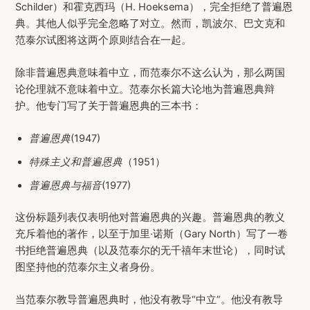
Schilder）和霍克西玛（H. Hoeksema），完全拒绝了普遍恩
典。其他人似乎完全忽略了对立。然而，凯波尔、巴文克和
范泰尔试图将这两个原则结合在一起。
除非普遍恩典意味着中立，而范泰尔不这么认为，那么两国
论伦理就不意味着中立。范泰尔长篇大论地为普遍恩典辩
护。他专门写了关于普遍恩典的三本书：
普遍恩典
(1947)
特殊主义和普遍恩典
（1951）
普遍恩典与福音
(1977)
这份标题列表仅表明他对普遍恩典的兴趣。普遍恩典的教义
充斥着他的著作，以至于加里·诺斯（Gary North）写了一卷
书拒绝普遍恩典（以及范泰尔的无千禧年末世论），同时试
图坚持他的范泰尔主义者身份。
当范泰尔教导普遍恩典时，他没有教导“中立”。他没有教导