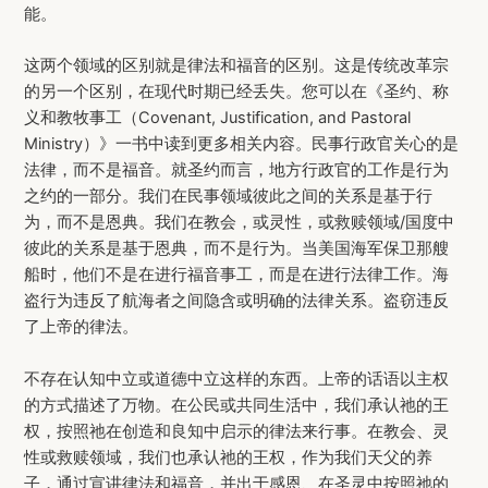
能。
这两个领域的区别就是律法和福音的区别。这是传统改革宗
的另一个区别，在现代时期已经丢失。您可以在《圣约、称
义和教牧事工（Covenant, Justification, and Pastoral
Ministry）》一书中读到更多相关内容。民事行政官关心的是
法律，而不是福音。就圣约而言，地方行政官的工作是行为
之约的一部分。我们在民事领域彼此之间的关系是基于行
为，而不是恩典。我们在教会，或灵性，或救赎领域/国度中
彼此的关系是基于恩典，而不是行为。当美国海军保卫那艘
船时，他们不是在进行福音事工，而是在进行法律工作。海
盗行为违反了航海者之间隐含或明确的法律关系。盗窃违反
了上帝的律法。
不存在认知中立或道德中立这样的东西。上帝的话语以主权
的方式描述了万物。在公民或共同生活中，我们承认祂的王
权，按照祂在创造和良知中启示的律法来行事。在教会、灵
性或救赎领域，我们也承认祂的王权，作为我们天父的养
子，通过宣讲律法和福音，并出于感恩、在圣灵中按照祂的