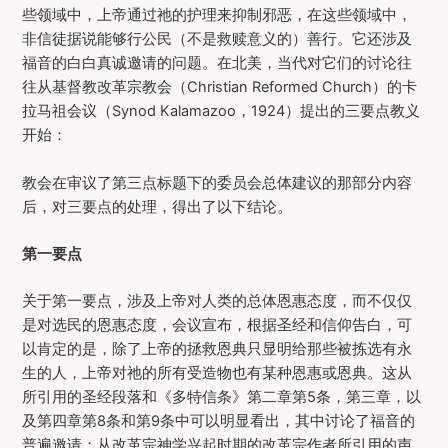
些领域中，上帝通过祂的护理来抑制邪恶，在这些领域中，
非信徒据说能够行公民（不是救赎意义的）善行。它还涉及
福音的白白真诚邀请的问题。在北美，当代对它们的讨论往
往从基督教改革宗教会（Christian Reformed Church）的卡
拉马祖会议（Synod Kalamazoo，1924）提出的三要点教义
开始：
教会在审议了第三点标题下的委员会总体建议的那部分内容
后，对三要点的处理，得出了以下结论。
第一要点
关于第一要点，涉及上帝对人类的总体恩惠态度，而不仅仅
是对选民的恩惠态度，会议宣布，根据圣经和信仰告白，可
以肯定的是，除了上帝的拯救恩典只显明给那些被拣选有永
生的人，上帝对祂的所有受造物也有某种恩惠或恩典。这从
所引用的圣经段落和《多特信条》第二章第5条，第三章，以
及第四章第8条和第9条中可以明显看出，其中讨论了福音的
普遍邀请；从改革宗神学兴起时期的改革宗作者所引用的声