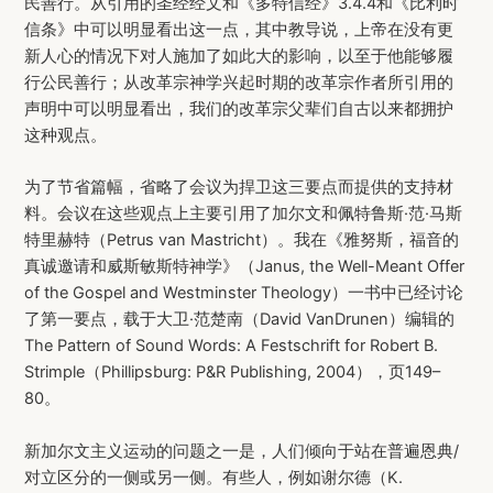
民善行。从引用的圣经经文和《多特信经》3.4.4和《比利时
信条》中可以明显看出这一点，其中教导说，上帝在没有更
新人心的情况下对人施加了如此大的影响，以至于他能够履
行公民善行；从改革宗神学兴起时期的改革宗作者所引用的
声明中可以明显看出，我们的改革宗父辈们自古以来都拥护
这种观点。
为了节省篇幅，省略了会议为捍卫这三要点而提供的支持材
料。会议在这些观点上主要引用了加尔文和佩特鲁斯·范·马斯
特里赫特（Petrus van Mastricht）。我在《雅努斯，福音的
真诚邀请和威斯敏斯特神学》（Janus, the Well-Meant Offer
of the Gospel and Westminster Theology）一书中已经讨论
了第一要点，载于大卫·范楚南（David VanDrunen）编辑的
The Pattern of Sound Words: A Festschrift for Robert B.
Strimple（Phillipsburg: P&R Publishing, 2004），页149–
80。
新加尔文主义运动的问题之一是，人们倾向于站在普遍恩典/
对立区分的一侧或另一侧。有些人，例如谢尔德（K.