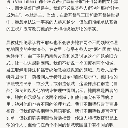
者（Van Tillian）都不应该谈论“重新夺取”任何普遍的文化事
业，因为基督已经是主。我们不必像某些人所说的那样“让祂
成为主”。祂就是主。当然，在后基督教王国和后基督徒世界
中，愿意承认这一事实的人越来越少，但他们拒绝承认基督
的主权并没有改变祂的升天和祂统治万物的事实。
异教徒拒绝承认君王耶稣也不会改变祂在两个不同领域治理
祂的国度的主权法令。在这里，似乎有些人对“两个国度”的名
称绊住了。由于不熟悉宗教改革和以及讨论这个问题的旧方
式，让一些人感到困惑。我们不妨说一个国度有两个领域。
君王耶稣用律法和福音统治教会或救赎的领域。后者只见于
特殊启示中，前者则见于特殊启示和自然启示中。祂用祂的
律法统治民事，或公共，或创造领域，这些律法在创造（自
然）和良知以及他的约束护理中得到启示。祂同样是两者的
主。祂的启示规范了这两个领域，但他们确实有不同的功
用，祂对他们也有不同的治理方式。我们不期望行政官宣讲
福音，但我们确实期望他惩罚罪犯。我们不期望牧师写停车
罚单，但我们确实期望他传扬福音。传道人和行政官都是上
帝的仆人，但他们在两个不同的领域或国度中有不同的职