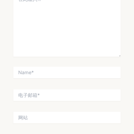
此
输
入...
Name*
电
子
邮
箱
网
*
站