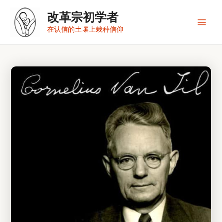
跳
改革宗初学者
至
内
Main
在认信的土壤上栽种信仰
容
Men