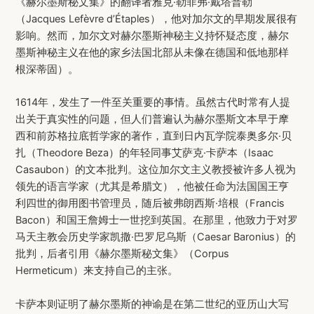
《赫尔墨斯秘文集》的翻译者雅克·勒菲弗·戴塔普勒
（Jacques Lefèvre d’Étaples），他对加尔文的早期发展很有
影响。然而，加尔文对赫尔墨斯神秘主义持怀疑态度，赫尔
墨斯神秘主义在他的家乡法国北部从未像在德国和低地那样
根深蒂固）。
1614年，发生了一件至关重要的事情。虽然古代时常有人提
出关于真实性的问题，但人们普遍认为赫尔墨斯文本早于摩
西和前苏格拉底哲学家的著作，直到日内瓦学院泰奥多尔·贝
扎（Theodore Beza）的年轻同事艾萨克·卡萨本（Isaac
Casaubon）的文本批判。这位加尔文主义教授被许多人视为
领先的语言学家（尤其是希腊文），他被任命为法国国王亨
利四世的御用图书管理员，随后被弗朗西斯·培根（Francis
Bacon）和国王詹姆士一世挖到英国。在那里，他致力于对罗
马天主教会历史学家凯撒·巴罗尼乌斯（Caesar Baronius）的
批判，后者引用《赫尔墨斯秘文集》（Corpus
Hermeticum）来支持自己的主张。
卡萨本则证明了赫尔墨斯的神谕是在第二世纪的亚历山大写