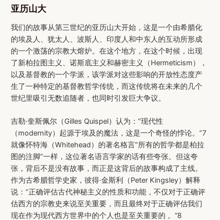
亚历山大
我们的故事从第三世纪的亚历山大开始，这是一个由希腊化
的埃及人、犹太人、波斯人、印度人和中东人的互动所形成
的一个激荡的宗教大熔炉。在这个地方，在这个时候，出现
了新柏拉图主义、诺斯底主义和赫密主义（Hermeticism），
以及基督教的一个学派，该学派对这些影响的开放性态度产
生了一种特定的基督教哲学传统，而这传统将在未来的几个
世纪里吸引无数追随者，也同时引发巨大争议。
吉勒·奎斯佩尔（Gilles Quispel）认为：“现代性
（modernity）起源于埃及的魔法，这是一个奇怪的悖论。”7
就像怀特海（Whitehead）的著名格言“所有的哲学都是柏拉
图的注脚”一样，这位著名语言学家的话有些夸张。但这夸
张，背后不是没有故事，而正是这背后的故事构成了主线。
作为古希腊哲学史家，彼得·金斯利（Peter Kingsley）解释
说：“正确评估古代神秘主义的性质和功能，不仅对于正确评
估西方的宗教史来说至关重要，而且最终对于正确评估我们
现在作为现代西方世界中的个人也是至关重要的 。”8