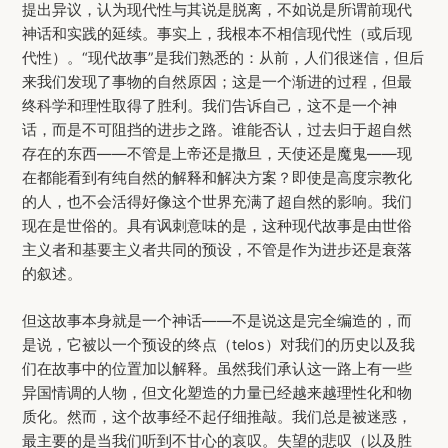
提出异议，认为现代性与其说是脱离，不如说是所谓前现代
神话和实践的延续。事实上，我根本不相信现代性（或后现
代性）。“现代故事”是我们熟悉的：从前，人们很迷信，但后
来我们发现了事物的自然原因；这是一个渐进的过程，但最
终科学和理性取得了胜利。我们告诉自己，这不是一个神
话，而是不可阻挡的进步之路。谁能否认，过去归于超自然
存在的东西——不管是上帝还是撒旦，天使还是魔鬼——现
在都能看到有纯自然的解释和解决方案？即使是高度宗教化
的人，也不会活得好像这个世界充满了超自然的影响。我们
现在是世俗的。具有讽刺意味的是，这种现代故事是由世俗
主义者和基要主义者共同的预设，不管是作为进步还是衰落
的叙述。
但这故事本身就是一个神话——不是说这是完全编造的，而
是说，它被以一个预设的终点（telos）对我们的历史以及我
们在故事中的位置加以解释。虽然我们承认这一路上有一些
异国情调的人物，但文化塑造的力量已经越来越理性化和物
质化。然而，这个故事经不起仔细推敲。我们总是被迷惑，
最主要的是当我们听到不甘心的哀叹。失望的悲叹（以及胜