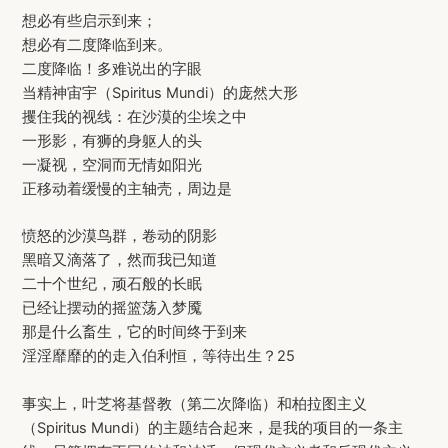
想必有些启示到来；
想必有二度降临到来。
二度降临！多难说出的字眼
当精神宙宇（Spiritus Mundi）的庞然大形
攫住我的视线：在沙漠的尘埃之中
一形影，有狮的身躯人的头
一凝视，空洞而无情如阳光
正移动着缓慢的主轴壳，周边是
愤怒的沙漠鸟群，卷动的阴影
黑暗又滴落了，然而我已知道
二十个世纪，顽石般的长眠
已经让摆动的摇篮荡入梦魇
那是什么畜生，它的时间终于到来
淫淫靡靡的的走入伯利恒，等待出生？25
事实上，叶芝将基督教（第二次降临）和柏拉图主义
（Spiritus Mundi）的主题结合起来，是我的项目的一条主