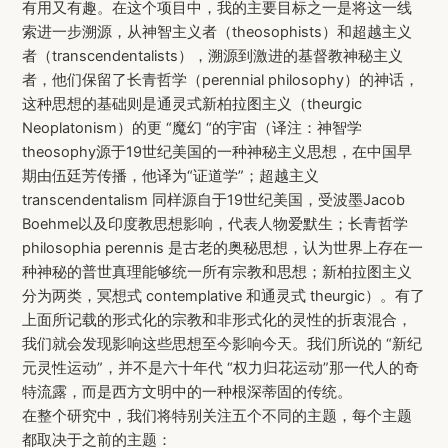
有用又有趣。在这个项目中，我的主要目标之一是将这一线
索进一步溯源，从神智主义者（theosophists）和超越主义
者（transcendentalists），溯源到激进的基督教神秘主义
者，他们保留了长青哲学（perennial philosophy）的神话，
这种思想的基础则是通灵式新柏拉图主义（theurgic
Neoplatonism）的更 “魔幻 “的宇宙（译注：神智学
theosophy源于19世纪美国的一种神秘主义思想，在中国早
期由伍廷芳传播，他译为“证道学”；超越主义
transcendentalism 同样源自于19世纪美国，受波墨Jacob
Boehme以及印度教思想影响，代表人物爱默生；长青哲学
philosophia perennis 是古老的奥秘思想，认为世界上存在一
种神秘的普世真理能够统一所有宗教和思想；新柏拉图主义
分为两类，冥想式 contemplative 和通灵式 theurgic）。有了
上面所记载的形式化的宗教和非形式化的灵性的折衷混合，
我们就会发现影响这些思想至今影响今天。我们所说的 “新纪
元灵性运动”，并不是六十年代 “权力归花运动”那一代人的奇
特流露，而是西方文明中的一种根深蒂固的传统。
在整个研究中，我们将特别关注五个不同的主题，每个主题
都取决于之前的主题：