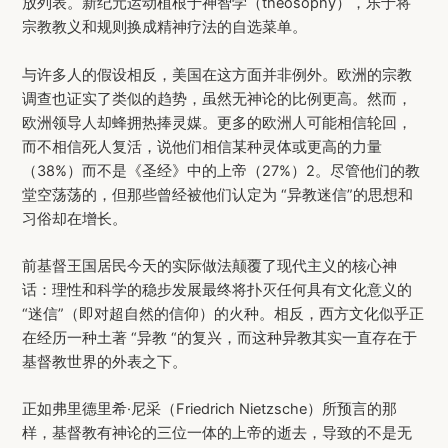
放列表。新纪元运动植根于神智学（theosophy），乐于将
宗教教义和规则换成精神疗法的自选菜单。
与许多人的假设相反，美国在这方面并非例外。欧洲的宗教
调查也证实了类似的趋势，虽然无神论的比例更高。然而，
欧洲领导人却蜂拥热捧灵媒。更多的欧洲人可能相信轮回，
而不相信死人复活，说他们相信某种灵体或更高的力量
（38%）而不是《圣经》中的上帝（27%）2。尽管他们的教
堂空荡荡的，但那些曾经被他们认定为 “异教迷信”的思想和
习俗却在增长。
前基督王国居民今天的实际做法颠覆了现代主义的核心神
话：理性和科学的稳步发展最终将扑灭任何具有文化意义的
“迷信”（即对超自然的信仰）的火种。相反，西方文化似乎正
在经历一种土著 “异教 “的复兴，而这种异教其实一直存在于
基督教世界的外表之下。
正如弗里德里希·尼采（Friedrich Nietzsche）所预言的那
样，基督教有神论的三位一体的上帝的逝去，导致的不是无