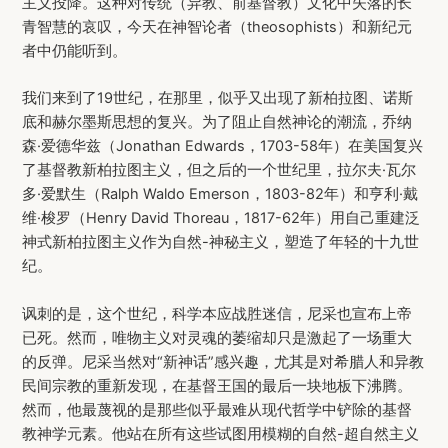
主义投降。这种对传统（异教、前基督教）文化中失落的长
青智慧的哀叹，今天在神智论者（theosophists）和新纪元
者中仍能听到。
我们来到了19世纪，在那里，似乎又出现了新柏拉图、诺斯
底和赫尔墨斯思想的复兴。为了阻止自然神论的潮流，乔纳
森·爱德华兹（Jonathan Edwards，1703-58年）在美国复兴
了基督教新柏拉图主义，但之后的一个世纪里，拉尔夫·瓦尔
多·爱默生（Ralph Waldo Emerson，1803-82年）和亨利·戴
维·梭罗（Henry David Thoreau，1817-62年）用自己重建泛
神式新柏拉图主义作为自然-神秘主义，塑造了年轻的十九世
纪。
讽刺的是，这个世纪，科学本应战胜迷信，尼采也宣布上帝
已死。然而，唯物主义对灵魂的萎缩却只是激起了一场重大
的反弹。尼采当然对“新神话”感兴趣，尤其是对希腊人和异教
民间宗教的重新发现，在基督王国的最后一块地板下沸腾。
然而，他最蔑视的是那些似乎最难从现代哲学中铲除的基督
教神学元素。他站在所有这些试图用模糊的自然-超自然主义