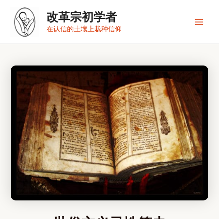
跳
改革宗初学者
至
内
Main
在认信的土壤上栽种信仰
容
Men