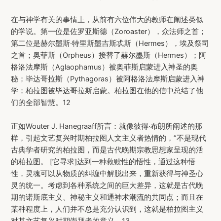
在与神学有关的事情上，从前有六位伟大的教师在阐述类似
的学说。第一位是佐罗亚斯德（Zoroaster），众法师之首；
第二位是赫尔墨斯·特里斯墨吉斯忒斯（Hermes），埃及祭司
之首；奥菲斯（Orpheus）接替了赫尔墨斯（Hermes）；阿
格洛法摩斯（Aglaophamus）被奥菲斯启蒙进入神圣的奥
秘；毕达哥拉斯（Pythagoras）被阿格洛法摩斯启蒙进入神
学；柏拉图被毕达哥拉斯启蒙。柏拉图在他的信中总结了他
们的全部智慧。12
正如Wouter J. Hanegraaff所言：就像彼得·布朗所阐述的那
样，引起文艺复兴时期柏拉图人文主义者热情的，”不是现代
古典学者研究的柏拉图，而是古代晚期宗教思想家呈现的活
的柏拉图。 [它寻求]达到一种救赎性的悟性，通过这种悟
性，灵魂可以从物质的纠缠中解脱出来，重新获得与神圣心
灵的统一。考虑到各种系统之间的巨大差异，这就是古代晚
期的诺斯底主义、神秘主义和通神术潮流的共同点；而且在
某种程度上，人们并不总是充分认识到，这就是柏拉图主义
对其文艺复兴时期崇拜者的意义。13