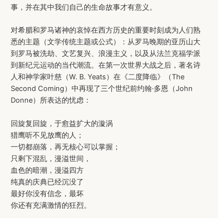
事，并在其中我们自己的生命故事才有意义。
对希腊和罗马诸神的哀悼在西方历史的重要时刻成为人们熟
悉的主题（文学传统主题或公式）：从罗马晚期的亚历山大
到罗马被洗劫、文艺复兴、浪漫主义，以及从法兰克福学派
到新纪元运动的当代潮流。在第一次世界大战之后，著名诗
人和神学家叶慈（W. B. Yeats）在《二度降临》（The
Second Coming）中再现了三个世纪前约翰·多恩（John
Donne）所表达的忧虑：
回旋复回旋，于愈益扩大的漩涡
猎鹰听不见放鹰的人；
一切都崩落，再无核心可以掌握；
只剩下混乱，漫溢世间，
血色的暗潮，漫溢四方
纯真的庆典已经沉没了
最好你没有信念，最坏
你还有充满激情的狂烈。