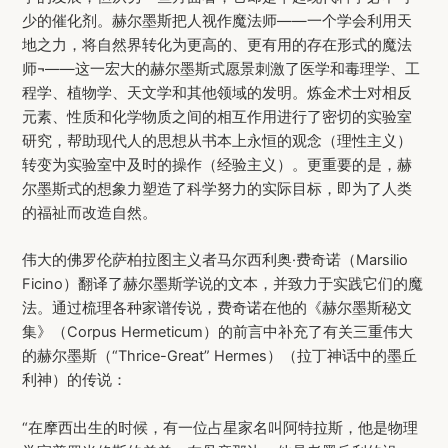
少的催化剂。赫尔墨斯把人视作魔法师——一个学会利用天
地之力，将自然界转化为更高的、更有用的存在形式的魔法
师¬——这一宏大的赫尔墨斯式愿景刺激了医学和毒理学、工
程学、植物学、天文学和其他领域的发明。炼金术士对相反
元素、性质和化学物质之间的相互作用进行了密切的实验室
研究，帮助现代人的思想从书本上永恒的观念（理性主义）
转变为实验室中及时的操作（经验主义）。更重要的是，赫
尔墨斯式的想象力塑造了科学努力的实际目标，即为了人类
的福祉而改造自然。
伟大的佛罗伦萨柏拉图主义者马尔西利奥·费奇诺（Marsilio
Ficino）翻译了赫尔墨斯学说的文本，并致力于实践它们的魔
法。通过梳理各种家谱传说，费奇诺在他的《赫尔墨斯秘文
集》（Corpus Hermeticum）的前言中补充了有关三重伟大
的赫尔墨斯（“Thrice-Great” Hermes）（拉丁神话中的墨丘
利神）的传说：
“在摩西出生的时候，有一位占星家名叫阿特拉斯，他是物理