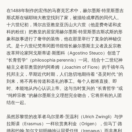
在1488年制作的宏伟的马赛克艺术中，赫尔墨斯·特里斯墨吉
斯忒斯在锡耶纳大教堂找到了家，被描绘成摩西的同代人。
十六世纪初，博尔吉亚教皇亚历山大六世（他是费奇诺和皮
科的粉丝）把教皇的居室用赫尔墨斯·特里斯墨吉斯忒斯的形
象和故事进行了奢华的装饰，他在那里举行了复杂的神秘仪
式。是十六世纪梵蒂冈图书馆馆长赫尔墨斯主义者及反宗教
改革辩论家阿戈斯蒂诺·斯图科（Agostino Steuco）创造了
“长青哲学”（philosophia perennis）一词。结合十二世纪神
秘主义者菲奥雷的约阿希姆（Joachim of Fiore）的千禧年乌
托邦主义，早期近代时期，人们急切地期待着 “圣灵时代 “的
到来，将不再有传道和圣礼的事工。每个人都将直接、即
时、本能地从内心认识上帝。这与当时复兴的 “长青哲学 “或
“纯粹宗教 “的赫尔墨斯主义理想完全吻合，它将所有的人团
结在一起。
虽然苏黎世的改革者乌尔里希·茨温利（Ulrich Zwingli）与伊
拉斯谟（Erasmus）一样欣赏奥利金（Origen），但马丁·路
德和约翰·加尔文却明确地认同爱任纽（Irenaeus）而非奥利