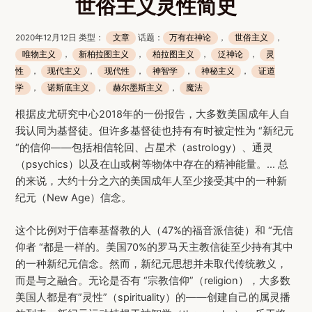
世俗主义灵性简史
2020年12月12日 类型：
文章
话题：
万有在神论
，
世俗主义
，
唯物主义
，
新柏拉图主义
，
柏拉图主义
，
泛神论
，
灵
性
，
现代主义
，
现代性
，
神智学
，
神秘主义
，
证道
学
，
诺斯底主义
，
赫尔墨斯主义
，
魔法
根据皮尤研究中心2018年的一份报告，大多数美国成年人自
我认同为基督徒。但许多基督徒也持有有时被定性为 “新纪元
“的信仰——包括相信轮回、占星术（astrology）、通灵
（psychics）以及在山或树等物体中存在的精神能量。… 总
的来说，大约十分之六的美国成年人至少接受其中的一种新
纪元（New Age）信念。
这个比例对于信奉基督教的人（47%的福音派信徒）和 “无信
仰者 “都是一样的。美国70%的罗马天主教信徒至少持有其中
的一种新纪元信念。然而，新纪元思想并未取代传统教义，
而是与之融合。无论是否有 “宗教信仰”（religion），大多数
美国人都是有”灵性”（spirituality）的——创建自己的属灵播