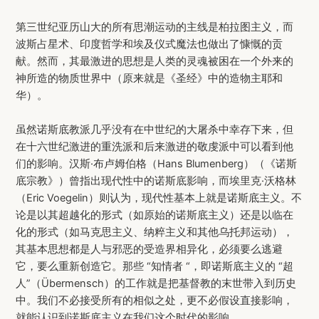
第三世纪亚历山大的所有思潮运动的主线是柏拉图主义，而
波斯占星术、印度哲学和埃及仪式魔法也做出了慷慨的贡
献。然而，其最激进的思想是人类的灵魂被困在一个外来的
神所造的物质世界中（原来就是《圣经》中的造物主耶和
华）。
虽然诺斯底教派几乎没有在中世纪的大屠杀中幸存下来，但
在十六世纪激进的重洗派和后来激进的敬虔派中可以看到他
们的影响。汉斯·布卢姆伯格（Hans Blumenberg）（《诺斯
底宗教》）曾指出现代性中的诺斯底影响，而埃里克·沃格林
（Eric Voegelin）则认为，现代性基本上就是诺斯底主义。不
论是以其超越化的形式（如原始的诺斯底主义）还是以临在
化的形式（如马克思主义、纳粹主义和其他乌托邦运动），
其基本思想都是人与邪恶的受造界相异化，必须要么逃避
它，要么重新创造它。那些 “知情者 “，即诺斯底主义的 “超
人”（Übermensch）的工作就是把基督教的末世带入到历史
中。我们不必接受所有的相似之处，更不必假设直接影响，
就能认识到诺斯底主义在我们这个时代的影响。