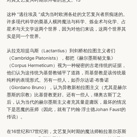
这种 “逃往埃及 ”成为当时欧洲各处的文艺复兴者所痴迷的。
许多现代科学的奠基人横跨魔法与科学、炼金术与化学、占
星术与天文学这两个世界，因为对他们来说，这两个世界其
实是同一个世界。
从拉克坦提乌斯（Lactantius）到剑桥柏拉图主义者们
（Cambridge Platonists），都把《赫尔墨斯秘文集》
（Corpus Hermeticum）视为一种秘密的古老传统的证据，
他们认为这传统为基督教铺平了道路，而基督教是该传统最
纯粹的表现形式。另有一些人，如乔尔达诺·布鲁诺
（Giordano Bruno），认为异教新柏拉图主义（尤其是赫尔
墨斯的宗教）比基督教更好。还有一些人，继奥古斯丁之
后，认为当代的赫尔墨斯主义者充其量是庸医，最坏的情况
下是恶魔的巫师（因此，就有了约翰·浮士德Johan Faust的
传说）。
在16世纪和17世纪初，文艺复兴时期的魔法师帕拉塞尔苏斯