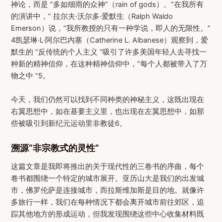
神论，而是 “多如细雨的众神”（rain of gods）。”在我所有
的演讲中，” 拉尔夫·沃尔多·爱默生（Ralph Waldo
Emerson）说，”我所教授的只有一种学说，即人的无限性。”
4凯瑟琳·L·阿尔巴内塞（Catherine L. Albanese）观察到，爱
默生的 “反传统的个人主义 “吸引了许多美国年轻人去寻找一
种新的精神信仰，在这种精神信仰中，”每个人都被带入了万
物之中 “5。
今天，我们仍然可以找到不同种类的神秘主义，这既出现在
右翼思想中，如在基要主义里，也出现在左翼思想中，如那
些被吸引到新纪元运动里非教徒6。
溯源“非宗教式的灵性”
这篇文章是我即将推出的关于现代性的三卷书的序曲，每个
卷书都围绕一个特定的城市展开。亚历山大是我们的出发城
市，佛罗伦萨是连接城市，而拉斯维加斯是目的地。就像许
多旅行一样，我们在每种情况下都会离开城市前往郊区，追
踪其他地方的形成运动，但我发现围绕这些中心收集材料既