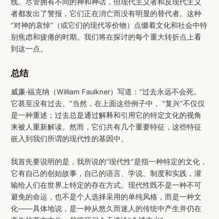
线。尽管拥有不同的神和神话，但现代主义者和反现代主义
者都发出了警报，它们正在消亡而没有明显的替代者。这种
“对神的哀悼”（或它们的现代等价物）点缀着文化和社会中特
别焦虑和疲倦的时期。我们将在探讨的每个重大转折点上看
到这一点。
总结
威廉·福克纳（William Faulkner）写道：“过去永远不会死。
它甚至没有过去。”当然，在上面这些例子中， “复兴”不仅仅
是一种重述；过去总是通过解释和引用它的特定文化的视角
来被人重新解读。然而，它们共有几个重要特征，这些特征
嵌入到我们所谓的现代性的基因中。
我首先要说明的是，我所说的“现代性”是指一种特定的文化，
它有自己的创始故事，自己的语言、学说、制度和实践，灌
输给人们在世界上特定的存在方式。现代性既不是一种不可
避免的命运，也不是个人选择采用的单纯风格，而是一种文
化——具体地说，是一种从悠久而迷人的传统中产生并仍在