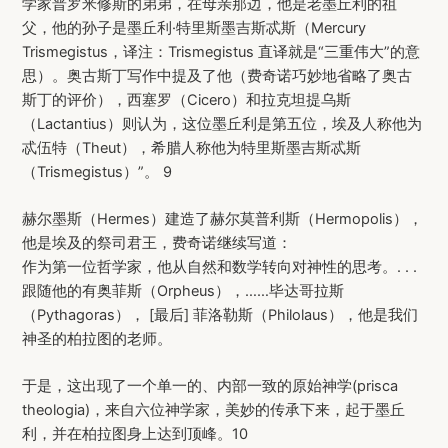
学家普罗米修斯的弟弟，在母亲那边，他是老墨丘利的祖
父，他的孙子是墨丘利·特里斯墨吉斯忒斯（Mercury
Trismegistus，译注：Trismegistus 直译就是“三重伟大”的意
思）。奥古斯丁写作中提及了他（费奇诺巧妙地省略了奥古
斯丁的评价），西塞罗（Cicero）和拉克坦提乌斯
（Lactantius）则认为，这位墨丘利是第五位，埃及人称他为
忒伍特（Theut），希腊人称他为特里斯墨吉斯忒斯
（Trismegistus）”。 9
赫尔墨斯（Hermes）建造了赫尔莫普利斯（Hermopolis），
他是埃及的祭司君王，费奇诺继续写道：
作为第一位哲学家，他从自然和数学转向对神性的思考。. . .
跟随他的有奥菲斯（Orpheus），……毕达哥拉斯
（Pythagoras）， [最后] 菲洛勒斯（Philolaus），他是我们
神圣的柏拉图的老师。
于是，这出现了一个单一的、内部一致的原始神学(prisca
theologia)，来自六位神学家，美妙的传承下来，起于墨丘
利，并在柏拉图身上达到顶峰。10