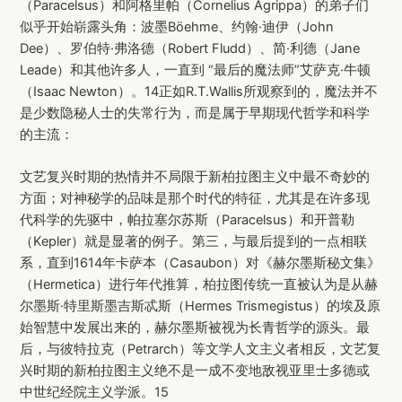
（Paracelsus）和阿格里帕（Cornelius Agrippa）的弟子们
似乎开始崭露头角：波墨Böehme、约翰·迪伊（John
Dee）、罗伯特·弗洛德（Robert Fludd）、简·利德（Jane
Leade）和其他许多人，一直到 “最后的魔法师”艾萨克·牛顿
（Isaac Newton）。14正如R.T.Wallis所观察到的，魔法并不
是少数隐秘人士的失常行为，而是属于早期现代哲学和科学
的主流：
文艺复兴时期的热情并不局限于新柏拉图主义中最不奇妙的
方面；对神秘学的品味是那个时代的特征，尤其是在许多现
代科学的先驱中，帕拉塞尔苏斯（Paracelsus）和开普勒
（Kepler）就是显著的例子。第三，与最后提到的一点相联
系，直到1614年卡萨本（Casaubon）对《赫尔墨斯秘文集》
（Hermetica）进行年代推算，柏拉图传统一直被认为是从赫
尔墨斯·特里斯墨吉斯忒斯（Hermes Trismegistus）的埃及原
始智慧中发展出来的，赫尔墨斯被视为长青哲学的源头。最
后，与彼特拉克（Petrarch）等文学人文主义者相反，文艺复
兴时期的新柏拉图主义绝不是一成不变地敌视亚里士多德或
中世纪经院主义学派。15