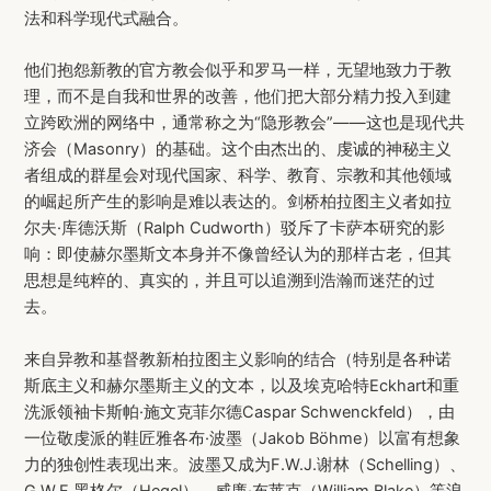
法和科学现代式融合。
他们抱怨新教的官方教会似乎和罗马一样，无望地致力于教
理，而不是自我和世界的改善，他们把大部分精力投入到建
立跨欧洲的网络中，通常称之为“隐形教会”——这也是现代共
济会（Masonry）的基础。这个由杰出的、虔诚的神秘主义
者组成的群星会对现代国家、科学、教育、宗教和其他领域
的崛起所产生的影响是难以表达的。剑桥柏拉图主义者如拉
尔夫·库德沃斯（Ralph Cudworth）驳斥了卡萨本研究的影
响：即使赫尔墨斯文本身并不像曾经认为的那样古老，但其
思想是纯粹的、真实的，并且可以追溯到浩瀚而迷茫的过
去。
来自异教和基督教新柏拉图主义影响的结合（特别是各种诺
斯底主义和赫尔墨斯主义的文本，以及埃克哈特Eckhart和重
洗派领袖卡斯帕·施文克菲尔德Caspar Schwenckfeld），由
一位敬虔派的鞋匠雅各布·波墨（Jakob Böhme）以富有想象
力的独创性表现出来。波墨又成为F.W.J.谢林（Schelling）、
G.W.F.黑格尔（Hegel）、威廉·布莱克（William Blake）等浪