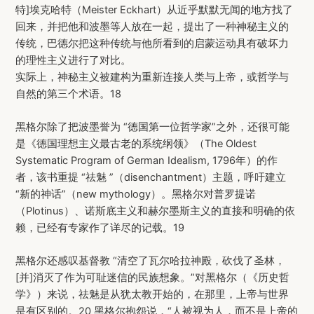
特]埃克哈特（Meister Eckhart）从近乎默默无闻的地方找了
回来，并把他和波墨等人放在一起，提出了一种神秘主义的
传统，巴德尔把这种传统与他所看到的启蒙运动具有破坏力
的理性主义进行了对比。
实际上，神秘主义被建构为重新连接人类与上帝，或哲学与
自然的第三个术语。18
黑格尔除了把波墨誉为 “德国第一位哲学家”之外，还很可能
是《德国理想主义最古老的系统纲领》（The Oldest
Systematic Program of German Idealism, 1796年）的作
者，该书重提 “祛魅 ”（disenchantment）主题，呼吁建立
“新的神话”（new mythology）。黑格尔对普罗提诺
（Plotinus）、诺斯底主义和赫尔墨斯主义的直接和明确的依
赖，已经有专家作了详尽的记载。19
黑格尔还感叹基督教 “清空了瓦尔哈拉神殿，砍伐了圣林，
[并]消灭了作为可耻迷信的民族想象。”对黑格尔（《历史哲
学》）来说，祛魅是从犹太教开始的，在那里，上帝与世界
是有区别的。20 黑格尔抱怨说，“人被视为人，而不是上帝的