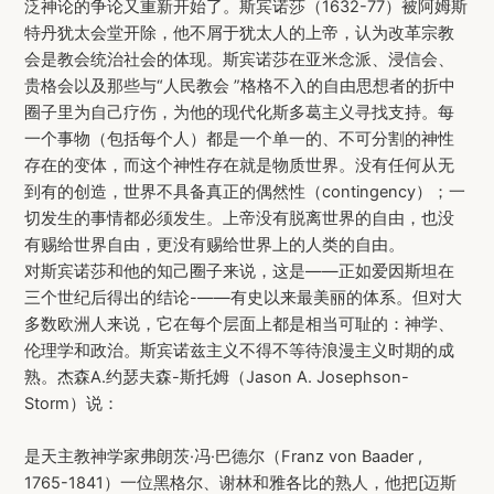
泛神论的争论又重新开始了。斯宾诺莎（1632-77）被阿姆斯
特丹犹太会堂开除，他不屑于犹太人的上帝，认为改革宗教
会是教会统治社会的体现。斯宾诺莎在亚米念派、浸信会、
贵格会以及那些与“人民教会 ”格格不入的自由思想者的折中
圈子里为自己疗伤，为他的现代化斯多葛主义寻找支持。每
一个事物（包括每个人）都是一个单一的、不可分割的神性
存在的变体，而这个神性存在就是物质世界。没有任何从无
到有的创造，世界不具备真正的偶然性（contingency）；一
切发生的事情都必须发生。上帝没有脱离世界的自由，也没
有赐给世界自由，更没有赐给世界上的人类的自由。
对斯宾诺莎和他的知己圈子来说，这是——正如爱因斯坦在
三个世纪后得出的结论-——有史以来最美丽的体系。但对大
多数欧洲人来说，它在每个层面上都是相当可耻的：神学、
伦理学和政治。斯宾诺兹主义不得不等待浪漫主义时期的成
熟。杰森A.约瑟夫森-斯托姆（Jason A. Josephson-
Storm）说：
是天主教神学家弗朗茨·冯·巴德尔（Franz von Baader ,
1765-1841）一位黑格尔、谢林和雅各比的熟人，他把[迈斯