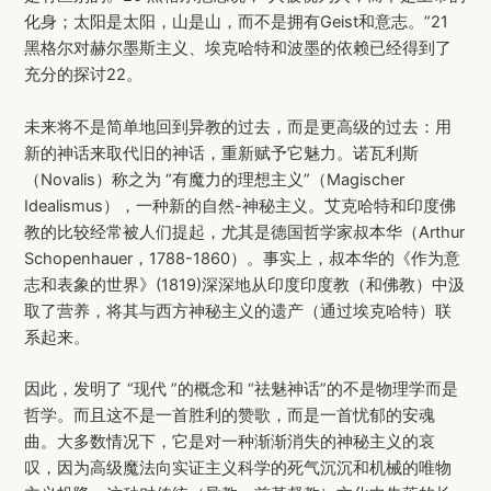
化身；太阳是太阳，山是山，而不是拥有Geist和意志。”21
黑格尔对赫尔墨斯主义、埃克哈特和波墨的依赖已经得到了
充分的探讨22。
未来将不是简单地回到异教的过去，而是更高级的过去：用
新的神话来取代旧的神话，重新赋予它魅力。诺瓦利斯
（Novalis）称之为 “有魔力的理想主义”（Magischer
Idealismus），一种新的自然-神秘主义。艾克哈特和印度佛
教的比较经常被人们提起，尤其是德国哲学家叔本华（Arthur
Schopenhauer，1788-1860）。事实上，叔本华的《作为意
志和表象的世界》(1819)深深地从印度印度教（和佛教）中汲
取了营养，将其与西方神秘主义的遗产（通过埃克哈特）联
系起来。
因此，发明了 “现代 ”的概念和 “祛魅神话”的不是物理学而是
哲学。而且这不是一首胜利的赞歌，而是一首忧郁的安魂
曲。大多数情况下，它是对一种渐渐消失的神秘主义的哀
叹，因为高级魔法向实证主义科学的死气沉沉和机械的唯物