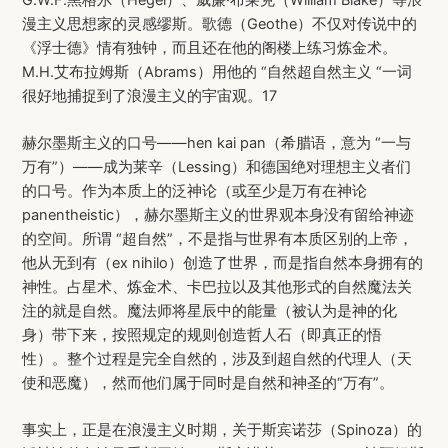
漫主义思想家的灵感缪斯。歌德（Geothe）不仅对传说中的
《浮士德》情有独钟，而且还在他的阁楼上练习炼金术。
M.H.艾布拉姆斯（Abrams）用他的 “自然超自然主义 “一词
很好地捕捉到了浪漫主义的宇宙观。17
赫尔墨斯主义的口号——hen kai pan（希腊语，意为 “一与
万有”）——成为莱辛（Lessing）和德国绝对理想主义者们
的口号。作为本质上的泛神论（或至少是万有在神论
panentheistic），赫尔墨斯主义的世界观本身没有留给神迹
的空间。所谓 “超自然”，不是指与世界有本质区别的上帝，
他从无到有（ex nihilo）创造了世界，而是指自然本身拥有的
神性。占星术、炼金术、卡巴拉以及其他形式的自然魔法关
注的就是自然。魔法师将星辰中的能量（被认为是神的化
身）带下来，按照规定的规则创造哲人石（即真正的悟
性）。整个过程是完全自然的，涉及到超自然的代理人（天
使和恶魔），然而他们属于同时是自然和神圣的“万有”。
事实上，正是在浪漫主义时期，关于斯宾诺莎（Spinoza）的