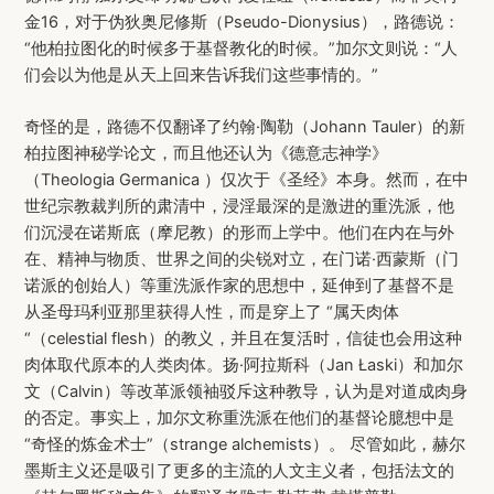
金16，对于伪狄奥尼修斯（Pseudo-Dionysius），路德说：
“他柏拉图化的时候多于基督教化的时候。”加尔文则说：“人
们会以为他是从天上回来告诉我们这些事情的。”
奇怪的是，路德不仅翻译了约翰·陶勒（Johann Tauler）的新
柏拉图神秘学论文，而且他还认为《德意志神学》
（Theologia Germanica ）仅次于《圣经》本身。然而，在中
世纪宗教裁判所的肃清中，浸淫最深的是激进的重洗派，他
们沉浸在诺斯底（摩尼教）的形而上学中。他们在内在与外
在、精神与物质、世界之间的尖锐对立，在门诺·西蒙斯（门
诺派的创始人）等重洗派作家的思想中，延伸到了基督不是
从圣母玛利亚那里获得人性，而是穿上了 “属天肉体
“（celestial flesh）的教义，并且在复活时，信徒也会用这种
肉体取代原本的人类肉体。扬·阿拉斯科（Jan Łaski）和加尔
文（Calvin）等改革派领袖驳斥这种教导，认为是对道成肉身
的否定。事实上，加尔文称重洗派在他们的基督论臆想中是
“奇怪的炼金术士”（strange alchemists）。 尽管如此，赫尔
墨斯主义还是吸引了更多的主流的人文主义者，包括法文的