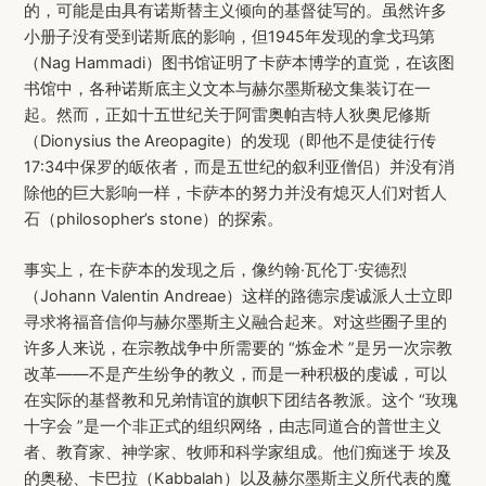
的，可能是由具有诺斯替主义倾向的基督徒写的。虽然许多
小册子没有受到诺斯底的影响，但1945年发现的拿戈玛第
（Nag Hammadi）图书馆证明了卡萨本博学的直觉，在该图
书馆中，各种诺斯底主义文本与赫尔墨斯秘文集装订在一
起。然而，正如十五世纪关于阿雷奥帕吉特人狄奥尼修斯
（Dionysius the Areopagite）的发现（即他不是使徒行传
17:34中保罗的皈依者，而是五世纪的叙利亚僧侣）并没有消
除他的巨大影响一样，卡萨本的努力并没有熄灭人们对哲人
石（philosopher’s stone）的探索。
事实上，在卡萨本的发现之后，像约翰·瓦伦丁·安德烈
（Johann Valentin Andreae）这样的路德宗虔诚派人士立即
寻求将福音信仰与赫尔墨斯主义融合起来。对这些圈子里的
许多人来说，在宗教战争中所需要的 “炼金术 ”是另一次宗教
改革——不是产生纷争的教义，而是一种积极的虔诚，可以
在实际的基督教和兄弟情谊的旗帜下团结各教派。这个 “玫瑰
十字会 ”是一个非正式的组织网络，由志同道合的普世主义
者、教育家、神学家、牧师和科学家组成。他们痴迷于 埃及
的奥秘、卡巴拉（Kabbalah）以及赫尔墨斯主义所代表的魔