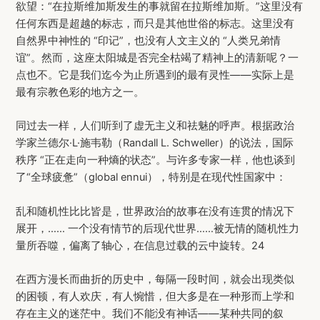
欲望：“在拉斯维加斯发生的事就留在拉斯维加斯。”这里没有
任何东西是超越的标志，而只是其他世俗的标志。这里没有
自然界中神性的 “印记”，也没有人文主义的 “人类兄弟情
谊”。然而，这座太阳城是否完全枯竭了精神上的清新呢？一
点也不。它是我们迄今为止所遇到的最有灵性——实际上是
最有宗教色彩的地方之一。
同过去一样，人们听到了虚无主义和祛魅的呼声。根据政治
学家兰德尔·L·施韦勒（Randall L. Schweller）的说法，国际
秩序 “正在走向一种熵的状态”。与许多专家一样，他也谈到
了“全球疲惫”（global ennui），特别是在现代性国家中：
乱和随机性比比皆是，世界政治的故事在没有连贯的情况下
展开，…… 一个没有情节的后现代世界……被无情的随机性力
量所吞噬，偏离了轴心，在信息过载的云中旋转。24
在西方漫长而曲折的历史中，每隔一段时间，就会出现类似
的困顿，有人欢庆，有人惋惜，但大多是在一种形而上学和
存在主义的迷茫中。我们不能没有神话——某种共同的叙