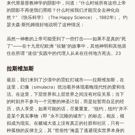
来代替基督教神学的阴影中，问道：”什么时候所有这些上帝
的阴影不再使我们黑暗？什么时候我们才能完全去神化自
然？” 《快乐科学》（The Happy Science），1882年）。约
瑟夫森·斯托姆很好地说明了这种情况：
虽然一神教的上帝可能受到了一些打击——如果不是真的“死
了”——在十九世纪欧洲 “祛魅”的故事中，其他神明和其他居
住在所谓 “迷信”实践中的代理人从未在任何地方死去。23
拉斯维加斯
最后，我们来到了沙漠中的霓虹灯城市——拉斯维加斯，在
这里，幻像（simulacra）统治着并体现着晚现代性的爱和生
活。在这里，下层世界和上层世界之间没有对应关系；当下
的时刻并不参与一个完整的神圣计划，而是短暂而自足的经
历，供人享受，如果可能的话，尽量重复。“纽约，纽约”并不
是某个真实事物（即 “永不沉睡的城市”）的标志，相反，模
拟成为现实。在赌城大道上没有真正的社群和社区，只有一
种孤独的反律主义，其 “世俗性”掩盖了逃避现实世界本身的