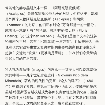
像其他的赫尔墨斯文本一样，《阿斯克勒庇俄斯》
（Asclepius）是赫尔墨斯和他儿子的对话，但在这里，是和
另外两个人物阿斯克勒庇俄斯（Asclepius）和阿蒙
（Ammon）的对话。他们正在讨论 “万有都是一的一部分，
或者说一就是万有 “的论题。弗洛里安·埃贝林（Florian
Ebeling）说 “这个hen kai pan (一与万有)是整个文本的泛神
论思想的主线，甚至 “上帝[就是]一与万有”。11这些神话、学
说和仪式实践将由文艺复兴时期的主要思想家和浪漫主义和
超验主义运动 “恢复”（更准确是重建），并在我们今天继续
引起人们的广泛兴趣。
将人视为魔法师（magus）的理念——甚至人可以说就是强
大的神明——几个世纪后在皮科（Giovanni Pico della
Mirandola）著名的现代性的宪章 《论人的尊严》（1486
年）中得到了复兴。在第三世纪的亚历山大，传说中的赫尔
墨斯·特里斯墨吉斯忒斯成为各种长青智慧之流的化身，融合
了神秘主义和魔法，贯穿整个中世纪，并在文艺复兴时期爆
发。事实上，这思想的奠基人之一费奇诺就曾宣称：