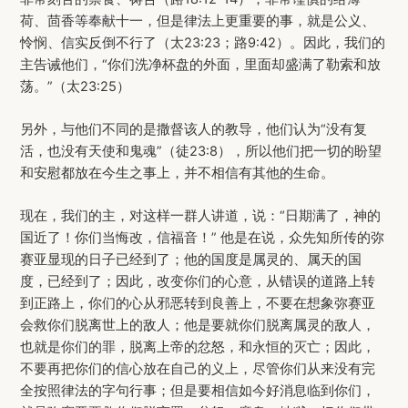
荷、茴香等奉献十一，但是律法上更重要的事，就是公义、
怜悯、信实反倒不行了（太23:23；路9:42）。因此，我们的
主告诫他们，“你们洗净杯盘的外面，里面却盛满了勒索和放
荡。”（太23:25）
另外，与他们不同的是撒督该人的教导，他们认为“没有复
活，也没有天使和鬼魂”（徒23:8），所以他们把一切的盼望
和安慰都放在今生之事上，并不相信有其他的生命。
现在，我们的主，对这样一群人讲道，说：“日期满了，神的
国近了！你们当悔改，信福音！” 他是在说，众先知所传的弥
赛亚显现的日子已经到了；他的国度是属灵的、属天的国
度，已经到了；因此，改变你们的心意，从错误的道路上转
到正路上，你们的心从邪恶转到良善上，不要在想象弥赛亚
会救你们脱离世上的敌人；他是要就你们脱离属灵的敌人，
也就是你们的罪，脱离上帝的忿怒，和永恒的灭亡；因此，
不要再把你们的信心放在自己的义上，尽管你们从来没有完
全按照律法的字句行事；但是要相信如今好消息临到你们，