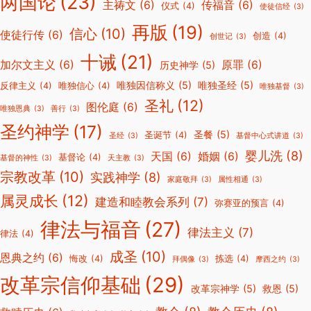
两国论
(23)
主祷文
(6)
传福音
(6)
仪式
(4)
使徒信经
(3)
再版
(19)
信心
(10)
使徒行传
(6)
创造
(4)
创世记
(3)
十诫
(21)
加尔文主义
(6)
原罪
(6)
历史神学
(5)
唯独因信称义
(5)
唯独圣经
(5)
反律主义
(4)
唯独信心
(4)
唯独基督
(3)
圣礼
(12)
图伦庭
(6)
唯独恩典
(3)
善行
(3)
圣约神学
(17)
圣餐
(5)
圣诞节
(4)
圣经
(3)
基督中心式讲道
(3)
婴儿洗
(8)
天国
(6)
婚姻
(6)
基督论
(4)
基督的神性
(3)
天主教
(3)
宗教改革
(10)
实践神学
(8)
家庭敬拜
(3)
属性相通
(3)
属灵成长
(12)
建造和睦教会系列
(7)
弥赛亚的预言
(4)
律法与福音
(27)
律法主义
(7)
律法
(4)
成圣
(10)
恩典之约
(6)
悔改
(4)
拣选
(4)
拜偶像
(3)
摩西之约
(3)
改革宗信仰基础
(29)
改革宗神学
(5)
救恩
(5)