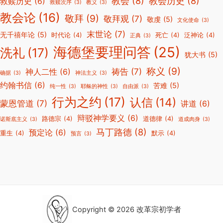
教会
(8)
教会历史
(8)
救赎历史
(6)
救赎次序
(3)
教义
(3)
教会论
(16)
敬拜
(9)
敬拜观
(7)
敬虔
(5)
文化使命
(3)
末世论
(7)
无千禧年论
(5)
时代论
(4)
死亡
(4)
泛神论
(4)
正典
(3)
海德堡要理问答
(25)
洗礼
(17)
犹大书
(5)
称义
(9)
祷告
(7)
神人二性
(6)
确据
(3)
神法主义
(3)
约翰书信
(6)
苦难
(5)
纯一性
(3)
耶稣的神性
(3)
自由派
(3)
行为之约
(17)
认信
(14)
蒙恩管道
(7)
讲道
(6)
辩驳神学要义
(6)
路德宗
(4)
道德律
(4)
诺斯底主义
(3)
道成肉身
(3)
马丁路德
(8)
预定论
(6)
重生
(4)
默示
(4)
预言
(3)
Copyright © 2026 改革宗初学者