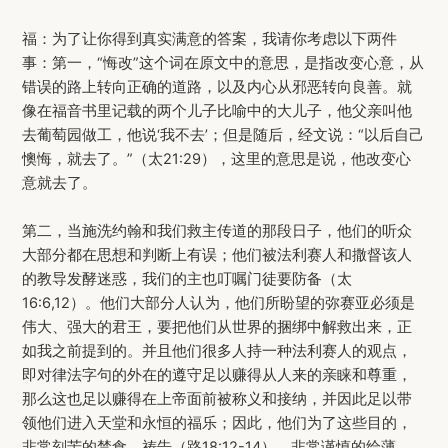
福：为了让你得到真实满意的答案，我请你考虑以下两件
事：第一，“悔改”这个词在原文中的意思，是指改变心意，从
错误的路上转向正确的道路，以及内心从邪恶转向良善。就
像在福音书里记载的两个儿子比喻中的大儿子，他父亲叫他
去葡萄园做工，他说‘我不去’；但是随后，经文说：“以后自己
懊悔，就去了。”（太21:29），这里的意思是说，他改变心
意就去了。
第二，当施洗约翰和我们救主传道的那段日子，他们的听众
大部分都在思想和判断上有误；他们被法利赛人和撒督该人
的教导发酵迷惑，我们的主也叮嘱门徒要防备（太
16:6,12）。他们大部分人认为，他们所盼望的弥赛亚必须是
伟大、强大的君王，要把他们从世界的捆绑中解救出来，正
如我之前提到的。并且他们很多人持一种法利赛人的观点，
即对律法字句的外在的遵守足以赚得从人来的亲睐和尊重，
那么这也足以赚得在上帝面前被称义和接纳，并因此足以带
领他们进入天堂和永恒的福乐；因此，他们为了这些目的，
非常刻苦的禁食、祷告（路18:12-14），非常谨慎的给薄