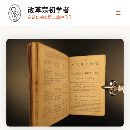
跳
改革宗初学者
至
内
Main
在认信的土壤上栽种信仰
容
Men