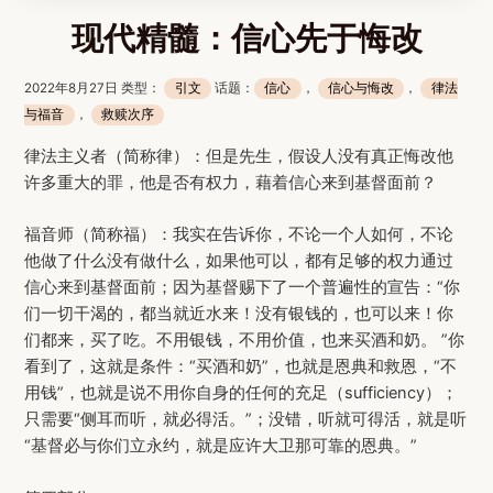
现代精髓：信心先于悔改
2022年8月27日 类型：
引文
话题：
信心
，
信心与悔改
，
律法
与福音
，
救赎次序
律法主义者（简称律）：但是先生，假设人没有真正悔改他
许多重大的罪，他是否有权力，藉着信心来到基督面前？
福音师（简称福）：我实在告诉你，不论一个人如何，不论
他做了什么没有做什么，如果他可以，都有足够的权力通过
信心来到基督面前；因为基督赐下了一个普遍性的宣告：“你
们一切干渴的，都当就近水来！没有银钱的，也可以来！你
们都来，买了吃。不用银钱，不用价值，也来买酒和奶。 ”你
看到了，这就是条件：“买酒和奶”，也就是恩典和救恩，“不
用钱”，也就是说不用你自身的任何的充足（sufficiency）；
只需要“侧耳而听，就必得活。”；没错，听就可得活，就是听
“基督必与你们立永约，就是应许大卫那可靠的恩典。”