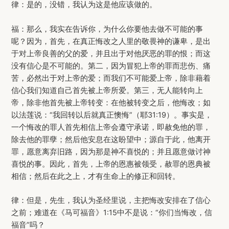
律：是的，没错，我认为这是他应该做的。
福：那么，我实在告诉你，为什么你要他去做不可能的事
呢？因为，首先，在真正悔改之人里的敬畏神的谦卑，是出
于对上帝良善的父的爱，并且出于对他厌恶的罪的恨；而这
没有信心是不可能的。第二，因为冒犯上帝的罪而悲伤、痛
苦，必然出于对上帝的爱；而我们不可能爱上帝，除非藉着
信心我们知道自己首先被上帝所爱。第三，无人能转向上
帝，除非他首先被上帝转变：在他被转变之后，他悔改；如
以法莲说：“我回转以后就真正懊悔”（耶31:19）。事实是，
一个悔改的罪人首先相信上帝会遵守承诺，即赦免他的罪，
除去他的罪孽；然后他安息在这盼望中；源自于此，他离开
罪，愿意离弃旧路，因为那是神不喜悦的；并且愿意做讨神
喜悦的事。因此，首先，上帝的恩惠被领受，赦罪的恩典被
相信；然后在此之上，才有生命上的修正和回转。
律：但是，先生，我认为圣经里说，主把悔改安排在了信心
之前；难道在《马可福音》1:15中不是说：“你们当悔改，信
福音”吗？