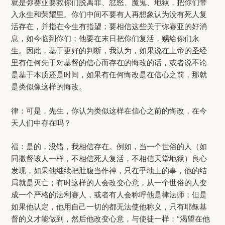
就是弥赛亚要救你们脱离罪、忿怒、魔鬼、地狱，把你们带
入永生和荣耀里。你们中间不要有人再想象认为没有死人复
活存在，并指在今生有指望；要相信这些关于弥赛亚的好消
息，如今临到你们；他要在末日把你们复活，赐给你们永
生。因此，基于更好的判断，我认为，如果说在上帝的圣经
里有任何先于对基督的信心而存在的悔改的话，或者说不论
是基于本质还是时间，如果有任何悔改是在信心之前，那就
是类似像这样的悔改。
律：可是，先生，你认为类似这样在信心之前的悔改，在今
天人们中存在吗？
福：是的，没错，我相信存在。例如，当一个世俗的人（如
同撒督该人一样，不相信死人复活，不相信天堂地狱）良心
发现，如果他继续把肚腹当作神，只在乎地上的事，他的结
局就是灭亡；有时这样的人会改变心意，从一个世俗的人变
成一个严格的法利赛人，或者有人会称呼他是律法师；但是
如果他认定，他用自己一切的都无法使他称义，只有耶稣基
督的义才能做到，然后他改变心意，与使徒一样：“渴望在他