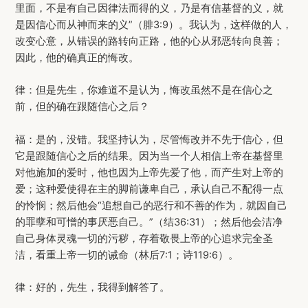
里面，不是有自己因律法而得的义，乃是有信基督的义，就
是因信心而从神而来的义”（腓3:9）。我认为，这样做的人，
改变心意，从错误的路转向正路，他的心从邪恶转向良善；
因此，他的确真正的悔改。
律：但是先生，你难道不是认为，悔改虽然不是在信心之
前，但的确在跟随信心之后？
福：是的，没错。我坚持认为，尽管悔改并不先于信心，但
它是跟随信心之后的结果。因为当一个人相信上帝在基督里
对他施加的爱时，他也因为上帝先爱了他，而产生对上帝的
爱；这种爱使得在主的脚前谦卑自己，承认自己不配得一点
的怜悯；然后他会“追想自己的恶行和不善的作为，就因自己
的罪孽和可憎的事厌恶自己。”（结36:31）；然后他会洁净
自己身体灵魂一切的污秽，存着敬畏上帝的心追求完全圣
洁，看重上帝一切的诫命（林后7:1；诗119:6）。
律：好的，先生，我得到解答了。